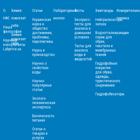
О
Химия
Статьи
Лабораторный
Тесты
Химтовары
Измерительна
НАС
помогает
анализ
техника
Украинская
Экспресс-
Нейтрализаторы
наука и
тесты для
запаха
тебе
Наша
общество:
анализа в
философия
достижения,
домашних
Водоотталкивающие
Химия
проблемы,
условиях
спреи для
помогает
Научные
перспективы
обуви,
тебе
консультанты
Тесты для
текстиля и
Labprice.ua
Наука и
анализа
мембранных
производство
воды и
тканей
жидкостей
Научно о
Гидрофобные
свойствах
покрытия
воды
для обуви,
одежды,
Научно-
туристического
популярные
снаряжения
статьи
Гидрофобизаторы
Эколого-
гигиеническая
экспертиза
Безопасность
питания
Статьи о
товарах и
услугах