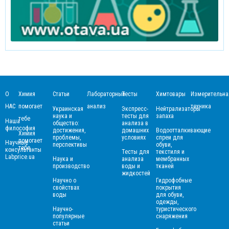
О
Химия
Статьи
Лабораторный
Тесты
Химтовары
Измерительна
НАС
помогает
анализ
техника
Украинская
Экспресс-
Нейтрализаторы
наука и
тесты для
запаха
тебе
Наша
общество:
анализа в
философия
достижения,
домашних
Водоотталкивающие
Химия
проблемы,
условиях
спреи для
помогает
Научные
перспективы
обуви,
тебе
консультанты
Тесты для
текстиля и
Labprice.ua
Наука и
анализа
мембранных
производство
воды и
тканей
жидкостей
Научно о
Гидрофобные
свойствах
покрытия
воды
для обуви,
одежды,
Научно-
туристического
популярные
снаряжения
статьи