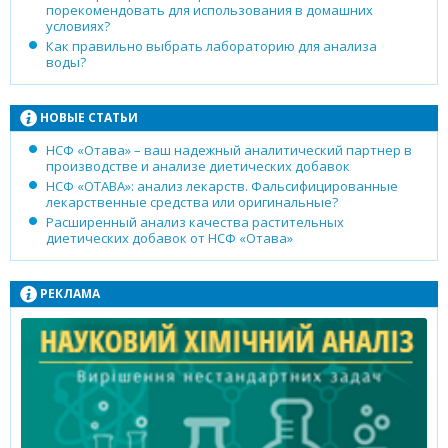
порекомендовать для использования в домашних
условиях?
Как правильно выбрать лабораторию для анализа
воды?
НОВЫЕ СТАТЬИ
НСФ «Отава» – ваш надежный аналитический партнер в
производстве и анализе диетических добавок
НСФ «ОТАВА»: анализ лекарств. Фальсифицированные
лекарственные средства или оригинальные?
Расширенный анализ качества растительных
диетических добавок от НСФ «Отава»
РЕКЛАМА