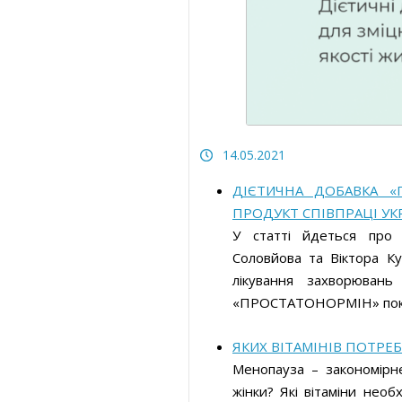
Безпека харчування
Статті про товари та послуги
Статті про товари та посл
Статті про вимірювальні прилади
Статті про вимірювальні
прилади
Прес-релізи, пост-релізи
Прес-релізи, пост-релізи
Відеоновини
Відеоновини
14.05.2021
ДІЄТИЧНА ДОБАВКА 
ПРОДУКТ СПІВПРАЦІ УК
У статті йдеться про 
Соловйова та Віктора Кун
лікування захворювань
«ПРОСТАТОНОРМІН» покр
ЯКИХ ВІТАМІНІВ ПОТРЕ
Менопауза – закономірне
жінки? Які вітаміни нео