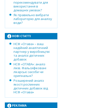
порекомендувати для
використання в
домашніх умовах?
Як правильно вибрати
лабораторію для аналізу
води?
НОВІ СТАТТІ
НСФ «Отава» – ваш
надійний аналітичний
партнер у виробництві
та аналізі дієтичних
добавок
НСФ «ОТАВА»: аналіз
ліків. Фальсифіковані
лікарські засоби чи
оригінальні?
Розширений аналіз
якості рослинних
дієтичних добавок від
НСФ «Отава»
РЕКЛАМА