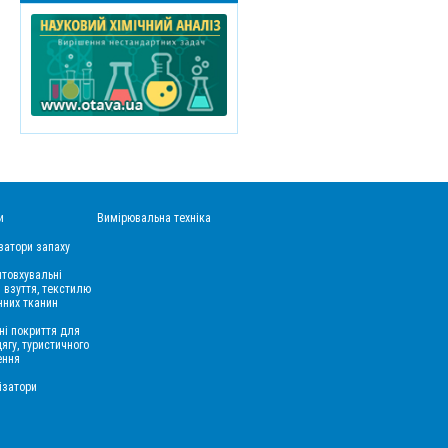
и
Вимірювальна техніка
затори запаху
товхувальні
 взуття, текстилю
нних тканин
ні покриття для
дягу, туристичного
ення
ізатори