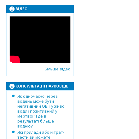
ВІДЕО
Більше відео
КОНСУЛЬТАЦІЇ НАУКОВЦІВ
Як одночасно через
водень може бути
негативний ОВП у живої
води і позитивний у
мертвої? І де в
результаті більше
водню?
Які прилади або нітрат-
тести ви можете