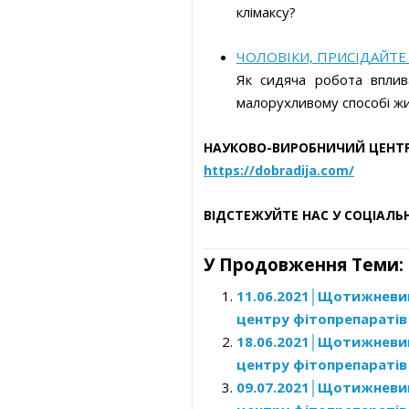
клімаксу?
ЧОЛОВІКИ, ПРИСІДАЙТЕ
Як сидяча робота вплив
малорухливому способі жи
НАУКОВО-ВИРОБНИЧИЙ ЦЕНТР
https://dobradija.com/
В
ІДСТЕЖУЙТЕ НАС У СОЦІАЛЬ
У Продовження Теми:
11.06.2021│Щотижнев
центру фітопрепараті
18.06.2021│Щотижнев
центру фітопрепараті
09.07.2021│Щотижнев