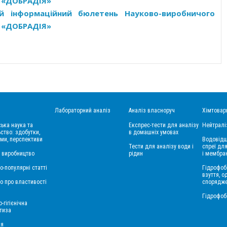
в «ДОБРАДІЯ»
ий інформаційний бюлетень Науково-виробничого
в «ДОБРАДІЯ»
Лабораторний аналіз
Аналіз власноруч
Хімтовар
ська наука та
Експрес-тести для аналізу
Нейтралі
ство: здобутки,
в домашніх умовах
ми, перспективи
Водовідш
Тести для аналізу води і
спреї для
і виробництво
рідин
і мембра
о-популярні статті
Гідрофоб
взуття, о
о про властивості
спорядж
Гідрофоб
-гігієнічна
тиза
ія