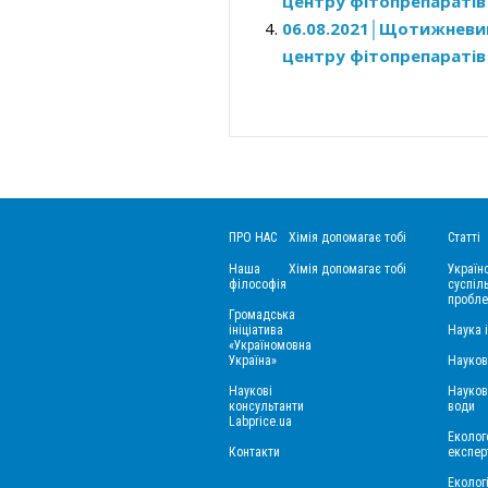
центру фітопрепараті
06.08.2021│Щотижнев
центру фітопрепараті
ПРО НАС
Хімія допомагає тобі
Статті
Наша
Хімія допомагає тобі
Україн
філософія
суспіль
пробле
Громадська
ініціатива
Наука 
«Україномовна
Україна»
Науков
Наукові
Науков
консультанти
води
Labprice.ua
Еколого
Контакти
експер
Еколог