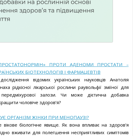
уги
«ПРОСТАТОНОРМІН» ПРОТИ АДЕНОМИ ПРОСТАТИ –
РАЇНСЬКИХ БІОТЕХНОЛОГІВ І ФАРМАЦЕВТІВ
дослідження відомих українських науковців Анатолія
аха рідкісної лікарської рослини раувольфії зміїної для
 передміхурової залози. Чи може дієтична добавка
ащити чоловіче здоров’я?
БУЄ ОРГАНІЗМ ЖІНКИ ПРИ МЕНОПАУЗІ?
 вікове біологічне явище. Як вона впливає на здоров’я
бхідно вживати для полегшення несприятливих симптомів