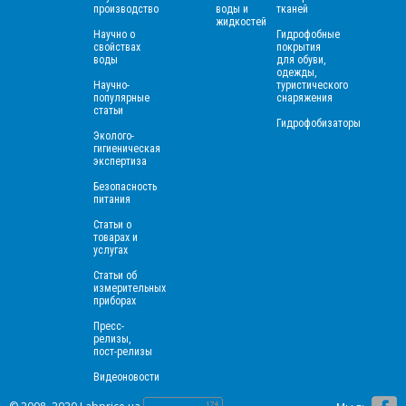
производство
воды и
тканей
жидкостей
Научно о
Гидрофобные
свойствах
покрытия
воды
для обуви,
одежды,
Научно-
туристического
популярные
снаряжения
статьи
Гидрофобизаторы
Эколого-
гигиеническая
экспертиза
Безопасность
питания
Статьи о
товарах и
услугах
Статьи об
измерительных
приборах
Пресс-
релизы,
пост-релизы
Видеоновости