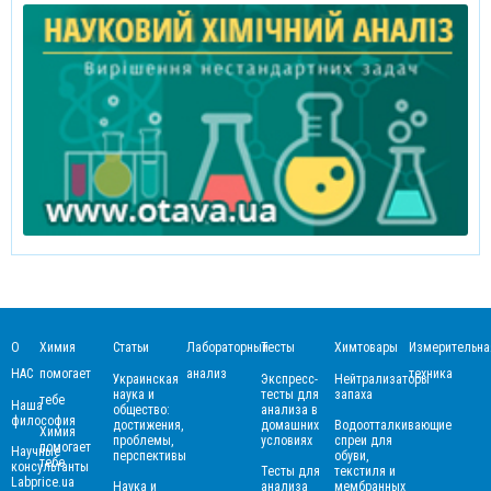
О
Химия
Статьи
Лабораторный
Тесты
Химтовары
Измерительна
НАС
помогает
анализ
техника
Украинская
Экспресс-
Нейтрализаторы
наука и
тесты для
запаха
тебе
Наша
общество:
анализа в
философия
достижения,
домашних
Водоотталкивающие
Химия
проблемы,
условиях
спреи для
помогает
Научные
перспективы
обуви,
тебе
консультанты
Тесты для
текстиля и
Labprice.ua
Наука и
анализа
мембранных