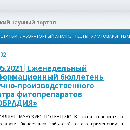
кий научный портал
СТАТЬИ
ЛАБОРАТОРНЫЙ АНАЛИЗ
ТЕСТЫ
ХИМТОВАРЫ
ИЗМ
021
тво:
за в
и
05.2021│Еженедельный
и
формационный бюллетень
учно-производственного
ля
нтра фитопрепаратов
и
ОБРАДИЯ»
ия
ВЛЯЕТ МУЖСКУЮ ПОТЕНЦИЮ В статье говорится о
о корня (копеечника забытого), о его применении в