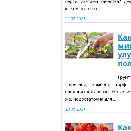
сертификатами качества? Де
клеточного пит...
21.05.2021
Ка
ми
ул
по
Грунт
Перегной, компост, торф
плодовитость почвы. Но коли
же, недостаточна для ...
20.05.2021
Ка