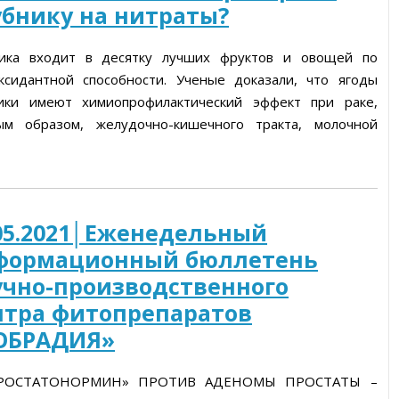
убнику на нитраты?
ника входит в десятку лучших фруктов и овощей по
ксидантной способности. Ученые доказали, что ягоды
ики имеют химиопрофилактический эффект при раке,
ым образом, желудочно-кишечного тракта, молочной
05.2021│Еженедельный
формационный бюллетень
учно-производственного
нтра фитопрепаратов
ОБРАДИЯ»
ПРОСТАТОНОРМИН» ПРОТИВ АДЕНОМЫ ПРОСТАТЫ –