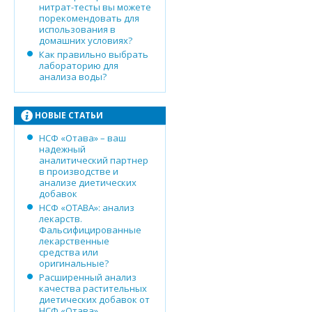
нитрат-тесты вы можете
порекомендовать для
использования в
домашних условиях?
Как правильно выбрать
лабораторию для
анализа воды?
НОВЫЕ СТАТЬИ
НСФ «Отава» – ваш
надежный
аналитический партнер
в производстве и
анализе диетических
добавок
НСФ «ОТАВА»: анализ
лекарств.
Фальсифицированные
лекарственные
средства или
оригинальные?
Расширенный анализ
качества растительных
диетических добавок от
НСФ «Отава»