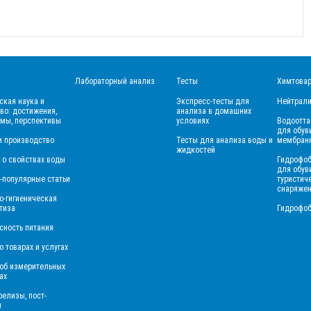
Лабораторный анализ
Тесты
Химтова
ская наука и
Экспресс-тесты для
Нейтрали
во: достижения,
анализа в домашних
мы, перспективы
условиях
Водоотт
для обуви
и производство
Тесты для анализа воды и
мембранн
жидкостей
 о свойствах воды
Гидрофо
для обув
-популярные статьи
туристич
снаряже
о-гигиеническая
тиза
Гидрофо
сность питания
о товарах и услугах
 об измерительных
ах
релизы, пост-
ы