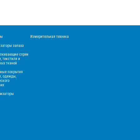
ры
Измерительная техника
заторы запаха
алкивающие спреи
, текстиля и
ых тканей
бные покрытия
и, одежды,
еского
ния
бизаторы