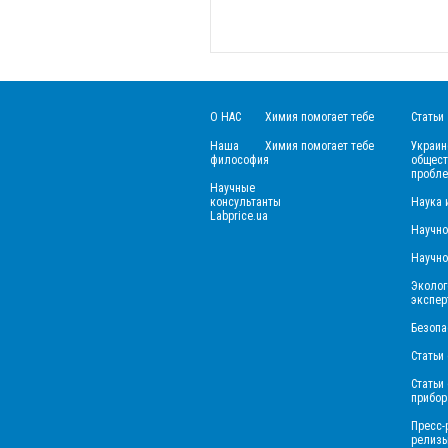
О НАС
Химия помогает тебе
Статьи
Наша
Химия помогает тебе
Украин
философия
общест
пробле
Научные
консультанты
Наука 
Labprice.ua
Научно
Научно
Эколог
экспер
Безопа
Статьи 
Статьи
прибор
Пресс-
релиз