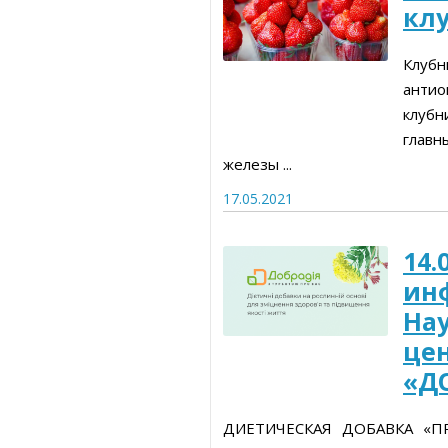
кл
Клуб
антио
клубн
главн
железы ...
17.05.2021
14.
ин
На
це
«Д
ДИЕТИЧЕСКАЯ ДОБАВКА «