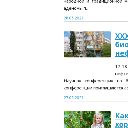
народной и традиционной ме
Статьи об измерительных приборах
Статьи о товарах и услуга
аденомы п...
Статьи об измерительных
Пресс-релизы, пост-релизы
28.05.2021
приборах
Видеоновости
Пресс-релизы, пост-релиз
ХХ
би
Видеоновости
не
17-18
нефте
Научная конференция по б
конференции приглашаются асп
27.05.2021
Как
хо