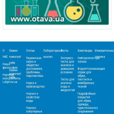
О
Химия
Статьи
Лабораторный
Тесты
Химтовары
Измерительна
НАС
помогает
анализ
техника
Украинская
Экспресс-
Нейтрализаторы
наука и
тесты для
запаха
тебе
Наша
общество:
анализа в
философия
достижения,
домашних
Водоотталкивающие
Химия
проблемы,
условиях
спреи для
помогает
Научные
перспективы
обуви,
тебе
консультанты
Тесты для
текстиля и
Labprice.ua
Наука и
анализа
мембранных
производство
воды и
тканей
жидкостей
Научно о
Гидрофобные
свойствах
покрытия
воды
для обуви,
одежды,
Научно-
туристического
популярные
снаряжения