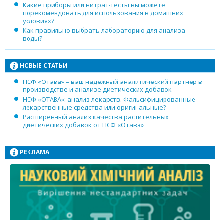
Какие приборы или нитрат-тесты вы можете
порекомендовать для использования в домашних
условиях?
Как правильно выбрать лабораторию для анализа
воды?
НОВЫЕ СТАТЬИ
НСФ «Отава» – ваш надежный аналитический партнер в
производстве и анализе диетических добавок
НСФ «ОТАВА»: анализ лекарств. Фальсифицированные
лекарственные средства или оригинальные?
Расширенный анализ качества растительных
диетических добавок от НСФ «Отава»
РЕКЛАМА