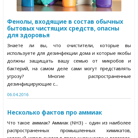
Статьи об измерительных приборах
Пресс-релизы, пост-релизы
Фенолы, входящие в состав обычных
бытовых чистящих средств, опасны
Видеоновости
для здоровья
Знаете ли вы, что очистители, которые вы
используете для дезинфекции дома и которые якобы
должны защищать вашу семью от микробов и
бактерий, на самом деле сами могут представлять
угрозу? Многие распространенные
дезинфицирующие с...
06.04.2016
Несколько фактов про аммиак
Что такое аммиак? Аммиак (NH3) - один из наиболее
распространенных промышленных химикатов,