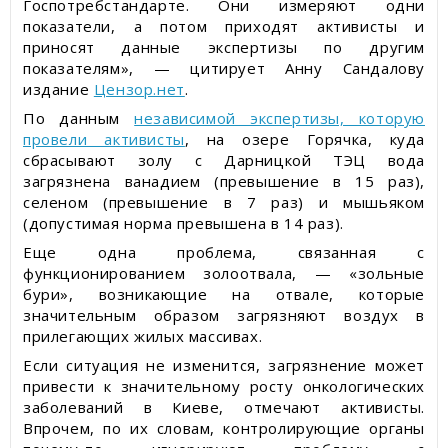
Госпотребстандарте. Они измеряют одни
показатели, а потом приходят активисты и
приносят данные экспертизы по другим
показателям», — цитирует Анну Сандалову
издание
Цензор.нет
.
По данным
независимой экспертизы, которую
провели активисты
, на озере Горячка, куда
сбрасывают золу с Дарницкой ТЭЦ вода
загрязнена ванадием (превышение в 15 раз),
селеном (превышение в 7 раз) и мышьяком
(допустимая норма превышена в 14 раз).
Еще одна проблема, связанная с
функционированием золоотвала, — «зольные
бури», возникающие на отвале, которые
значительным образом загрязняют воздух в
прилегающих жилых массивах.
Если ситуация не изменится, загрязнение может
привести к значительному росту онкологических
заболеваний в Киеве, отмечают активисты.
Впрочем, по их словам, контролирующие органы