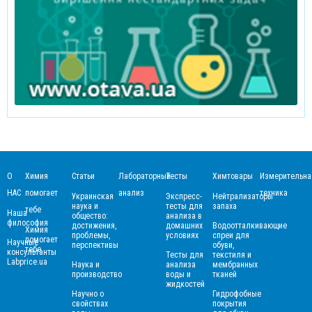
О
Химия
Статьи
Лабораторный
Тесты
Химтовары
Измерительна
НАС
помогает
анализ
техника
Украинская
Экспресс-
Нейтрализаторы
наука и
тесты для
запаха
тебе
Наша
общество:
анализа в
философия
достижения,
домашних
Водоотталкивающие
Химия
проблемы,
условиях
спреи для
помогает
Научные
перспективы
обуви,
тебе
консультанты
Тесты для
текстиля и
Labprice.ua
Наука и
анализа
мембранных
производство
воды и
тканей
жидкостей
Научно о
Гидрофобные
свойствах
покрытия