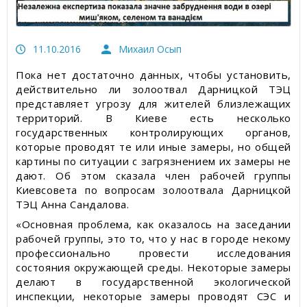
Статьи об измерительных приборах
Пресс-релизы, пост-релизы
11.10.2016
Михаил Осып
Пока нет достаточно данных, чтобы установить,
Видеоновости
действительно ли золоотвал Дарницкой ТЭЦ
представляет угрозу для жителей близлежащих
территорий. В Киеве есть несколько
государственных контролирующих органов,
которые проводят те или иные замеры, но общей
картины по ситуации с загрязнением их замеры не
дают. Об этом сказала член рабочей группы
Киевсовета по вопросам золоотвала Дарницкой
ТЭЦ Анна Сандалова.
«Основная проблема, как оказалось на заседании
рабочей группы, это то, что у нас в городе некому
профессионально провести исследования
состояния окружающей среды. Некоторые замеры
делают в государственной экологической
инспекции, некоторые замеры проводят СЭС и