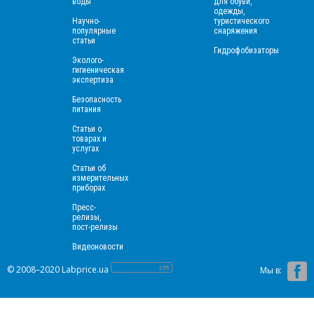
воды
для обуви,
одежды,
Научно-
туристического
популярные
снаряжения
статьи
Гидрофобизаторы
Эколого-
гигиеническая
экспертиза
Безопасность
питания
Статьи о
товарах и
услугах
Статьи об
измерительных
приборах
Пресс-
релизы,
пост-релизы
Видеоновости
© 2008–2020 Labprice.ua
Мы в: