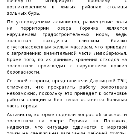
почему-то игнорируют проблему с
возникновением в жилых районах столицы
зольных бурь.
По утверждениям активистов, размещение золы
на территории озера Горячка является
нарушением градостроительных норм, ведь
золоотвал находится слишком близко
к густонаселенным жилым массивам, что приводит
к загрязнению значительной части Левобережья.
Кроме того, по их данным, хранения отходов на
золоотвале происходит с нарушением правил
безопасности.
Со своей стороны, представители Дарницкой ТЭЦ
отмечают, что прекратить работу золоотвала
невозможно, поскольку это приведет к остановке
работы станции и без тепла останется большая
часть города.
Активисты, которые подняли вопрос об опасности
золоотвала на озере Горячка на Позняках,
надеются, что ситуация сдвинется с мертвой
точки на следующем заседании рабочей группы,