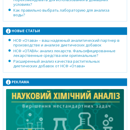
условиях?
Как правильно выбрать лабораторию для анализа
воды?
НОВЫЕ СТАТЬИ
НСФ «Отава» – ваш надежный аналитический партнер в
производстве и анализе диетических добавок
НСФ «ОТАВА»: анализ лекарств. Фальсифицированные
лекарственные средства или оригинальные?
Расширенный анализ качества растительных
диетических добавок от НСФ «Отава»
РЕКЛАМА