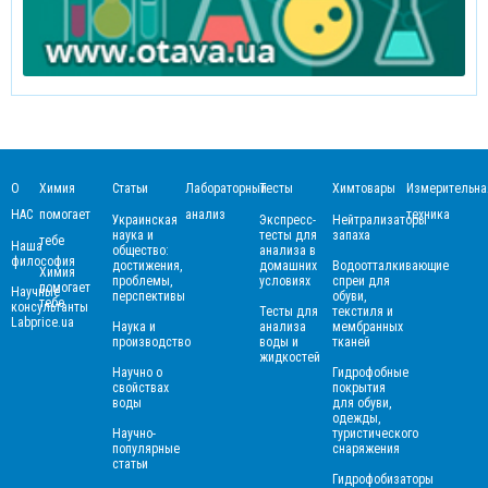
О
Химия
Статьи
Лабораторный
Тесты
Химтовары
Измерительна
НАС
помогает
анализ
техника
Украинская
Экспресс-
Нейтрализаторы
наука и
тесты для
запаха
тебе
Наша
общество:
анализа в
философия
достижения,
домашних
Водоотталкивающие
Химия
проблемы,
условиях
спреи для
помогает
Научные
перспективы
обуви,
тебе
консультанты
Тесты для
текстиля и
Labprice.ua
Наука и
анализа
мембранных
производство
воды и
тканей
жидкостей
Научно о
Гидрофобные
свойствах
покрытия
воды
для обуви,
одежды,
Научно-
туристического
популярные
снаряжения
статьи
Гидрофобизаторы