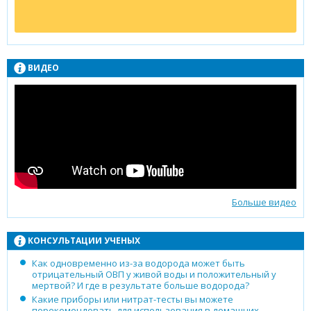
ВИДЕО
Больше видео
КОНСУЛЬТАЦИИ УЧЕНЫХ
Как одновременно из-за водорода может быть
отрицательный ОВП у живой воды и положительный у
мертвой? И где в результате больше водорода?
Какие приборы или нитрат-тесты вы можете
порекомендовать для использования в домашних