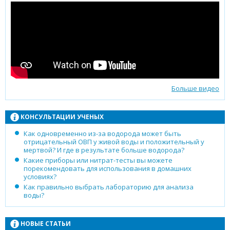
Больше видео
КОНСУЛЬТАЦИИ УЧЕНЫХ
Как одновременно из-за водорода может быть
отрицательный ОВП у живой воды и положительный у
мертвой? И где в результате больше водорода?
Какие приборы или нитрат-тесты вы можете
порекомендовать для использования в домашних
условиях?
Как правильно выбрать лабораторию для анализа
воды?
НОВЫЕ СТАТЬИ