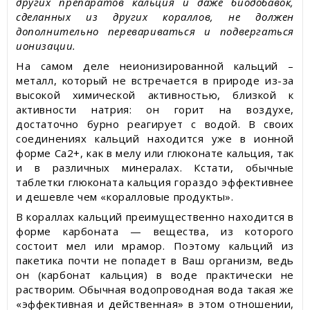
других препаратов кальция и даже биодобавок,
сделанных из других кораллов, не должен
дополнительно перевариваться и подвергаться
ионизации.
На самом деле неионизированной кальций –
металл, который не встречается в природе из-за
высокой химической активностью, близкой к
активности натрия: он горит на воздухе,
достаточно бурно реагирует с водой. В своих
соединениях кальций находится уже в ионной
форме Ca2+, как в мелу или глюконате кальция, так
и в различных минералах. Кстати, обычные
таблетки глюконата кальция гораздо эффективнее
и дешевле чем «коралловые продукты».
В кораллах кальций преимущественно находится в
форме карбоната — вещества, из которого
состоит мел или мрамор. Поэтому кальций из
пакетика почти не попадет в Ваш организм, ведь
он (карбонат кальция) в воде практически не
растворим. Обычная водопроводная вода такая же
«эффективная и действенная» в этом отношении,