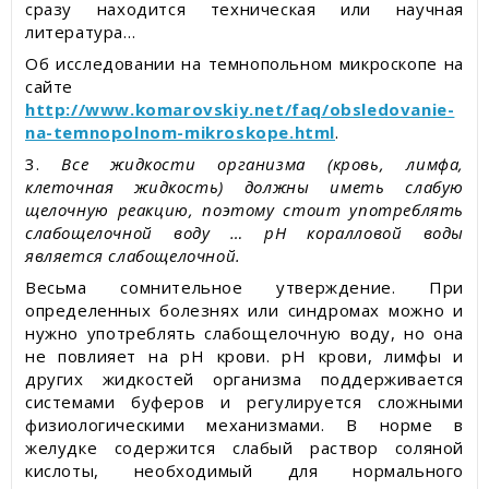
сразу находится техническая или научная
литература…
Об исследовании на темнопольном микроскопе на
сайте
http://www.komarovskiy.net/faq/obsledovanie-
na-temnopolnom-mikroskope.html
.
3.
Все жидкости организма (кровь, лимфа,
клеточная жидкость) должны иметь слабую
щелочную реакцию, поэтому стоит употреблять
слабощелочной воду … рН коралловой воды
является слабощелочной.
Весьма сомнительное утверждение. При
определенных болезнях или синдромах можно и
нужно употреблять слабощелочную воду, но она
не повлияет на рН крови. рН крови, лимфы и
других жидкостей организма поддерживается
системами буферов и регулируется сложными
физиологическими механизмами. В норме в
желудке содержится слабый раствор соляной
кислоты, необходимый для нормального