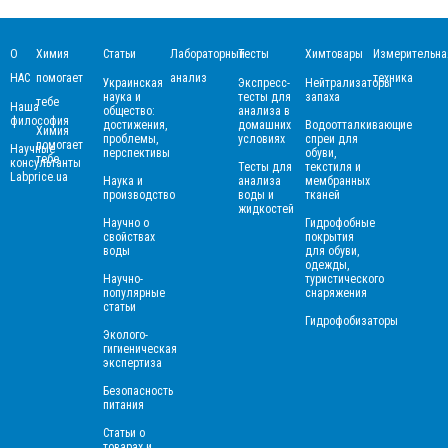
О
Химия
Статьи
Лабораторный
Тесты
Химтовары
Измерительна
НАС
помогает
анализ
техника
Украинская
Экспресс-
Нейтрализаторы
наука и
тесты для
запаха
тебе
Наша
общество:
анализа в
философия
достижения,
домашних
Водоотталкивающие
Химия
проблемы,
условиях
спреи для
помогает
Научные
перспективы
обуви,
тебе
консультанты
Тесты для
текстиля и
Labprice.ua
Наука и
анализа
мембранных
производство
воды и
тканей
жидкостей
Научно о
Гидрофобные
свойствах
покрытия
воды
для обуви,
одежды,
Научно-
туристического
популярные
снаряжения
статьи
Гидрофобизаторы
Эколого-
гигиеническая
экспертиза
Безопасность
питания
Статьи о
товарах и