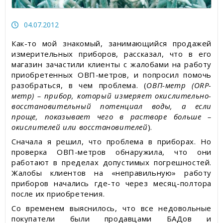
Статьи об измерительных приборах
04.07.2012
Пресс-релизы, пост-релизы
Как-то мой знакомый, занимающийся продажей
измерительных приборов, рассказал, что в его
Видеоновости
магазин зачастили клиенты с жалобами на работу
приобретенных ОВП-метров, и попросил помочь
разобраться, в чем проблема. (
ОВП-метр (ORP-
метр) – прибор, который измеряет окислительно-
восстановительный потенциал воды, а если
проще, показывает чего в растворе больше –
окислителей или восстановителей
).
Сначала я решил, что проблема в приборах. Но
проверка ОВП-метров обнаружила, что они
работают в пределах допустимых погрешностей.
Жалобы клиентов на «неправильную» работу
приборов начались где-то через месяц-полтора
после их приобретения.
Со временем выяснилось, что все недовольные
покупатели были продавцами БАДов и