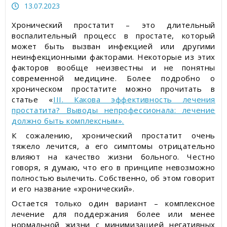
Статьи об измерительных приборах
13.07.2023
Хронический простатит – это длительный
Пресс-релизы, пост-релизы
воспалительный процесс в простате, который
может быть вызван инфекцией или другими
Видеоновости
неинфекционными факторами. Некоторые из этих
факторов вообще неизвестны и не понятны
современной медицине. Более подробно о
хроническом простатите можно прочитать в
статье «
III. Какова эффективность лечения
простатита? Выводы непрофессионала: лечение
должно быть комплексным».
К сожалению, хронический простатит очень
тяжело лечится, а его симптомы отрицательно
влияют на качество жизни больного. Честно
говоря, я думаю, что его в принципе невозможно
полностью вылечить. Собственно, об этом говорит
и его название «хронический».
Остается только один вариант – комплексное
лечение для поддержания более или менее
нормальной жизни с минимизацией негативных