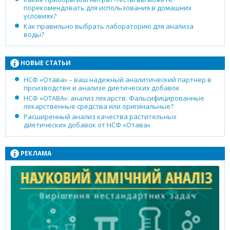
порекомендовать для использования в домашних
условиях?
Как правильно выбрать лабораторию для анализа
воды?
НОВЫЕ СТАТЬИ
НСФ «Отава» – ваш надежный аналитический партнер в
производстве и анализе диетических добавок
НСФ «ОТАВА»: анализ лекарств. Фальсифицированные
лекарственные средства или оригинальные?
Расширенный анализ качества растительных
диетических добавок от НСФ «Отава»
РЕКЛАМА