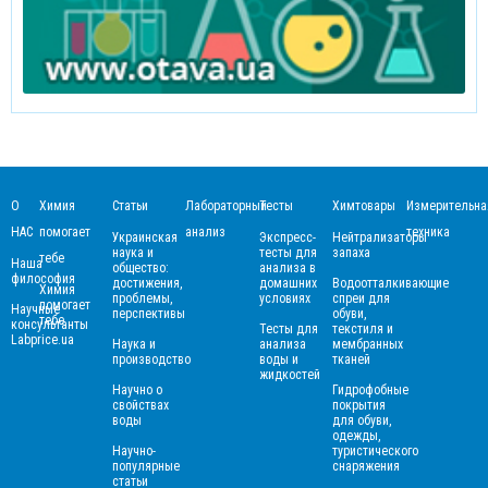
О
Химия
Статьи
Лабораторный
Тесты
Химтовары
Измерительна
НАС
помогает
анализ
техника
Украинская
Экспресс-
Нейтрализаторы
наука и
тесты для
запаха
тебе
Наша
общество:
анализа в
философия
достижения,
домашних
Водоотталкивающие
Химия
проблемы,
условиях
спреи для
помогает
Научные
перспективы
обуви,
тебе
консультанты
Тесты для
текстиля и
Labprice.ua
Наука и
анализа
мембранных
производство
воды и
тканей
жидкостей
Научно о
Гидрофобные
свойствах
покрытия
воды
для обуви,
одежды,
Научно-
туристического
популярные
снаряжения
статьи