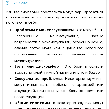
Статьи об измерительных приборах
02.07.2023
Ранние симптомы простатита могут варьироваться
Пресс-релизы, пост-релизы
в зависимости от типа простатита, но обычно
включают в себя:
Видеоновости
Проблемы с мочеиспусканием.
Это могут быть
болезненные мочеиспускания, частые
потребности в мочеиспускании, особенно ночью,
слабый поток мочи или ощущение неполного
опорожнения мочевого пузыря после
мочеиспускания.
Боль или дискомфорт.
Это боли в области
таза, гениталий, нижней части спины или бедер.
Сексуальные проблемы.
Некоторые мужчины
могут испытывать проблемы с эрекцией или
эякуляцией, или испытывать боль во время или
после эякуляции.
Общие симптомы
. В некоторых случаях могут
быть симптомы, подобные гриппу, такие как