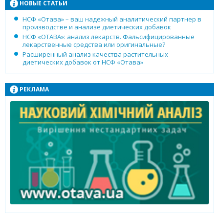
НОВЫЕ СТАТЬИ
НСФ «Отава» – ваш надежный аналитический партнер в
производстве и анализе диетических добавок
НСФ «ОТАВА»: анализ лекарств. Фальсифицированные
лекарственные средства или оригинальные?
Расширенный анализ качества растительных
диетических добавок от НСФ «Отава»
РЕКЛАМА