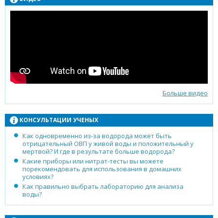
Больше видео
КОНСУЛЬТАЦИИ УЧЕНЫХ
Как одновременно из-за водорода может быть
отрицательный ОВП у живой воды и положительный у
мертвой? И где в результате больше водорода?
Какие приборы или нитрат-тесты вы можете
порекомендовать для использования в домашних
условиях?
Как правильно выбрать лабораторию для анализа
воды?