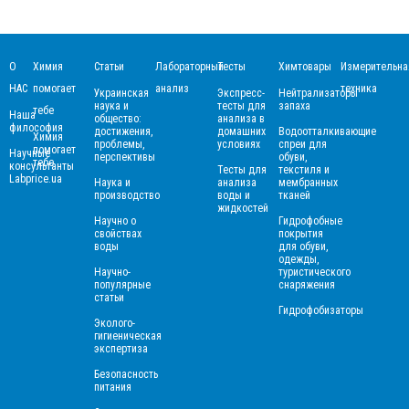
О
Химия
Статьи
Лабораторный
Тесты
Химтовары
Измерительна
НАС
помогает
анализ
техника
Украинская
Экспресс-
Нейтрализаторы
наука и
тесты для
запаха
тебе
Наша
общество:
анализа в
философия
достижения,
домашних
Водоотталкивающие
Химия
проблемы,
условиях
спреи для
помогает
Научные
перспективы
обуви,
тебе
консультанты
Тесты для
текстиля и
Labprice.ua
Наука и
анализа
мембранных
производство
воды и
тканей
жидкостей
Научно о
Гидрофобные
свойствах
покрытия
воды
для обуви,
одежды,
Научно-
туристического
популярные
снаряжения
статьи
Гидрофобизаторы
Эколого-
гигиеническая
экспертиза
Безопасность
питания