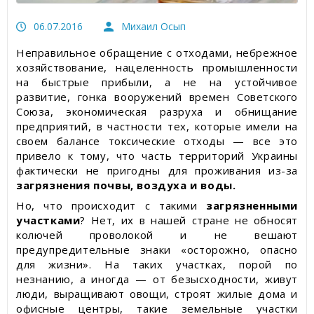
Статьи об измерительных приборах
06.07.2016
Михаил Осып
Пресс-релизы, пост-релизы
Неправильное обращение с отходами, небрежное
хозяйствование, нацеленность промышленности
Видеоновости
на быстрые прибыли, а не на устойчивое
развитие, гонка вооружений времен Советского
Союза, экономическая разруха и обнищание
предприятий, в частности тех, которые имели на
своем балансе токсические отходы — все это
привело к тому, что часть территорий Украины
фактически не пригодны для проживания из-за
загрязнения почвы, воздуха и воды.
Но, что происходит с такими
загрязненными
участками
? Нет, их в нашей стране не обносят
колючей проволокой и не вешают
предупредительные знаки «осторожно, опасно
для жизни». На таких участках, порой по
незнанию, а иногда — от безысходности, живут
люди, выращивают овощи, строят жилые дома и
офисные центры, такие земельные участки