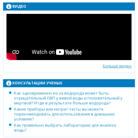
ВИДЕО
Больше видео
КОНСУЛЬТАЦИИ УЧЕНЫХ
Как одновременно из-за водорода может быть
отрицательный ОВП у живой воды и положительный у
мертвой? И где в результате больше водорода?
Какие приборы или нитрат-тесты вы можете
порекомендовать для использования в домашних
условиях?
Как правильно выбрать лабораторию для анализа
воды?