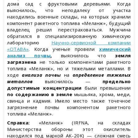
дома сад с фруктовыми деревьями. Когда
выяснилось, что неподалеку от участка
находились военные склады, на которых хранили
компонент ракетного топлива «Меланж», будущий
владелец решил перестраховаться. Мужчина
обратился в специализированную химическую
лабораторию
Научно-сервисной компании
«ОТАВА»
. Когда ученые провели
химический
анализ почвы
,
выяснилось что
земля
загрязнена
не только компонентами ракетного
топлива «Меланж», но и тяжелыми металлами. В
ходе
анализа почвы
на
определение тяжелых
металлов
выяснилось —
предельно
допустимые концентрации
были превышении
по содержанию в земле
мышьяка, хрома, меди,
свинца и кадмия. Имело место также точечное
загрязнение почвы компонентом ракетного
топлива «Меланж».
Справка:
«Меланж» (IRFNA, на складах
Министерства обороны этот окислитель
находился под маркой АК-20К) — сложная смесь