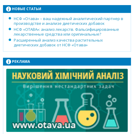
НОВЫЕ СТАТЬИ
НСФ «Отава» – ваш надежный аналитический партнер в
производстве и анализе диетических добавок
НСФ «ОТАВА»: анализ лекарств. Фальсифицированные
лекарственные средства или оригинальные?
Расширенный анализ качества растительных
диетических добавок от НСФ «Отава»
РЕКЛАМА