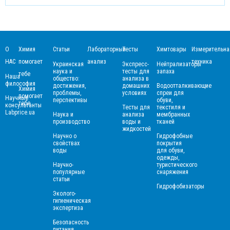
О
Химия
Статьи
Лабораторный
Тесты
Химтовары
Измерительна
НАС
помогает
анализ
техника
Украинская
Экспресс-
Нейтрализаторы
наука и
тесты для
запаха
тебе
Наша
общество:
анализа в
философия
достижения,
домашних
Водоотталкивающие
Химия
проблемы,
условиях
спреи для
помогает
Научные
перспективы
обуви,
тебе
консультанты
Тесты для
текстиля и
Labprice.ua
Наука и
анализа
мембранных
производство
воды и
тканей
жидкостей
Научно о
Гидрофобные
свойствах
покрытия
воды
для обуви,
одежды,
Научно-
туристического
популярные
снаряжения
статьи
Гидрофобизаторы
Эколого-
гигиеническая
экспертиза
Безопасность
питания