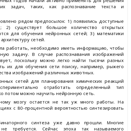
ячных годов начали активно применять для решения
ких задач, таких, как распознавание текста и
ловлено рядом предпосылок: 1) появились доступные
и; 2) существует большое количество открытых
ются для обучения нейронных сетей; 3) математики
архитектуру сетей.
ала работать, необходимо иметь информацию, чтобы
ную задачу. В случае распознавания изображений
вует, поскольку можно легко найти тысячи разных
ть их для обучения сети поиску, например, рыжего
чества изображений различных животных.
онных сетей для планирования химических реакций
спериментально отработать определенный тип
ко потом можно научить нейронную сеть.
нному мозгу остается не так уж много работы. На
кциях с 80-процентной вероятностью синтезировать
бинаторного синтеза уже давно прошли. Многие
 не требуется. Сейчас эпоха так называемого