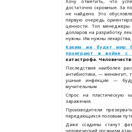
Хочу отметить, что усп
достаточно скромные. За п
не найдено. Это обусловл
первую очередь ориентиро
ценности. Топ менеджеры 
долларов на разработку лек
нужны. Им нужны лекарства
Каким же будет мир бе
проиграют в войне с 
катастрофа. Человечество
Последствия наиболее рас
антибиотики, — менингит, т
ушные инфекции — буду
мучительным.
Спрос на пластическую 
заражения.
Производители презерват
передающихся половым путе
Даже ссадины станут фат
человеческий организм атак