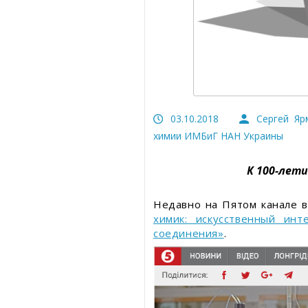
Статьи об измерительных приборах
Статьи о товарах и услуга
Статьи об измерительных
Пресс-релизы, пост-релизы
приборах
Видеоновости
Пресс-релизы, пост-релиз
Видеоновости
03.10.2018
Сергей Яр
химии ИМБиГ НАН Украины
К 100-лет
Недавно на Пятом канале 
химик: искусственный инт
соединения»
.