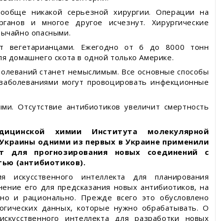
Вообще никакой серьезной хирургии. Операции на
рганов и многое другое исчезнут. Хирургические
вычайно опасными.
т вегетарианцами. Ежегодно от 6 до 8000 тонн
я домашнего скота в одной только Америке.
болеваний станет немыслимым. Все основные способы
 заболеваниями могут провоцировать инфекционные
ыми. Отсутствие антибиотиков увеличит смертность
дицинской химии Института молекулярной
 Украины одними из первых в Украине применили
кт для прогнозирования новых соединений с
ью (антибиотиков).
я искусственного интеллекта для планирования
нение его для предсказания новых антибиотиков, на
ано и рационально. Прежде всего это обусловлено
огических данных, которые нужно обрабатывать. О
искусственного интеллекта для разработки новых