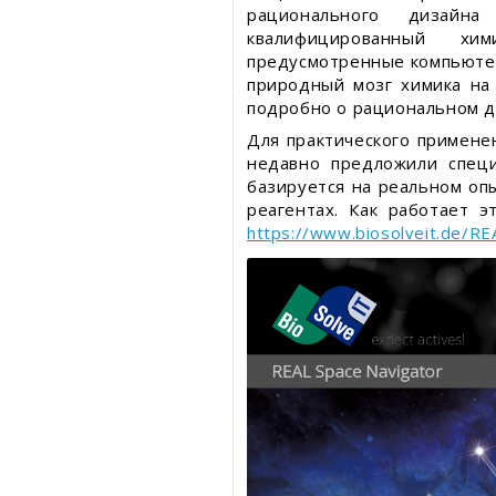
рационального дизайна
квалифицированный хим
предусмотренные компьюте
природный мозг химика на
подробно о рациональном д
Для практического применен
недавно предложили специ
базируется на реальном оп
реагентах. Как работает 
https://www.biosolveit.de/R