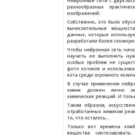
Нейронные сети с двухтыс
разнообразных практичес
изображений.
Собственно, это было обус
вычислительные мощност
данных, которые использу
разработали более сложную 
Чтобы нейронная сеть нач
научить ее выполнять нуж
особых проблем не сущест
фото котиков и использова
кота среди огромного коли
В случае применения нейр
химик должен лично эк
химических реакций. И толь
Таким образом, искусстве
отработанных химиком реа
то, что осталось…
Только вот времена ком
вещества синтезировать