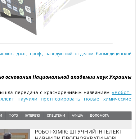
х
ы
молюк, д.х.н., проф., заведующий отделом биомедицинской
ию основания Национальной академии наук Украины
вышла передача с красноречивым названием
«Робот-
еллект научили прогнозировать новые химические