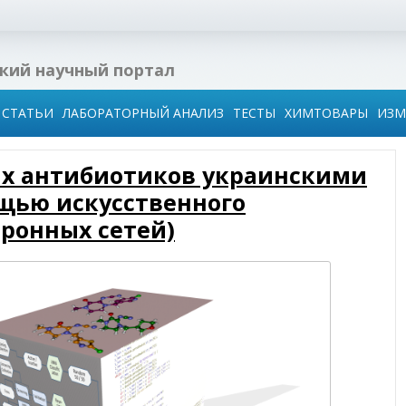
кий научный портал
СТАТЬИ
ЛАБОРАТОРНЫЙ АНАЛИЗ
ТЕСТЫ
ХИМТОВАРЫ
ИЗМ
ых антибиотиков украинскими
тво:
за в
щью искусственного
и
ронных сетей)
и
ля
и
ия