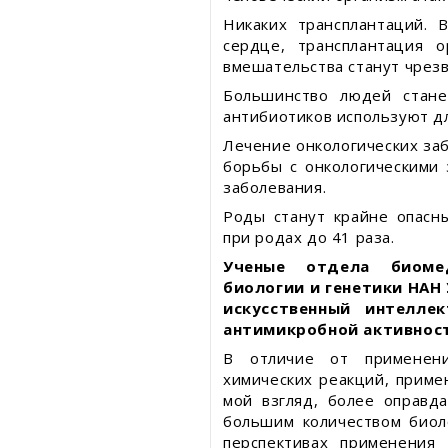
Никаких трансплантаций. 
сердце, трансплантация о
вмешательства станут чрез
Большинство людей стане
антибиотиков используют дл
Лечение онкологических за
борьбы с онкологическими
заболевания.
Роды станут крайне опасн
при родах до 41 раза.
Ученые отдела биоме
биологии и генетики НАН
искусственный интелле
антимикробной активност
В отличие от применени
химических реакций, приме
мой взгляд, более оправд
большим количеством биол
перспективах применения 