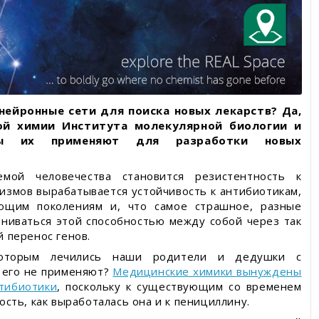
нейронные сети для поиска новых лекарств? Да,
ой химии Института молекулярной биологии и
ны их применяют для разработки новых
емой человечества становится резистентность к
измов вырабатывается устойчивость к антибиотикам,
ующим поколениям и, что самое страшное, разные
ниваться этой способностью между собой через так
 перенос генов.
которым лечились наши родители и дедушки с
 его не применяют?
Медицинские химики вынуждены
тибиотики
, поскольку к существующим со временем
сть, как выработалась она и к пенициллину.