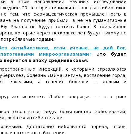
ехи в этом направлении научных исследований
оследние 20 лет принципиально новых антибиотиков
ено тем, что фармацевтическая промышленность в
вана на получение прибыли, а не на гуманитарные
Big Pharma не будут тратить более 3 триллионов
арств, которые через несколько лет будут никому не
, потребляемые годами…
з антибиотиков, если ученые, не дай Бог,
патогенными микроорганизмами?
Это будет
 вернется в эпоху средневековья.
пространенных инфекций, с которыми справляются
уберкулез, болезнь Лайма, ангина, воспаление горла,
т тяжелыми, а течение болезни — долгим и
хирургию исчезнет. Любая операция — это риск
ивов озолотятся, ведь большинство заболеваний,
м, лечатся антибиотиками.
альными. Достаточно небольшого пореза, чтобы
овали патогенные бактерии.