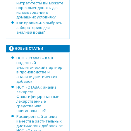
нитрат-тесты вы можете
порекомендовать для
использования в
домашних условиях?
Как правильно выбрать
лабораторию для
анализа воды?
НОВЫЕ СТАТЬИ
НСФ «Отава» – ваш
надежный
аналитический партнер
в производстве и
анализе диетических
добавок
НСФ «ОТАВА»: анализ
лекарств.
Фальсифицированные
лекарственные
средства или
оригинальные?
Расширенный анализ
качества растительных
диетических добавок от
НСФ «Отава»