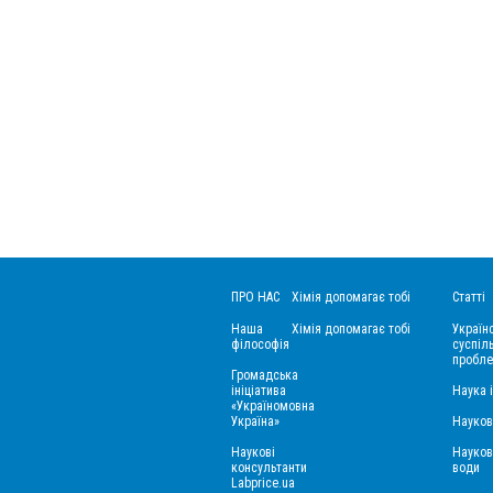
ПРО НАС
Хімія допомагає тобі
Статті
Наша
Хімія допомагає тобі
Україн
філософія
суспіль
пробле
Громадська
ініціатива
Наука 
«Україномовна
Україна»
Науков
Наукові
Науков
консультанти
води
Labprice.ua