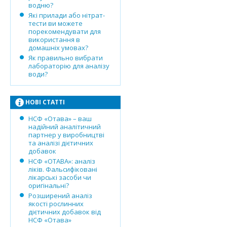
водню?
Які прилади або нітрат-
тести ви можете
порекомендувати для
використання в
домашніх умовах?
Як правильно вибрати
лабораторію для аналізу
води?
НОВІ СТАТТІ
НСФ «Отава» – ваш
надійний аналітичний
партнер у виробництві
та аналізі дієтичних
добавок
НСФ «ОТАВА»: аналіз
ліків. Фальсифіковані
лікарські засоби чи
оригінальні?
Розширений аналіз
якості рослинних
дієтичних добавок від
НСФ «Отава»