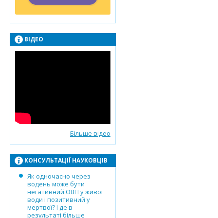
ВІДЕО
Більше відео
КОНСУЛЬТАЦІЇ НАУКОВЦІВ
Як одночасно через
водень може бути
негативний ОВП у живої
води і позитивний у
мертвої? І де в
результаті більше