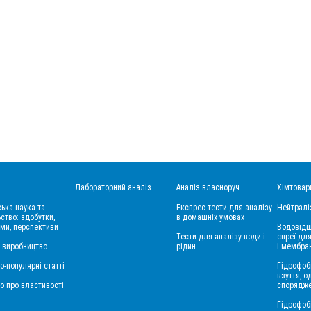
Лабораторний аналіз
Аналіз власноруч
Хімтовар
ська наука та
Експрес-тести для аналізу
Нейтралі
ство: здобутки,
в домашніх умовах
ми, перспективи
Водовідш
Тести для аналізу води і
спреї для
і виробництво
рідин
і мембра
о-популярні статті
Гідрофоб
взуття, о
о про властивості
спорядж
Гідрофоб