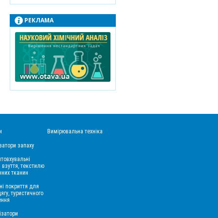
РЕКЛАМА
и
Вимірювальна техніка
затори запаху
товхувальні
 взуття, текстилю
нних тканин
ні покриття для
дягу, туристичного
ення
ізатори