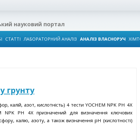
ький науковий портал
І
СТАТТІ
ЛАБОРАТОРНИЙ АНАЛІЗ
АНАЛІЗ ВЛАСНОРУЧ
ХІМ
 в
ї
у грунту
ідин
фор, калій, азот, кислотність) 4 тести YOCHEM NPK PH 4X
EM NPK PH 4X призначений для визначення ключових
го
сфору, калію, азоту, а також визначення pH (кислотності)
води
иза