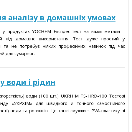
ля аналізу в домашніх умовах
уги
и у продуктах YOCHEM Експрес-тест на важкі метали –
ний під домашнє використання. Тест дуже простий у
і та не потребує ніяких професійних навичок під час
й для сумарног...
у води і рідин
(жорсткість) води (100 шт.) UKRHIM TS-HRD-100 Тестові
енду «УКРХІМ» для швидкого й точного самостійного
сті) води та розчинів. Це тонкі смужки з PVA-пластику зі