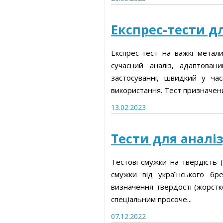
Статті про товари та послуги
Екологія
Експрес-тести д
Безпека харчування
Статті про вимірювальні прилади
Статті про товари та посл
Експрес-тест на важкі метал
Прес-релізи, пост-релізи
Статті про вимірювальні
сучасний аналіз, адаптова
прилади
застосуванні, швидкий у час
Відеоновини
використання. Тест призначени
Прес-релізи, пост-релізи
13.02.2023
Відеоновини
Тести для аналіз
Тестові смужки на твердість 
смужки від українського бр
визначення твердості (жорстко
спеціальним просоче...
07.12.2022