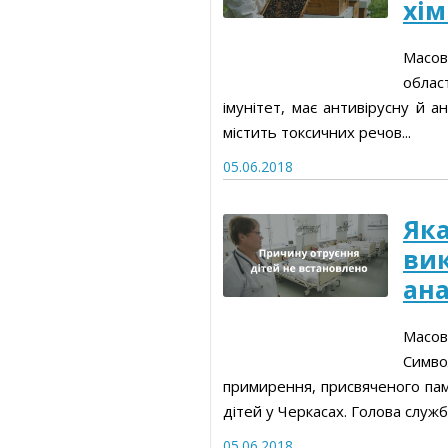
хім
Масов
облас
імунітет, має антивірусну й а
містить токсичних речов...
05.06.2018
Яка
вик
ана
Масо
Симв
примирення, присвяченого пам’
дітей у Черкасах. Голова служби
05.06.2018