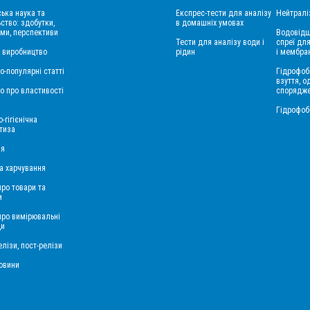
ська наука та
Експрес-тести для аналізу
Нейтралі
ство: здобутки,
в домашніх умовах
ми, перспективи
Водовідш
Тести для аналізу води і
спреї для
і виробництво
рідин
і мембра
о-популярні статті
Гідрофоб
взуття, о
о про властивості
спорядж
Гідрофоб
-гігієнічна
тиза
ія
а харчування
про товари та
и
 про вимірювальні
ди
лізи, пост-релізи
овини