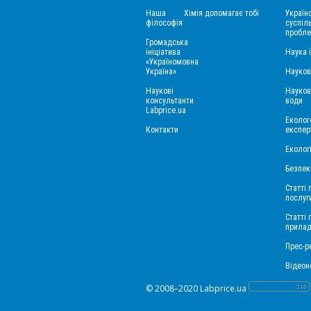
Наша
Хімія допомагає тобі
Україн
філософія
суспіль
пробле
Громадська
ініціатива
Наука 
«Україномовна
Україна»
Науков
Наукові
Науков
консультанти
води
Labprice.ua
Еколого
Контакти
експер
Еколог
Безпек
Статті 
послуг
Статті
прила
Прес-ре
Відеон
© 2008–2020 Labprice.ua