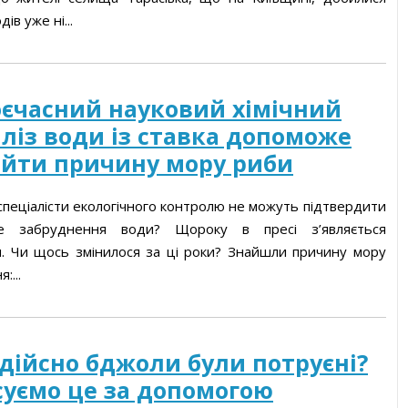
ів уже ні...
уги
єчасний науковий хімічний
ліз води із ставка допоможе
айти причину мору риби
спеціалісти екологічного контролю не можуть підтвердити
чне забруднення води? Щороку в пресі з’являється
и. Чи щось змінилося за ці роки? Знайшли причину мору
:...
дійсно бджоли були потруєні?
суємо це за допомогою