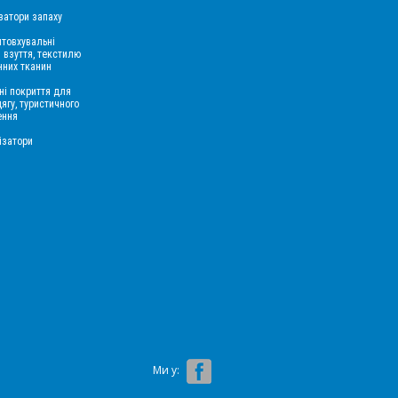
затори запаху
товхувальні
 взуття, текстилю
нних тканин
ні покриття для
дягу, туристичного
ення
ізатори
Ми у: