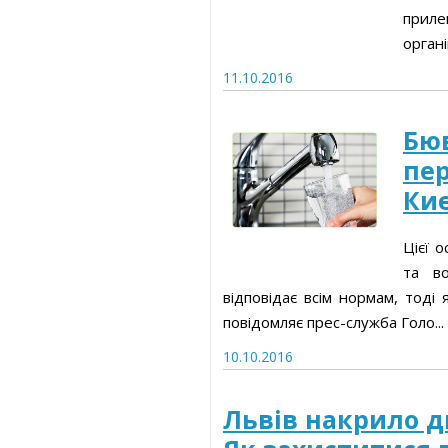
приле
органі
11.10.2016
Бюв
пер
Киє
Цієї 
та во
відповідає всім нормам, тоді 
повідомляє прес-служба Голо...
10.10.2016
Львів накрило д