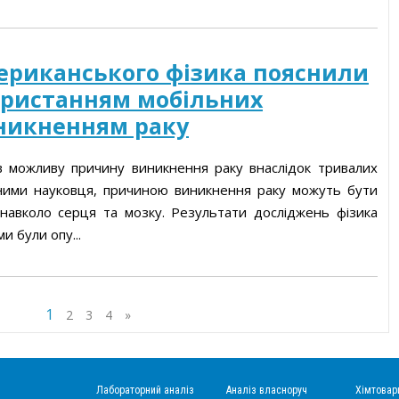
ериканського фізика пояснили
ористанням мобільних
иникненням раку
 можливу причину виникнення раку внаслідок тривалих
ними науковця, причиною виникнення раку можуть бути
 навколо серця та мозку. Результати досліджень фізика
и були опу...
1
2
3
4
»
Лабораторний аналіз
Аналіз власноруч
Хімтовар