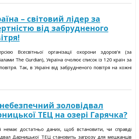
аїна – світовий лідер за
ртністю від забрудненого
ітря!
рсією Всесвітньої організації охорони здоров’я (за
алами The Gurdian), Україна очолює список із 120 країн за
овітря. Так, в Україні від забрудненого повітря на кожні
 небезпечний золовідвал
ницької ТЕЦ на озері Гарячка?
і немає достатньо даних, щоб встановити, чи справді
ідвал Дарницької ТЕЦ становить загрозу для мешканців