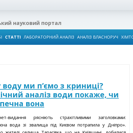
ький науковий портал
І
СТАТТІ
ЛАБОРАТОРНИЙ АНАЛІЗ
АНАЛІЗ ВЛАСНОРУЧ
ХІМТ
 в
ї
 воду ми п’ємо з криниці?
ідин
ічний аналіз води покаже, чи
печна вона
го
води
рнет-видання рясніють страхітливими заголовками:
єна вода зі звалища під Києвом потрапила у Дніпро».
иза
о жителі селища Тарасівка, що на Київщині, добилися