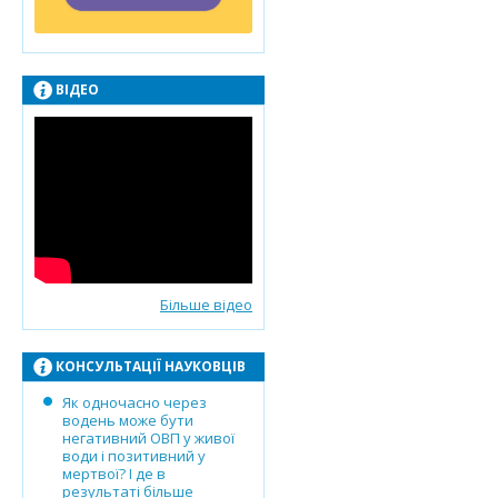
ВІДЕО
Більше відео
КОНСУЛЬТАЦІЇ НАУКОВЦІВ
Як одночасно через
водень може бути
негативний ОВП у живої
води і позитивний у
мертвої? І де в
результаті більше