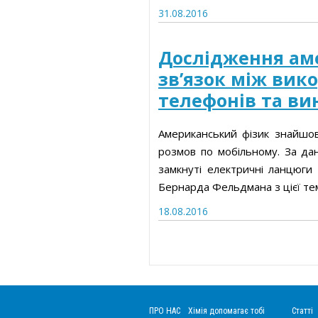
31.08.2016
Дослідження ам
зв’язок між вик
телефонів та в
Американський фізик знайшов
розмов по мобільному. За да
замкнуті електричні ланцюги
Бернарда Фельдмана з цієї тем
18.08.2016
ПРО НАС
Хімія допомагає тобі
Статті