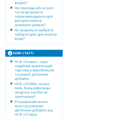
водню?
Які прилади або нітрат-
тести ви можете
порекомендувати для
використання в
домашніх умовах?
Як правильно вибрати
лабораторію для аналізу
води?
НОВІ СТАТТІ
НСФ «Отава» – ваш
надійний аналітичний
партнер у виробництві
та аналізі дієтичних
добавок
НСФ «ОТАВА»: аналіз
ліків. Фальсифіковані
лікарські засоби чи
оригінальні?
Розширений аналіз
якості рослинних
дієтичних добавок від
НСФ «Отава»