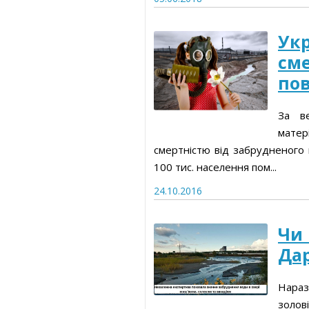
Укр
сме
пов
За ве
матері
смертністю від забрудненого п
100 тис. населення пом...
24.10.2016
Чи
Дар
Нараз
золов