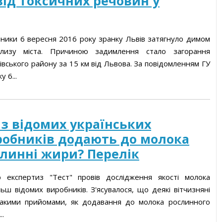
від токсичних речовин у
ники 6 вересня 2016 року зранку Львів затягнуло димом
близу міста. Причиною задимлення стало загорання
ківського району за 15 км від Львова. За повідомленням ГУ
 6...
 з відомих українських
робників додають до молока
линні жири? Перелік
 експертиз "Тест" провів дослідження якості молока
льш відомих виробників. З'ясувалося, що деякі вітчизняні
акими прийомами, як додавання до молока рослинного
..