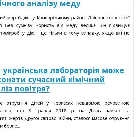
ічного аналізу меду
ий мор бджіл у Криворізькому районі Дніпропетровської
ті Без сумніву, користь від меду велика. Він підвищує
нтимікробну дію. І це тільки в тому випадку, якщо він не
 українська лабораторія може
онати сучасний хімічний
ліз повітря?
ве отруєння дітей у Черкасах невідомою речовиною
олічно, що 8 травня 2018 р. на День пам’яті та
яті жертв Другої світової війни, сталося масове отруєння
 безпе...