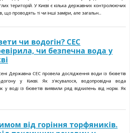
глих територій. У Києві є кілька державних контролюючих
в, що проводять ті чи інші заміри, але загальн...
ети чи водогін? СЕС
евірила, чи безпечна вода у
ві
осені Державна СЕС провела дослідження води із бюветів
догону у Києві. Як з'ясувалося, водопровідна вода
як у воді із бюветів виявили ряд відхилень від норм. Як
имом від горіння торфяників.