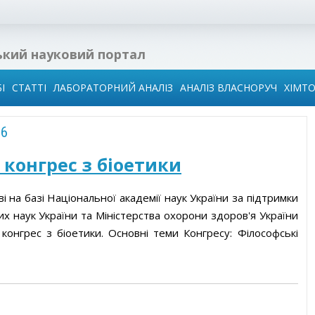
ький науковий портал
І
СТАТТІ
ЛАБОРАТОРНИЙ АНАЛІЗ
АНАЛІЗ ВЛАСНОРУЧ
ХІМТ
16
 в
ї
 конгрес з біоетики
ідин
ві на базі Національної академії наук України за підтримки
х наук України та Міністерства охорони здоров'я України
го
конгрес з біоетики. Основні теми Конгресу: Філософські
води
иза