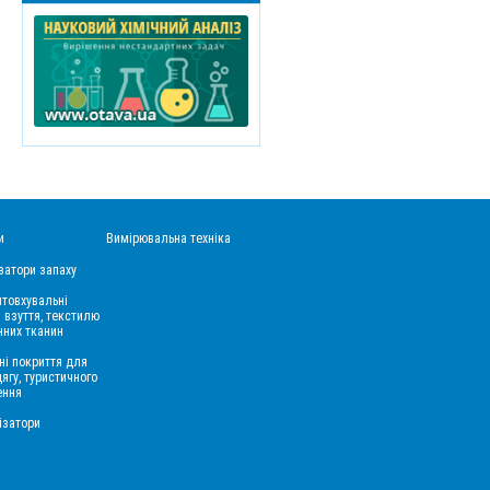
и
Вимірювальна техніка
затори запаху
товхувальні
 взуття, текстилю
нних тканин
ні покриття для
дягу, туристичного
ення
ізатори