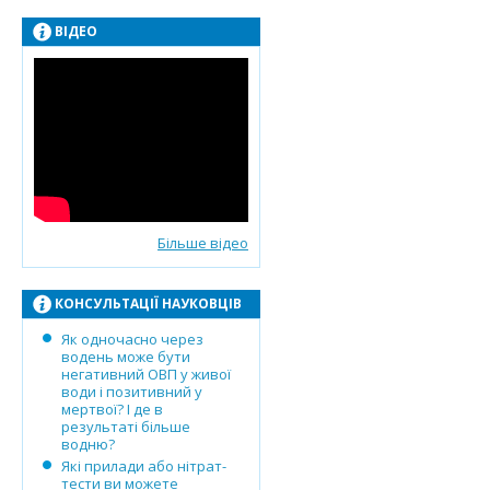
ВІДЕО
Більше відео
КОНСУЛЬТАЦІЇ НАУКОВЦІВ
Як одночасно через
водень може бути
негативний ОВП у живої
води і позитивний у
мертвої? І де в
результаті більше
водню?
Які прилади або нітрат-
тести ви можете