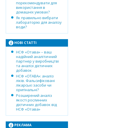
порекомендувати для
використання в
домашніх умовах?
Як правильно вибрати
лабораторію для аналізу
води?
НОВІ СТАТТІ
НСФ «Отава» – ваш
надійний аналітичний
партнер у виробництві
та аналізі дієтичних
добавок
НСФ «ОТАВА»: аналіз
ліків. Фальсифіковані
лікарські засоби чи
оригінальні?
Розширений аналіз
якості рослинних
дієтичних добавок від
НСФ «Отава»
РЕКЛАМА