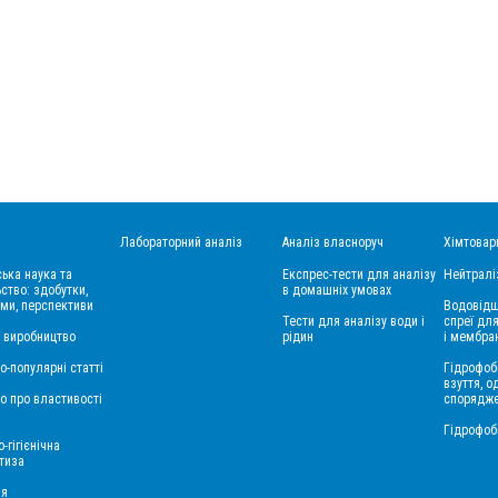
Лабораторний аналіз
Аналіз власноруч
Хімтовар
ська наука та
Експрес-тести для аналізу
Нейтралі
ство: здобутки,
в домашніх умовах
ми, перспективи
Водовідш
Тести для аналізу води і
спреї для
і виробництво
рідин
і мембра
о-популярні статті
Гідрофоб
взуття, о
о про властивості
спорядж
Гідрофоб
-гігієнічна
тиза
ія