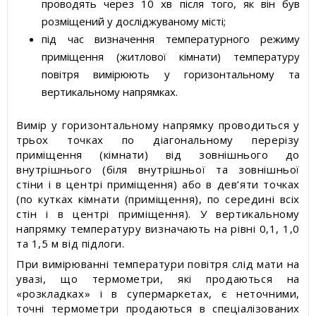
проводять через 10 хв після того, як він був
розміщений у досліджуваному місті;
під час визначення температурного режиму
приміщення (житлової кімнати) температуру
повітря вимірюють у горизонтальному та
вертикальному напрямках.
Вимір у горизонтальному напрямку проводиться у
трьох точках по діагональному перерізу
приміщення (кімнати) від зовнішнього до
внутрішнього (біля внутрішньої та зовнішньої
стіни і в центрі приміщення) або в дев’яти точках
(по кутках кімнати (приміщення), по середині всіх
стін і в центрі приміщення). У вертикальному
напрямку температуру визначають на рівні 0,1, 1,0
та 1,5 м від підлоги.
При вимірюванні температури повітря слід мати на
увазі, що термометри, які продаються на
«розкладках» і в супермаркетах, є неточними,
точні термометри продаються в спеціалізованих