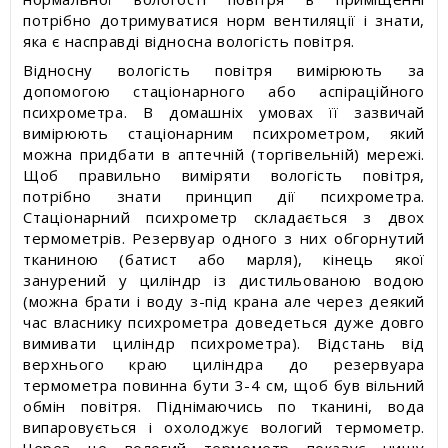
потрібно дотримуватися норм вентиляції і знати,
яка є насправді відносна вологість повітря.
Відносну вологість повітря вимірюють за
допомогою стаціонарного або аспіраційного
психрометра. В домашніх умовах її зазвичай
вимірюють стаціонарним психрометром, який
можна придбати в аптечній (торгівельній) мережі.
Щоб правильно виміряти вологість повітря,
потрібно знати принцип дії психрометра.
Стаціонарний психрометр складається з двох
термометрів. Резервуар одного з них обгорнутий
тканиною (батист або марля), кінець якої
занурений у циліндр із дистильованою водою
(можна брати і воду з-під крана але через деякий
час власнику психрометра доведеться дуже довго
вимивати циліндр психрометра). Відстань від
верхнього краю циліндра до резервуара
термометра повинна бути 3-4 см, щоб був вільний
обмін повітря. Піднімаючись по тканині, вода
випаровується і охолоджує вологий термометр.