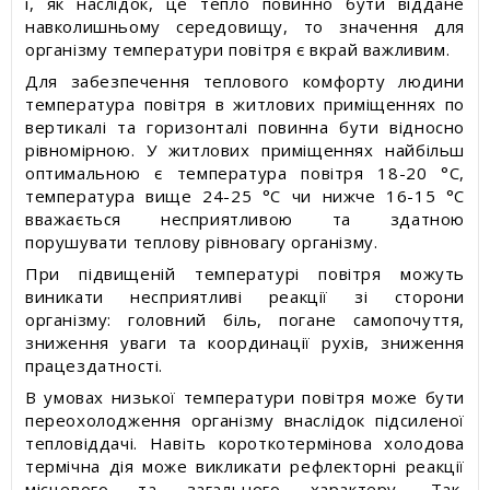
і, як наслідок, це тепло повинно бути віддане
Статті про товари та послуги
навколишньому середовищу, то значення для
організму температури повітря є вкрай важливим.
Статті про вимірювальні прилади
Для забезпечення теплового комфорту людини
температура повітря в житлових приміщеннях по
Прес-релізи, пост-релізи
вертикалі та горизонталі повинна бути відносно
рівномірною. У житлових приміщеннях найбільш
оптимальною є температура повітря 18-20 °С,
Відеоновини
температура вище 24-25 °С чи нижче 16-15 °С
вважається несприятливою та здатною
порушувати теплову рівновагу організму.
При підвищеній температурі повітря можуть
виникати несприятливі реакції зі сторони
організму: головний біль, погане самопочуття,
зниження уваги та координації рухів, зниження
працездатності.
В умовах низької температури повітря може бути
переохолодження організму внаслідок підсиленої
тепловіддачі. Навіть короткотермінова холодова
термічна дія може викликати рефлекторні реакції
місцевого та загального характеру. Так,