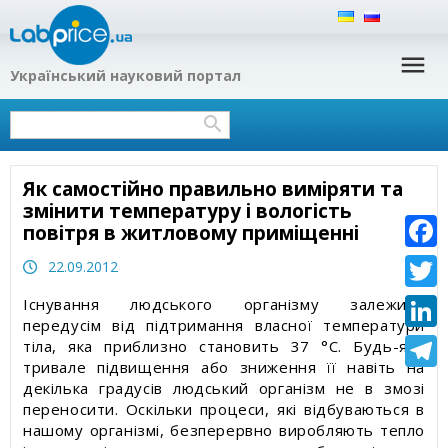
Український науковий портал
Наша філософія
Хімія допомагає тобі
Українська наука та суспільство: здобутки,
Експрес-тести для аналізу в домашніх умовах
Нейтралізатори запаху
проблеми, перспективи
Громадська ініціатива «Україномовна
Тести для аналізу води і рідин
Водовідштовхувальні спреї для взуття,
Україна»
Наука і виробництво
текстилю і мембранних тканин
Як самостійно правильно виміряти та
Наукові консультанти Labprice.ua
Науково-популярні статті
Гідрофобні покриття для взуття, одягу,
змінити температуру і вологість
туристичного спорядження
повітря в житловому приміщенні
Контакти
Науково про властивості води
Faceb
22.09.2012
Гідрофобізатори
Twitte
Еколого-гігієнічна експертиза
Існування людського організму залежить
передусім від підтримання власної температури
Linked
тіла, яка приблизно становить 37 °С. Будь-яке
Екологія
тривале підвищення або зниження її навіть на
Teleg
декілька градусів людський організм не в змозі
Безпека харчування
переносити. Оскільки процеси, які відбуваються в
нашому організмі, безперервно виробляють тепло