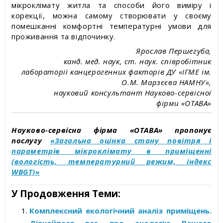
мікроклімату житла та способи його виміру і
корекції, можна самому створювати у своєму
помешканні комфортні температурні умови для
проживання та відпочинку.
Ярослав Першегуба,
канд. мед. наук, ст. наук. співробітник
лабораторії канцерогенних факторів ДУ «ІГМЕ ім.
О.М. Марзєєва НАМНУ»,
науковий консультант Науково-сервісної
фірми «ОТАВА»
Науково-сервісна фірма «ОТАВА» пропонує
послугу
«Загальна оцінка стану повітря і
параметрів мікроклімату в приміщенні
(вологість, температурний режим, індекс
WBGT)»
У Продовження Теми:
Комплексний екологічний аналіз приміщень.