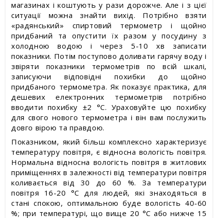
магазинах і коштують у рази дорожче. Але і з цієї
ситуації можна знайти вихід. Потрібно взяти
«радянський» спиртовий термометр і щойно
придбаний та опустити їх разом у посудину з
холодною водою і через 5-10 хв записати
показники. Потім поступово доливати гарячу воду і
звіряти показники термометрів по всій шкалі,
записуючи відповідні похибки до щойно
придбаного термометра. Як показує практика, для
дешевих електронних термометрів потрібно
вводити похибку ±2 °С. Ураховуйте цю похибку
для свого нового термометра і він вам послужить
довго вірою та правдою.
Показником, який більш комплексно характеризує
температуру повітря, є відносна вологість повітря.
Нормальна відносна вологість повітря в житлових
приміщеннях в залежності від температури повітря
коливається від 30 до 60 %. За температури
повітря 16-20 °С для людей, які знаходяться в
стані спокою, оптимальною буде вологість 40-60
%; при температурі, що вище 20 °С або нижче 15