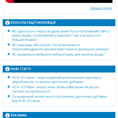
Більше відео
КОНСУЛЬТАЦІЇ НАУКОВЦІВ
Як одночасно через водень може бути негативний ОВП у
живої води і позитивний у мертвої? І де в результаті
більше водню?
Які прилади або нітрат-тести ви можете
порекомендувати для використання в домашніх умовах?
Як правильно вибрати лабораторію для аналізу води?
НОВІ СТАТТІ
НСФ «Отава» – ваш надійний аналітичний партнер у
виробництві та аналізі дієтичних добавок
НСФ «ОТАВА»: аналіз ліків. Фальсифіковані лікарські
засоби чи оригінальні?
Розширений аналіз якості рослинних дієтичних добавок
від НСФ «Отава»
РЕКЛАМА