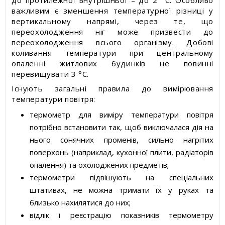
до протилежної внутрішньої – до 2 °С. Особливо
важливим є зменшення температурної різниці у
вертикальному напрямі, через те, що
переохолодження ніг може призвести до
переохолодження всього організму. Добові
коливання температури при центральному
опаленні житлових будинків не повинні
перевищувати 3 °С.
Існують загальні правила до вимірювання
температури повітря:
термометр для виміру температури повітря
потрібно встановити так, щоб виключалася дія на
нього сонячних променів, сильно нагрітих
поверхонь (наприклад, кухонної плити, радіаторів
опалення) та охолоджених предметів;
термометри підвішують на спеціальних
штативах, не можна тримати їх у руках та
близько нахилятися до них;
відлік і реєстрацію показників термометру