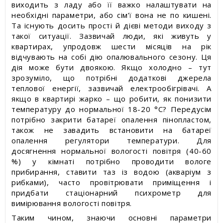
виходить з ладу або її важко налаштувати на
необхідні параметри, або сім’ї вона не по кишені.
Та існують досить прості й дієві методи виходу з
такої ситуації. Зазвичай люди, які живуть у
квартирах, упродовж шести місяців на рік
відчувають на собі дію опалювального сезону. Ця
дія може бути двоякою. Якщо холодно – тут
зрозуміло, що потрібні додаткові джерела
теплової енергії, зазвичай електрообігрівачі. А
якщо в квартирі жарко – що робити, як понизити
температуру до нормальної 18-20 °С? Передусім
потрібно закрити батареї опалення пінопластом,
також не завадить встановити на батареї
опалення регулятори температури. Для
досягнення нормальної вологості повітря (40-60
%) у кімнаті потрібно проводити вологе
прибирання, ставити таз із водою (акваріум з
рибками), часто провітрювати приміщення і
придбати стаціонарний психрометр для
вимірювання вологості повітря.
Таким чином, знаючи основні параметри