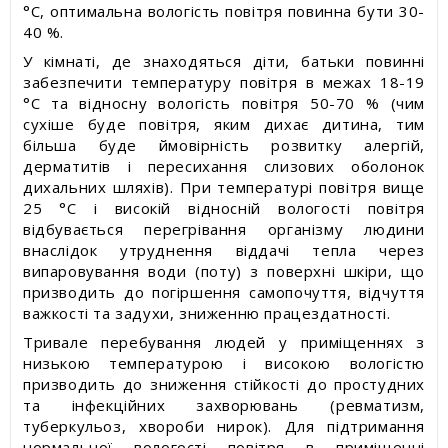
°С, оптимальна вологість повітря повинна бути 30-
40 %.
У кімнаті, де знаходяться діти, батьки повинні
забезпечити температуру повітря в межах 18-19
°С та відносну вологість повітря 50-70 % (чим
сухіше буде повітря, яким дихає дитина, тим
більша буде ймовірність розвитку алергій,
дерматитів і пересихання слизових оболонок
дихальних шляхів). При температурі повітря вище
25 °С і високій відносній вологості повітря
відбувається перегрівання організму людини
внаслідок утруднення віддачі тепла через
випаровування води (поту) з поверхні шкіри, що
призводить до погіршення самопочуття, відчуття
важкості та задухи, зниженню працездатності.
Тривале перебування людей у приміщеннях з
низькою температурою і високою вологістю
призводить до зниження стійкості до простудних
та інфекційних захворювань (ревматизм,
туберкульоз, хвороби нирок). Для підтримання
нормальної вологості повітря в приміщенні