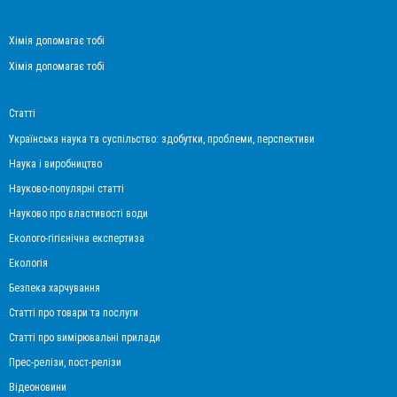
Хімія допомагає тобі
Хімія допомагає тобі
Статті
Українська наука та суспільство: здобутки, проблеми, перспективи
Наука і виробництво
Науково-популярні статті
Науково про властивості води
Еколого-гігієнічна експертиза
Екологія
Безпека харчування
Статті про товари та послуги
Статті про вимірювальні прилади
Прес-релізи, пост-релізи
Відеоновини