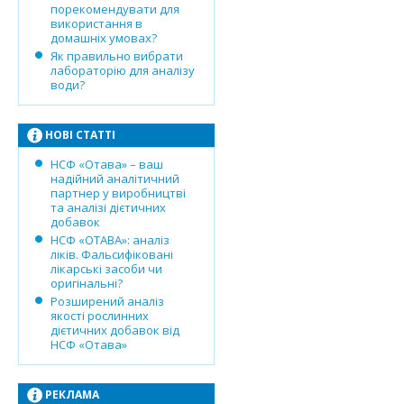
порекомендувати для
використання в
домашніх умовах?
Як правильно вибрати
лабораторію для аналізу
води?
НОВІ СТАТТІ
НСФ «Отава» – ваш
надійний аналітичний
партнер у виробництві
та аналізі дієтичних
добавок
НСФ «ОТАВА»: аналіз
ліків. Фальсифіковані
лікарські засоби чи
оригінальні?
Розширений аналіз
якості рослинних
дієтичних добавок від
НСФ «Отава»
РЕКЛАМА