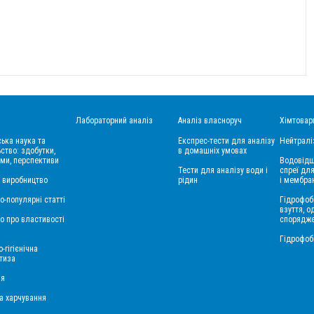
Лабораторний аналіз
Аналіз власноруч
Хімтовар
ська наука та
Експрес-тести для аналізу
Нейтралі
ство: здобутки,
в домашніх умовах
ми, перспективи
Водовідш
Тести для аналізу води і
спреї для
і виробництво
рідин
і мембра
о-популярні статті
Гідрофоб
взуття, о
о про властивості
спорядж
Гідрофоб
-гігієнічна
тиза
ія
а харчування