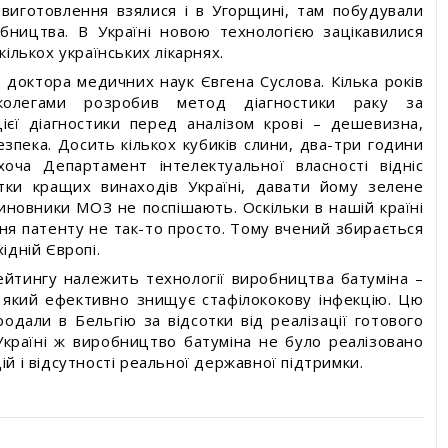
виготовлення взялися і в Угорщині, там побудували
бництва. В Україні новою технологією зацікавилися
кількох українських лікарнях.
 доктора медичних наук Євгена Суслова. Кілька років
олегами розробив метод діагностики раку за
ієї діагностики перед аналізом крові – дешевизна,
езпека. Досить кількох кубиків слини, два-три години
хоча Департамент інтелектуальної власності відніс
тки кращих винаходів Україні, давати йому зелене
иновники МОЗ не поспішають. Оскільки в нашій країні
ня патенту не так-то просто. Тому вчений збирається
ідній Європі.
рейтингу належить технології виробництва батуміна –
 який ефективно знищує стафілококову інфекцію. Цю
родали в Бельгію за відсотки від реалізації готового
 Україні ж виробництво батуміна не було реалізовано
ій і відсутності реальної державної підтримки.