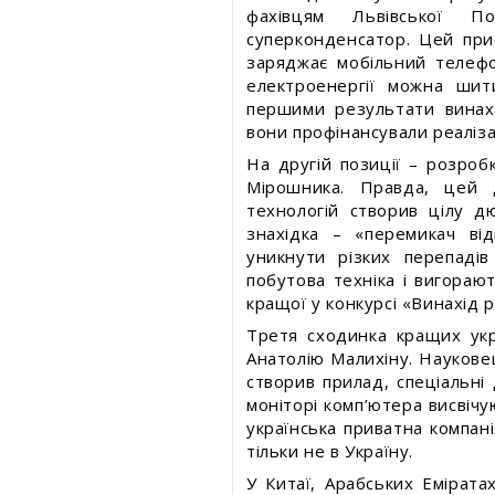
Безпека харчування
Статті про товари та послуги
фахівцям Львівської По
суперконденсатор. Цей прис
Статті про товари та посл
заряджає мобільний телеф
Статті про вимірювальні прилади
Статті про вимірювальні
електроенергії можна шит
прилади
першими результати винахо
Прес-релізи, пост-релізи
вони профінансували реаліза
Прес-релізи, пост-релізи
На другій позиції – розроб
Відеоновини
Відеоновини
Мірошника. Правда, цей 
технологій створив цілу д
знахідка – «перемикач в
уникнути різких перепаді
побутова техніка і вигораю
кращої у конкурсі «Винахід р
Третя сходинка кращих укр
Анатолію Малихіну. Науковец
створив прилад, спеціальні 
моніторі комп’ютера висвічу
українська приватна компан
тільки не в Україну.
У Китаї, Арабських Еміратах