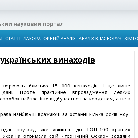
ький науковий портал
І
СТАТТІ
ЛАБОРАТОРНИЙ АНАЛІЗ
АНАЛІЗ ВЛАСНОРУЧ
ХІМТ
 українських винаходів
 в
ї
ідин
 створюють близько 15 000 винаходів. І це лише
і дані. Проте практичне впровадження деяких
озробок найчастіше відбувається за кордоном, а не в
го
води
брала найбільш вражаючі за останні кілька років ноу-
иза
сідає ноу-хау, яке увійшло до ТОП-100 кращих
. Україна отримала свій «технічний Оскар» завдяки