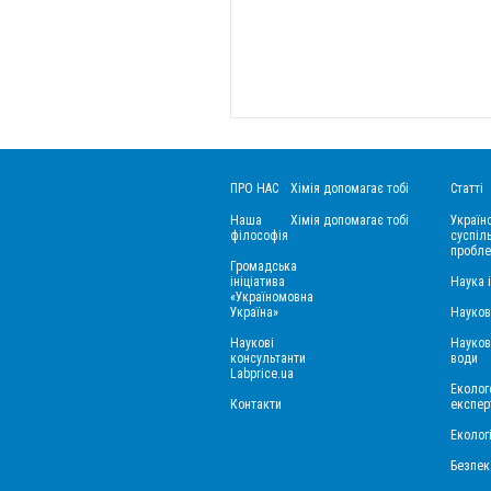
ПРО НАС
Хімія допомагає тобі
Статті
Наша
Хімія допомагає тобі
Україн
філософія
суспіль
пробле
Громадська
ініціатива
Наука 
«Україномовна
Україна»
Науков
Наукові
Науков
консультанти
води
Labprice.ua
Еколого
Контакти
експер
Еколог
Безпек