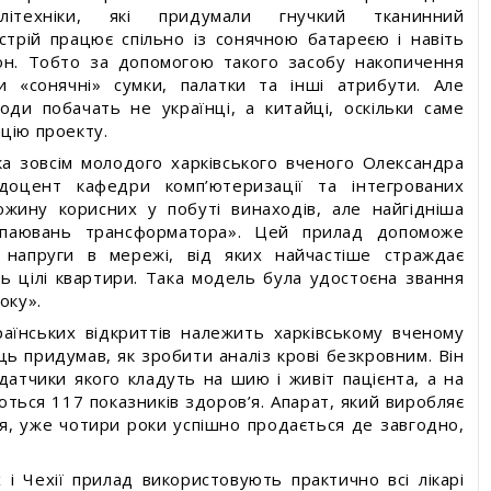
літехніки, які придумали гнучкий тканинний
трій працює спільно із сонячною батареєю і навіть
уги
он. Тобто за допомогою такого засобу накопичення
и «сонячні» сумки, палатки та інші атрибути. Але
ди побачать не українці, а китайці, оскільки саме
цію проекту.
ка зовсім молодого харківського вченого Олександра
доцент кафедри комп’ютеризації та інтегрованих
южину корисних у побуті винаходів, але найгідніша
ідпаювань трансформатора». Цей прилад допоможе
в напруги в мережі, від яких найчастіше страждає
ть цілі квартири. Така модель була удостоєна звання
оку».
аїнських відкриттів належить харківському вченому
ь придумав, як зробити аналіз крові безкровним. Він
датчики якого кладуть на шию і живіт пацієнта, а на
ються 117 показників здоров’я. Апарат, який виробляє
ія, уже чотири роки успішно продається де завгодно,
 і Чехії прилад використовують практично всі лікарі