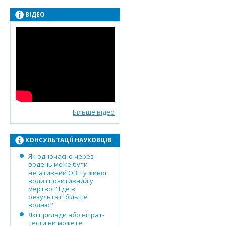
ВІДЕО
Більше відео
КОНСУЛЬТАЦІЇ НАУКОВЦІВ
Як одночасно через
водень може бути
негативний ОВП у живої
води і позитивний у
мертвої? І де в
результаті більше
водню?
Які прилади або нітрат-
тести ви можете