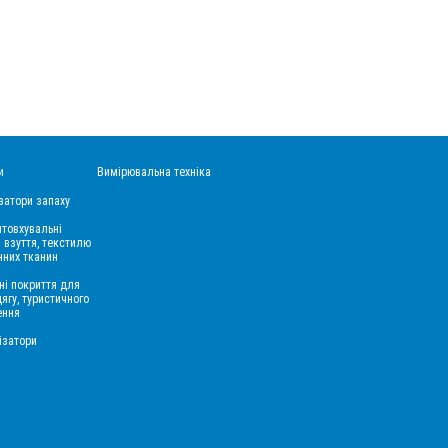
и
Вимірювальна техніка
затори запаху
товхувальні
 взуття, текстилю
нних тканин
ні покриття для
дягу, туристичного
ення
ізатори