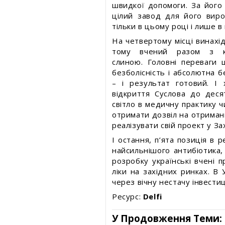
швидкої допомоги. За його 
цілий завод для його виро
тільки в цьому році і лише в 
На четвертому місці винахід
тому вчений разом з к
слиною. Головні переваги ц
безболісність і абсолютна б
– і результат готовий. І 
відкриття Суслова до деся
світло в медичну практику ч
отримати дозвіл на отриман
реалізувати свій проект у Зах
І остання, п’ята позиція в 
найсильнішого антибіотика,
розробку українські вчені п
ліки на західних ринках. В
через вічну нестачу інвестиц
Ресурс:
Delfi
У Продовження Теми: