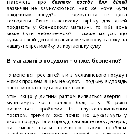
Натомість, про
безпеку посуду для дітей
зазвичай не замислюються. «Як же може бути
шкідливим посуд?» – здивується не одна
господиня. Якщо пластикову тарілку для дітей
продають у брендовому магазині, то хіба вона
може бути небезпечною? – скаже матуся, що
купила своїй дитині красиву меламінову тарілку та
чашку-непроливайку за кругленьку суму.
В магазині з посудом – отже, безпечно?
“У мене всі троє дітей їли з меламінового посуду і
ніяких проблем із цим не було”, – подібну відповідь
часто можна почути від скептиків.
Утім, якщо у дитини раптом виявиться алергія, її
мучитимуть часті головні болі, а у 20 років
виявляться проблеми із шлунково-кишковим
трактом, причину вже точно не шукатимуть у
якості посуду. Та й справді, сам лише посуд навряд
чи зможе стати причиною таких проблем.
Здебільшого причинами хвороб є сукупність