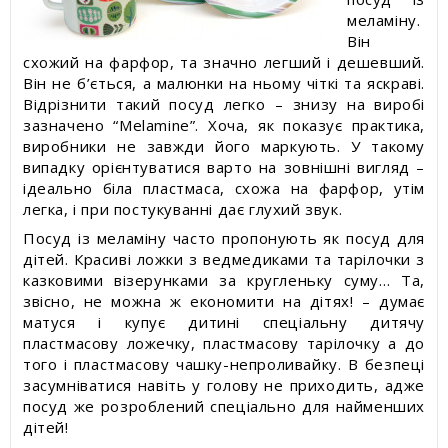
меламіну.
Він
схожий на фарфор, та значно легший і дешевший.
Він не б’ється, а малюнки на ньому чіткі та яскраві.
Відрізнити такий посуд легко – знизу на виробі
зазначено “Melamine”. Хоча, як показує практика,
виробники не завжди його маркують. У такому
випадку орієнтуватися варто на зовнішні вигляд –
ідеально біла пластмаса, схожа на фарфор, утім
легка, і при постукуванні дає глухий звук.
Посуд із меламіну часто пропонують як посуд для
дітей. Красиві ложки з ведмедиками та тарілочки з
казковими візерунками за кругленьку суму… Та,
звісно, не можна ж економити на дітях! – думає
матуся і купує дитині спеціальну дитячу
пластмасову ложечку, пластмасову тарілочку а до
того і пластмасову чашку-непроливайку. В безпеці
засумніватися навіть у голову не приходить, адже
посуд же розроблений спеціально для найменших
дітей!