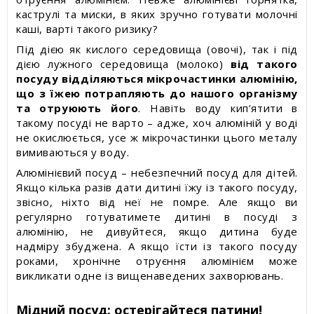
каструлі та миски, в яких зручно готувати молочні
каші, варті такого ризику?
Під дією як кислого середовища (овочі), так і під
дією лужного середовища (молоко)
від такого
посуду відділяються мікрочастинки алюмінію,
що з їжею потрапляють до нашого організму
та отруюють його
. Навіть воду кип’ятити в
такому посуді не варто – адже, хоч алюміній у воді
не окислюється, усе ж мікрочастинки цього металу
вимиваються у воду.
Алюмінієвий посуд – небезпечний посуд для дітей.
Якщо кілька разів дати дитині їжу із такого посуду,
звісно, ніхто від неї не помре. Але якщо ви
регулярно готуватимете дитині в посуді з
алюмінію, не дивуйтеся, якщо дитина буде
надміру збуджена. А якщо їсти із такого посуду
роками, хронічне отруєння алюмінієм може
викликати одне із вищенаведених захворювань.
Мідний посуд: остерігайтеся патини!