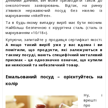
деякими даними, він може призводити також до
онкологічних захворювань. Відтак, на ринку
з’явився нержавіючий посуд без нікелю із
маркуванням «nikelfгee».
Та в будь-якому випадку виріб має бути якісним.
Найбільш безпечною є хірургічна сталь (сталь із
маркуванням «10/18»).
Купуючи, запитайте у продавця сертифікат якості.
А якщо такий виріб уже у вас вдома і ви
помітили, що продукти, які залежуються в
такому посуді, мають специфічний металевий
присмак – це однозначно означає, що купили
ви неякісний та небезпечний товар.
Емальований посуд – орієнтуйтесь на
колір
Ну, і
врешті
про