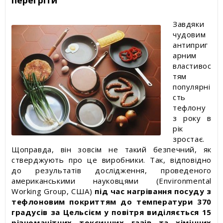
Завдяки
чудовим
антиприг
арним
властивос
тям
популярні
сть
тефлону
з року в
рік
зростає.
Щоправда, він зовсім не такий безпечний, як
стверджують про це виробники. Так, відповідно
до результатів дослідження, проведеного
американськими науковцями (Environmental
Working Group, США)
під час нагрівання посуду з
тефлоновим покриттям до температури 370
градусів за Цельсієм у повітря виділяється 15
різноманітних токсичних газів та хімічних