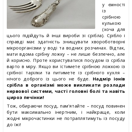
у ємності
із
срібною
кулькою
(хоча для
цього підійдуть й інші вироби зі срібла). Срібло і
справді має здатність знищувати хвороботворні
мікроорганізми у воді та водних розчинах. Відтак,
мати вдома срібну ложку – не лише безпечно, але
й корисно. Проте користуватися посудом із срібла
варто в міру. Якщо ви їстимете срібною ложкою із
срібної тарілки та питимете із срібного кухля –
нічого доброго із цього не буде.
Надмір іонів
срібла в організмі може викликати розлади
нервової системи, часті головні болі та навіть
цироз печінки!
Тож, обираючи посуд, пам’ятайте – посуд повинен
бути максимально інертним, і найкраще, коли
жодні мікрочастинки не потраплятимуть із посуду
до їжі!