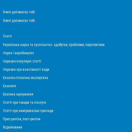
Хімія допомагає тобі
Хімія допомагає тобі
Статті
Українська наука та суспільство: здобутки, проблеми, перспективи
Наука і виробництво
Науково-популярні статті
Науково про властивості води
Еколого-гігієнічна експертиза
Екологія
Безпека харчування
Статті про товари та послуги
Статті про вимірювальні прилади
Прес-релізи, пост-релізи
Відеоновини