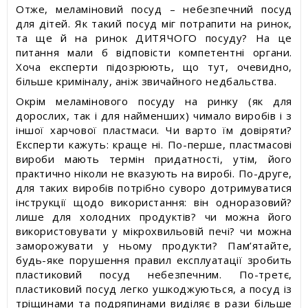
Отже, меламіновий посуд – небезпечний посуд
для дітей. Як такий посуд міг потрапити на ринок,
та ще й на ринок ДИТЯЧОГО посуду? На це
питання мали б відповісти компетентні органи.
Хоча експерти підозрюють, що тут, очевидно,
більше криміналу, аніж звичайного недбальства.
Окрім меламінового посуду на ринку (як для
дорослих, так і для найменших) чимало виробів і з
іншої харчової пластмаси. Чи варто їм довіряти?
Експерти кажуть: краще ні. По-перше, пластмасові
вироби мають термін придатності, утім, його
практично ніколи не вказують на виробі. По-друге,
для таких виробів потрібно суворо дотримуватися
інструкції щодо використання: він одноразовий?
лише для холодних продуктів? чи можна його
використовувати у мікрохвильовій печі? чи можна
заморожувати у ньому продукти? Пам’ятайте,
будь-яке порушення правил експлуатації зробить
пластиковий посуд небезпечним. По-третє,
пластиковий посуд легко ушкоджуються, а посуд із
тріщинами та подряпинами виділяє в рази більше