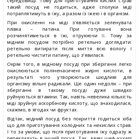
середовищі. Тому для приготування кислих страв
такий посуд не годиться, адже сполуки міді
потраплятимуть в їжу, а разом із їжею і в організм.
При окисленні на міді з’являється зеленувата
плівка – патина. При готуванні вона
розчинятиметься в їжі, отруюючи її. Тому за
мідним посудом потрібно ретельно доглядати:
ретельно витирати після миття всю вологу і
ретельно чистити патину, що з’явилася.
Окрім того, в мідному посуді при зберіганні легко
окислюються поліненасичені жирні кислоти, в
результаті чого утворюються шкідливі для
організму вільні радикали. Ще один недолік – при
зберіганні в такому посуді дуже швидко
руйнуються вітаміни. Так, навіть невелика кількість
міді зруйнує аскорбінову кислоту, що знаходилася,
скажімо, в ягодах чи фруктах.
Відтак, мідний посуд без покриття годиться хіба
що для приготування холодних та некислих страв.
І то за умови, що після приготування їжу одразу ж
перекладуть в інший посуд. Так, деякі шеф-кухарі