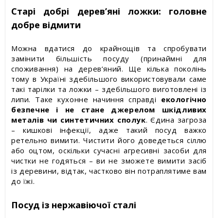
Старі добрі дерев’яні ложки: головне
добре відмити
Можна вдатися до крайнощів та спробувати
замінити більшість посуду (принаймні для
споживання) на дерев’яний. Ще кілька поколінь
тому в Україні здебільшого використовували саме
такі тарілки та ложки – здебільшого виготовлені із
липи. Таке кухонне начиння справді
екологічно
безпечне і не стане джерелом шкідливих
металів чи синтетичних сполук
. Єдина загроза
– кишкові інфекції, адже такий посуд важко
ретельно вимити. Чистити його доведеться сіллю
або оцтом, оскільки сучасні агресивні засоби для
чистки не годяться – ви не зможете вимити засіб
із деревини, відтак, частково він потраплятиме вам
до їжі.
Посуд із нержавіючої сталі