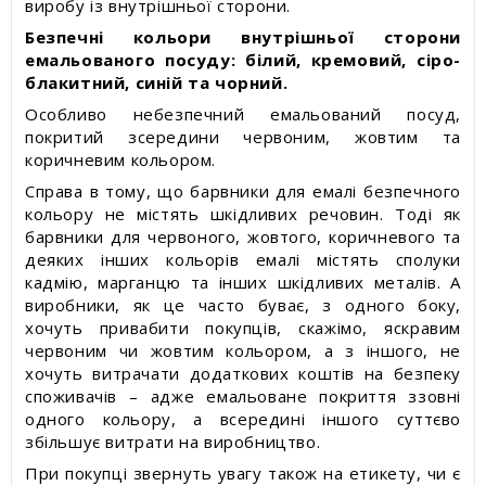
виробу із внутрішньої сторони.
Безпечні кольори внутрішньої сторони
емальованого посуду: білий, кремовий, сіро-
блакитний, синій та чорний.
Особливо небезпечний емальований посуд,
покритий зсередини червоним, жовтим та
коричневим кольором.
Справа в тому, що барвники для емалі безпечного
кольору не містять шкідливих речовин. Тоді як
барвники для червоного, жовтого, коричневого та
деяких інших кольорів емалі містять сполуки
кадмію, марганцю та інших шкідливих металів. А
виробники, як це часто буває, з одного боку,
хочуть привабити покупців, скажімо, яскравим
червоним чи жовтим кольором, а з іншого, не
хочуть витрачати додаткових коштів на безпеку
споживачів – адже емальоване покриття ззовні
одного кольору, а всередині іншого суттєво
збільшує витрати на виробництво.
При покупці звернуть увагу також на етикету, чи є