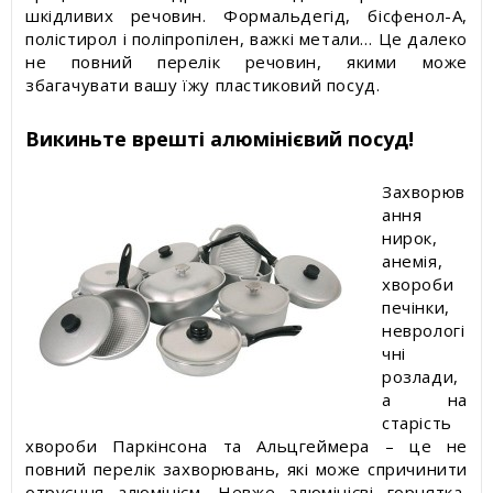
шкідливих речовин. Формальдегід, бісфенол-А,
полістирол і поліпропілен, важкі метали… Це далеко
не повний перелік речовин, якими може
збагачувати вашу їжу пластиковий посуд.
Викиньте врешті алюмінієвий посуд!
Захворюв
ання
нирок,
анемія,
хвороби
печінки,
неврологі
чні
розлади,
а на
старість
хвороби Паркінсона та Альцгеймера – це не
повний перелік захворювань, які може спричинити
отруєння алюмінієм. Невже алюмінієві горнятка,