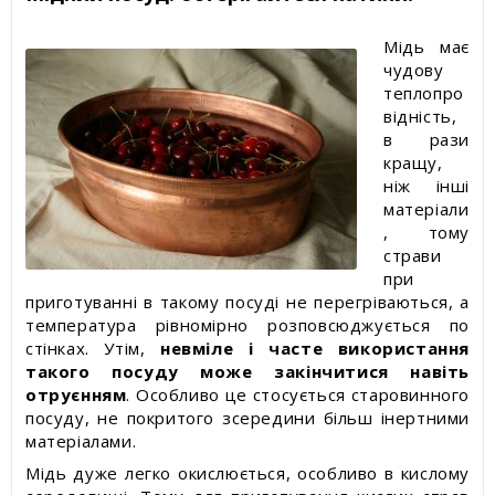
Мідь має
чудову
теплопро
відність,
в рази
кращу,
ніж інші
матеріали
, тому
страви
при
приготуванні в такому посуді не перегріваються, а
температура рівномірно розповсюджується по
стінках. Утім,
невміле і часте використання
такого посуду може закінчитися навіть
отруєнням
. Особливо це стосується старовинного
посуду, не покритого зсередини більш інертними
матеріалами.
Мідь дуже легко окислюється, особливо в кислому