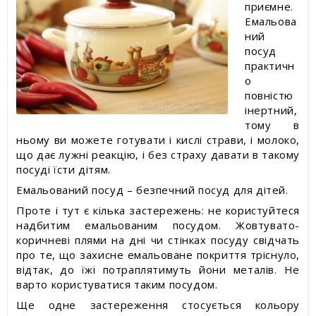
приємне.
Емальова
ний
посуд
практичн
о
повністю
інертний,
тому в
ньому ви можете готувати і кислі страви, і молоко,
що дає лужні реакцію, і без страху давати в такому
посуді їсти дітям.
Емальований посуд – безпечний посуд для дітей.
Проте і тут є кілька застережень: не користуйтеся
надбитим емальованим посудом. Жовтувато-
коричневі плями на дні чи стінках посуду свідчать
про те, що захисне емальоване покриття тріснуло,
відтак, до їжі потраплятимуть йони металів. Не
варто користуватися таким посудом.
Ще одне застереження стосується кольору