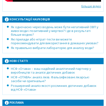
Більше відео
КОНСУЛЬТАЦІЇ НАУКОВЦІВ
Як одночасно через водень може бути негативний ОВП у
живої води і позитивний у мертвої? І де в результаті
більше водню?
Які прилади або нітрат-тести ви можете
порекомендувати для використання в домашніх умовах?
Як правильно вибрати лабораторію для аналізу води?
НОВІ СТАТТІ
НСФ «Отава» – ваш надійний аналітичний партнер у
виробництві та аналізі дієтичних добавок
НСФ «ОТАВА»: аналіз ліків. Фальсифіковані лікарські
засоби чи оригінальні?
Розширений аналіз якості рослинних дієтичних добавок
від НСФ «Отава»
РЕКЛАМА