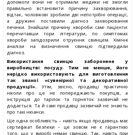
допомоги вони не отримали: медики не змогли
правильно встановити причину захворювання,
відтак, чоловікові зробили дві непотрібні операції,
а дружині поставили діагноз захворювання
печінки. Знайшли причину хвороби самі пацієнти:
перечитавши гори літератури, по симптомах
хвороби запідозрили отруєння свинцем. Хімічні
аналізи на визначення свинцю підтвердили
діагноз.
Використання свинцю заборонене у
виробництві посуду. Тим не менше, його
нерідко використовують для виготовлення
так званої «сувенірної та декоративної
продукції».
Утім, звісно, продавці практично
ніколи про це не попереджають покупців, а
інструкція до тарілок та горняток зазвичай не
додається. Та й самі продавці зазвичай не знають
про такі нюанси.
Ще одна особливість – навіть якщо продавець має
сертифікат безпеки – це зовсім не є гарантією
того, що у виробі немає свинцю. Так, навіть при