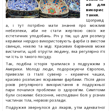
ий для
викорис
тання.
Щоправд
а, і тут потрібно мати знання про можливі
небезпеки, аби не стати жертвою своїх же
естетичних уподобань. Річ у тім, що для розпису
кераміки нерідко використовують фарби із вмістом
свинцю, нікелю та міді. Красивих барвників може
вистачити, щоб отруїти людину, яка регулярно п’є
чи їсть із такого посуду.
Так, подібна історія трапилася з подружжям з
Америки. Молоді люди, подорожуючи Європою,
привезли із Італії сувенір – керамічні чашки,
красиво розписані яскравими фарбами. Після двох
років регулярного використання в подружньої
пари почалися проблеми із здоров’ям. Симптоми
були схожими: безсоння, несподівані болі у різних
частинах тіла, нервові розлади.
Подружжя звернулося до лікарів, утім адекватної