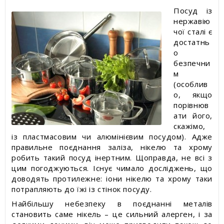
Посуд із
нержавію
чої сталі є
достатнь
о
безпечни
м
(особлив
о, якщо
порівнюв
ати його,
скажімо,
із пластмасовим чи алюмінієвим посудом). Адже
правильне поєднання заліза, нікелю та хрому
робить такий посуд інертним. Щоправда, не всі з
цим погоджуються. Існує чимало досліджень, що
доводять протилежне: іони нікелю та хрому таки
потрапляють до їжі із стінок посуду.
Найбільшу небезпеку в поєднанні металів
становить саме нікель – це сильний алерген, і за