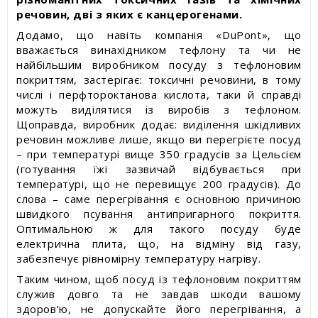
речовин, дві з яких є канцерогенами.
Додамо, що навіть компанія «DuPont», що
вважається винахідником тефлону та чи не
найбільшим виробником посуду з тефлоновим
покриттям, застерігає: токсичні речовини, в тому
числі і перфтороктанова кислота, таки й справді
можуть виділятися із виробів з тефлоном.
Щоправда, виробник додає: виділення шкідливих
речовин можливе лише, якщо ви перегрієте посуд
– при температурі вище 350 градусів за Цельсієм
(готування їжі зазвичай відбувається при
температурі, що не перевищує 200 градусів). До
слова – саме перегрівання є основною причиною
швидкого псування антипригарного покриття.
Оптимальною ж для такого посуду буде
електрична плита, що, на відміну від газу,
забезпечує рівномірну температуру нагріву.
Таким чином, щоб посуд із тефлоновим покриттям
служив довго та не завдав шкоди вашому
здоров’ю, не допускайте його перегрівання, а