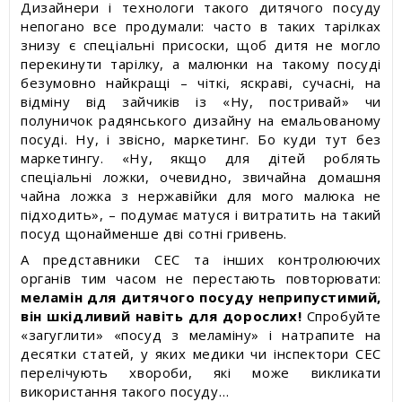
Дизайнери і технологи такого дитячого посуду
непогано все продумали: часто в таких тарілках
знизу є спеціальні присоски, щоб дитя не могло
перекинути тарілку, а малюнки на такому посуді
безумовно найкращі – чіткі, яскраві, сучасні, на
відміну від зайчиків із «Ну, постривай» чи
полуничок радянського дизайну на емальованому
посуді. Ну, і звісно, маркетинг. Бо куди тут без
маркетингу. «Ну, якщо для дітей роблять
спеціальні ложки, очевидно, звичайна домашня
чайна ложка з нержавійки для мого малюка не
підходить», – подумає матуся і витратить на такий
посуд щонайменше дві сотні гривень.
А представники СЕС та інших контролюючих
органів тим часом не перестають повторювати:
меламін для дитячого посуду неприпустимий,
він шкідливий навіть для дорослих!
Спробуйте
«загуглити» «посуд з меламіну» і натрапите на
десятки статей, у яких медики чи інспектори СЕС
перелічують хвороби, які може викликати
використання такого посуду…