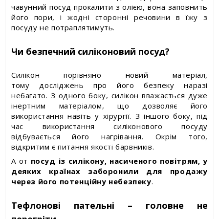
чавунний посуд прокалити з олією, вона заповнить
його пори, і жодні сторонні речовини в їжу з
посуду не потраплятимуть.
Чи безпечний силіконовий посуд?
Силікон порівняно новий матеріал,
тому досліджень про його безпеку наразі
небагато. З одного боку, силікон вважається дуже
інертним матеріалом, що дозволяє його
використання навіть у хірургії. З іншого боку, під
час використання силіконового посуду
відбувається його нагрівання. Окрім того,
відкритим є питання якості барвників.
А от
посуд із силікону, насиченого повітрям, у
деяких країнах заборонили для продажу
через його потенційну небезпеку
.
Тефлонові пательні – головне не
перегріти