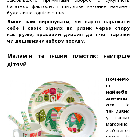
багатьох факторів, і шкідливе кухонне начиння
буде лише однією з них.
Лише нам вирішувати, чи варто наражати
себе і своїх рідних на ризик через стару
каструлю, красивий дизайн дитячої тарілки
чи дешевизну набору посуду.
Меламін та інший пластик: найгірше
дітям?
Почнемо
із
найнебе
зпечніш
ого
. Не
так давно
у наших
магазина
х з’явився
посуд із