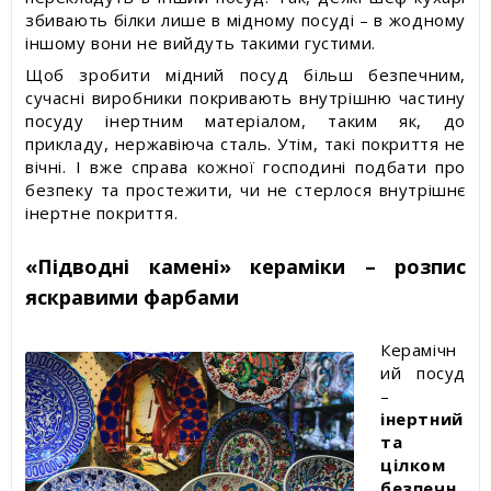
збивають білки лише в мідному посуді – в жодному
іншому вони не вийдуть такими густими.
Щоб зробити мідний посуд більш безпечним,
сучасні виробники покривають внутрішню частину
посуду інертним матеріалом, таким як, до
прикладу, нержавіюча сталь. Утім, такі покриття не
вічні. І вже справа кожної господині подбати про
безпеку та простежити, чи не стерлося внутрішнє
інертне покриття.
«Підводні камені» кераміки – розпис
яскравими фарбами
Керамічн
ий посуд
–
інертний
та
цілком
безпечн