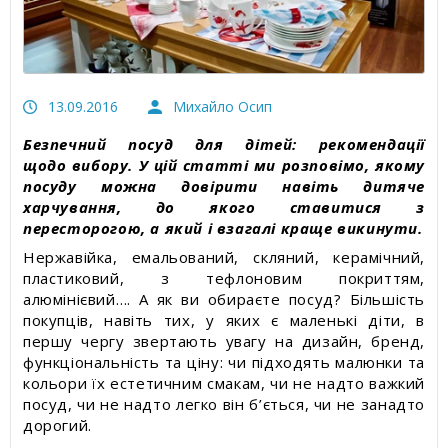
Статті про товари та послуги
Статті про вимірювальні прилади
13.09.2016
Михайло Осип
Прес-релізи, пост-релізи
Безпечний посуд для дітей: рекомендації
Відеоновини
щодо вибору. У цій статті ми розповімо, якому
посуду можна довірити навіть дитяче
харчування, до якого ставитися з
пересторогою, а який і взагалі краще викинути.
Нержавійка, емальований, скляний, керамічний,
пластиковий, з тефлоновим покриттям,
алюмінієвий…. А як ви обираєте посуд? Більшість
покупців, навіть тих, у яких є маленькі діти, в
першу чергу звертають увагу на дизайн, бренд,
функціональність та ціну: чи підходять малюнки та
кольори їх естетичним смакам, чи не надто важкий
посуд, чи не надто легко він б’ється, чи не занадто
дорогий.