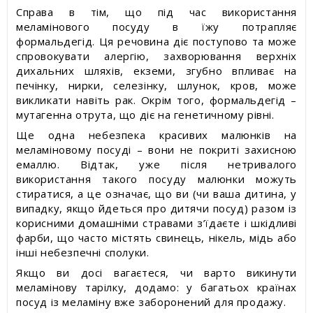
Справа в тім, що під час використання
меламінового посуду в їжу потрапляє
формальдегід. Ця речовина діє поступово та може
спровокувати алергію, захворювання верхніх
дихальних шляхів, екземи, згубно впливає на
печінку, нирки, селезінку, шлунок, кров, може
викликати навіть рак. Окрім того, формальдегід –
мутагенна отрута, що діє на генетичному рівні.
Ще одна небезпека красивих малюнків на
меламіновому посуді – вони не покриті захисною
емаллю. Відтак, уже після нетривалого
використання такого посуду малюнки можуть
стиратися, а це означає, що ви (чи ваша дитина, у
випадку, якщо йдеться про дитячи посуд) разом із
корисними домашніми стравами з’їдаєте і шкідливі
фарби, що часто містять свинець, нікель, мідь або
інші небезпечні сполуки.
Якщо ви досі вагаєтеся, чи варто викинути
меламінову тарілку, додамо: у багатьох країнах
посуд із меламіну вже заборонений для продажу.