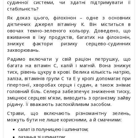
судинної системи, чи здатні підтримувати її
стабільність?
Як доказ цього, філохінон – одне з основних
дієтичних джерел вітаміну К. Він міститься в
овочах темно-зеленого кольору. Доведено, що
вживання в їжу продуктів, багатих на філохонін,
знижує фактори ризику серцево-судинних
захворювань.
Радимо включати у свій раціон петрушку, що
багата на вітамін С, калій і магній. Вона знижує
тиск, рівень цукру в крові. Велика кількість натрію,
заліза, вітамінів групи С та Е у кропі допомагає при
гіпертонії, хворобах серця і судин, а також знімає
головний біль. Селера забезпечує зниження тиску,
зміцнює серцеві м’язи, виводить з організму зайву
рідину. Її вважають заспокійливим засобом.
Страви, що включають різноманітну зелень,
можуть бути не лише корисними, а й смачними:
салат із полуницею і шпинатом;
лазанья зі шпинатом;