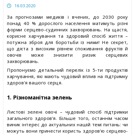
Статті про товари та послуги
16.03.2020
За прогнозами медиків і вчених, до 2030 року
Статті про вимірювальні прилади
понад 40 % дорослого населення матимуть різні
форми серцево-судинних захворювань. На щастя,
Прес-релізи, пост-релізи
корисне харчування та здоровий спосіб життя –
потужна зброя для боротьби із ними! Не секрет,
що дієта з високим рівнем споживання фруктів й
Відеоновини
овочів може знизити ризик серцевих
захворювань.
Пропонуємо детальний перелік із 5-ти продуктів
харчування, які мають чудовий вплив на підтримку
здоров’я вашого серця.
1. Різноманітна зелень
Листові зелені овочі – чудовий спосіб підтримки
загального здоров’я. Більше того, останнім часом
виник інтерес до актуальних нашій темі питань: чи
можуть вони принести користь здоров’ю серцево-