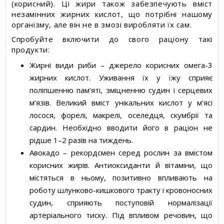
(корисний). Ці жири також забезпечують вміст
незамінних жирних кислот, що потрібні нашому
організму, але він не в змозі виробляти їх сам.
Спробуйте включити до свого раціону такі
продукти:
Жирні види риби – джерело корисних омега-3
жирних кислот. Уживання їх у їжу сприяє
поліпшенню пам’яті, зміцненню судин і серцевих
м’язів. Великий вміст унікальних кислот у м’ясі
лосося, форелі, макрелі, оселедця, скумбрії та
сардин. Необхідно вводити його в раціон не
рідше 1–2 разів на тиждень.
Авокадо – рекордсмен серед рослин за вмістом
корисних жирів. Антиоксиданти й вітаміни, що
містяться в ньому, позитивно впливають на
роботу шлунково-кишкового тракту і кровоносних
судин, сприяють поступовій нормалізації
артеріального тиску. Під впливом речовин, що