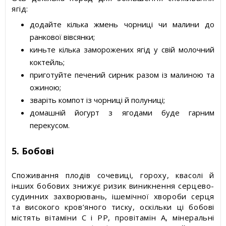
ягід:
додайте кілька жмень чорниці чи малини до
ранкової вівсянки;
киньте кілька заморожених ягід у свій молочний
коктейль;
приготуйте печений сирник разом із малиною та
ожиною;
зваріть компот із чорниці й полуниці;
домашній йогурт з ягодами буде гарним
перекусом.
5. Бобові
Споживання плодів сочевиці, гороху, квасолі й
інших бобових знижує ризик виникнення серцево-
судинних захворювань, ішемічної хвороби серця
та високого кров’яного тиску, оскільки ці бобові
містять вітаміни С і РР, провітамін А, мінеральні