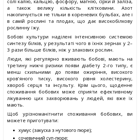
солі калію, кальцію, фосфору, магнію, сірки й заліза,
а також велику кількість клітковини. Азот
накопичується не тільки в кореневих бульбах, але і
в самій рослині та плодах, що дає високобілкову
рослинну їжу.
Бобові культури наділені інтенсивною системою
синтезу білків, у результаті чого в їхніх зернах у 2–
3 рази більше білків, ніж у злакових рослин.
Люди, які регулярно вживають бобові, мають на
третину нижчі ризики появи діабету 2-го типу, є
менш схильними до появи ожиріння, високого
кров’яного тиску, високого рівня холестерину,
хвороб серця та інсульту. Крім цього, щоденне
споживання бобових може сприяти ефективному
лікуванню цих захворювань у людей, які вже їх
мають.
Щоб урізноманітнити споживання бобових, ви
можете приготувати:
хумус (закуска з нутового пюре);
сочевичний суп-пюре;