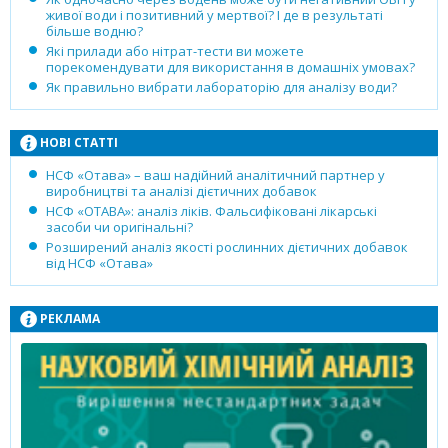
живої води і позитивний у мертвої? І де в результаті
більше водню?
Які прилади або нітрат-тести ви можете
порекомендувати для використання в домашніх умовах?
Як правильно вибрати лабораторію для аналізу води?
НОВІ СТАТТІ
НСФ «Отава» – ваш надійний аналітичний партнер у
виробництві та аналізі дієтичних добавок
НСФ «ОТАВА»: аналіз ліків. Фальсифіковані лікарські
засоби чи оригінальні?
Розширений аналіз якості рослинних дієтичних добавок
від НСФ «Отава»
РЕКЛАМА