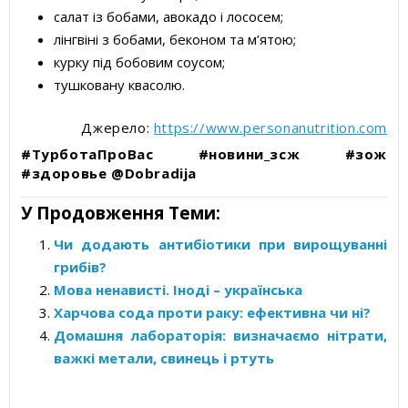
салат із бобами, авокадо і лососем;
лінгвіні з бобами, беконом та м’ятою;
курку під бобовим соусом;
тушковану квасолю.
Джерело:
https://www.personanutrition.com
#ТурботаПроВас #новини_зсж #зож
#здоровье @Dobradija
У Продовження Теми:
Чи додають антибіотики при вирощуванні
грибів?
Мова ненависті. Іноді – українська
Харчова сода проти раку: ефективна чи ні?
Домашня лабораторія: визначаємо нітрати,
важкі метали, свинець і ртуть