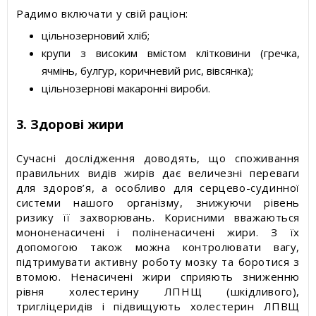
Радимо включати у свій раціон:
цільнозерновий хліб;
крупи з високим вмістом клітковини (гречка,
ячмінь, булгур, коричневий рис, вівсянка);
цільнозернові макаронні вироби.
3. Здорові жири
Сучасні дослідження доводять, що споживання
правильних видів жирів дає величезні переваги
для здоров’я, а особливо для серцево-судинної
системи нашого організму, знижуючи рівень
ризику її захворювань. Корисними вважаються
мононенасичені і поліненасичені жири. З їх
допомогою також можна контролювати вагу,
підтримувати активну роботу мозку та боротися з
втомою. Ненасичені жири сприяють зниженню
рівня холестерину ЛПНЩ (шкідливого),
тригліцеридів і підвищують холестерин ЛПВЩ