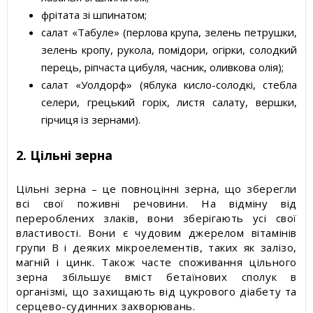
фрітата зі шпинатом;
салат «Табуле» (перлова крупа, зелень петрушки,
зелень кропу, рукола, помідори, огірки, солодкий
перець, ріпчаста цибуля, часник, оливкова олія);
салат «Уолдорф» (яблука кисло-солодкі, стебла
селери, грецький горіх, листя салату, вершки,
гірчиця із зернами).
2. Цільні зерна
Цільні зерна – це повноцінні зерна, що зберегли
всі свої поживні речовини. На відміну від
перероблених злаків, вони зберігають усі свої
властивості. Вони є чудовим джерелом вітамінів
групи В і деяких мікроелементів, таких як залізо,
магній і цинк. Також часте споживання цільного
зерна збільшує вміст бетаїнових сполук в
організмі, що захищають від цукрового діабету та
серцево-судинних захворювань.