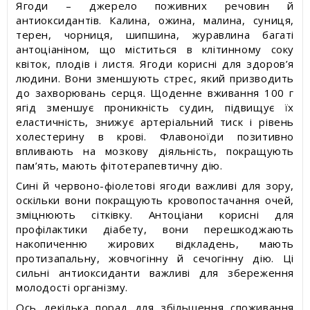
Ягоди – джерело поживних речовин й
антиоксидантів. Калина, ожина, малина, суниця,
терен, чорниця, шипшина, журавлина багаті
антоціаніном, що міститься в клітинному соку
квіток, плодів і листя. Ягоди корисні для здоров’я
людини. Вони зменшують стрес, який призводить
до захворювань серця. Щоденне вживання 100 г
ягід зменшує проникність судин, підвищує їх
еластичність, знижує артеріальний тиск і рівень
холестерину в крові. Флавоноїди позитивно
впливають на мозкову діяльність, покращують
пам’ять, мають фітотерапевтичну дію.
Сині й червоно-фіолетові ягоди важливі для зору,
оскільки вони покращують кровопостачання очей,
зміцнюють сітківку. Антоціани корисні для
профілактики діабету, вони перешкоджають
накопиченню жирових відкладень, мають
протизапальну, жовчогінну й сечогінну дію. Ці
сильні антиоксиданти важливі для збереження
молодості організму.
Ось декілька порад для збільшення споживання