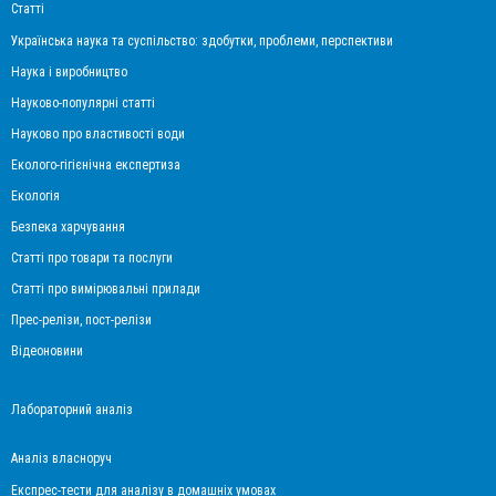
Статті
Українська наука та суспільство: здобутки, проблеми, перспективи
Наука і виробництво
Науково-популярні статті
Науково про властивості води
Еколого-гігієнічна експертиза
Екологія
Безпека харчування
Статті про товари та послуги
Статті про вимірювальні прилади
Прес-релізи, пост-релізи
Відеоновини
Лабораторний аналіз
Аналіз власноруч
Експрес-тести для аналізу в домашніх умовах