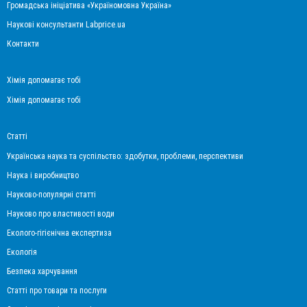
Громадська ініціатива «Україномовна Україна»
Наукові консультанти Labprice.ua
Контакти
Хімія допомагає тобі
Хімія допомагає тобі
Статті
Українська наука та суспільство: здобутки, проблеми, перспективи
Наука і виробництво
Науково-популярні статті
Науково про властивості води
Еколого-гігієнічна експертиза
Екологія
Безпека харчування
Статті про товари та послуги