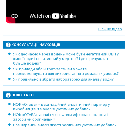
Більше відео
КОНСУЛЬТАЦІЇ НАУКОВЦІВ
Як одночасно через водень може бути негативний ОВП у
живої води і позитивний у мертвої? І де в результаті
більше водню?
Які прилади або нітрат-тести ви можете
порекомендувати для використання в домашніх умовах?
Як правильно вибрати лабораторію для аналізу води?
НОВІ СТАТТІ
НСФ «Отава» – ваш надійний аналітичний партнер у
виробництві та аналізі дієтичних добавок
НСФ «ОТАВА»: аналіз ліків. Фальсифіковані лікарські
засоби чи оригінальні?
Розширений аналіз якості рослинних дієтичних добавок