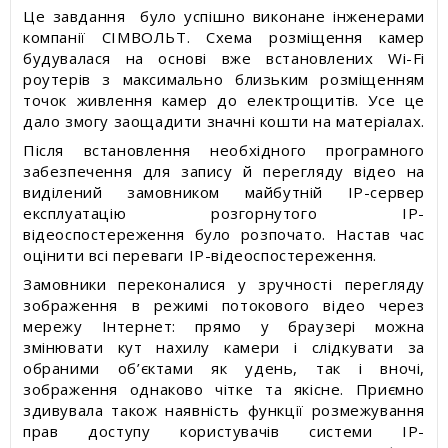
Це завдання було успішно виконане інженерами
компанії СІМВОЛЬТ. Схема розміщення камер
будувалася на основі вже встановлених Wi-Fi
роутерів з максимально близьким розміщенням
точок живлення камер до електрощитів. Усе це
дало змогу заощадити значні кошти на матеріалах.
Після встановлення необхідного програмного
забезпечення для запису й перегляду відео на
виділений замовником майбутній IP-сервер
експлуатацію розгорнутого IP-
відеоспостереження було розпочато. Настав час
оцінити всі переваги IP-відеоспостереження.
Замовники переконалися у зручності перегляду
зображення в режимі потокового відео через
мережу Інтернет: прямо у браузері можна
змінювати кут нахилу камери і слідкувати за
обраними об’єктами як удень, так і вночі,
зображення однаково чітке та якісне. Приємно
здивувала також наявність функції розмежування
прав доступу користувачів системи IP-