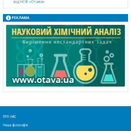
від НСФ «Отава»
РЕКЛАМА
ПРО НАС
Наша філософія