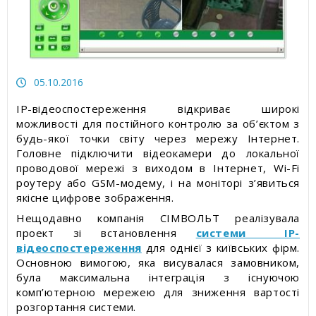
Статті про товари та послуги
Статті про вимірювальні прилади
Прес-релізи, пост-релізи
05.10.2016
IP-відеоспостереження відкриває широкі
Відеоновини
можливості для постійного контролю за об’єктом з
будь-якої точки світу через мережу Інтернет.
Головне підключити відеокамери до локальної
проводової мережі з виходом в Інтернет, Wi-Fi
роутеру або GSM-модему, і на моніторі з’явиться
якісне цифрове зображення.
Нещодавно компанія СІМВОЛЬТ реалізувала
проект зі встановлення
системи IP-
відеоспостереження
для однієї з київських фірм.
Основною вимогою, яка висувалася замовником,
була максимальна інтеграція з існуючою
комп’ютерною мережею для зниження вартості
розгортання системи.