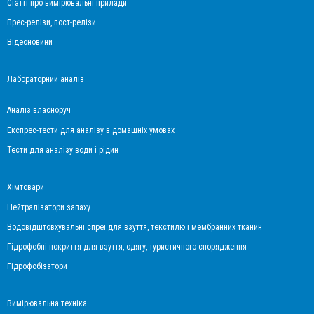
Статті про вимірювальні прилади
Прес-релізи, пост-релізи
Відеоновини
Лабораторний аналіз
Аналіз власноруч
Експрес-тести для аналізу в домашніх умовах
Тести для аналізу води і рідин
Хімтовари
Нейтралізатори запаху
Водовідштовхувальні спреї для взуття, текстилю і мембранних тканин
Гідрофобні покриття для взуття, одягу, туристичного спорядження
Гідрофобізатори
Вимірювальна техніка