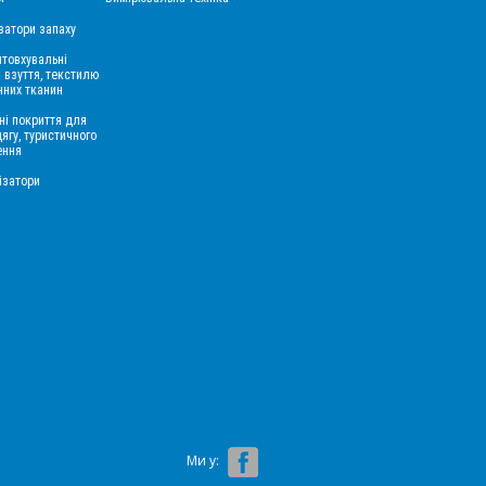
затори запаху
товхувальні
 взуття, текстилю
нних тканин
ні покриття для
дягу, туристичного
ення
ізатори
Ми у: