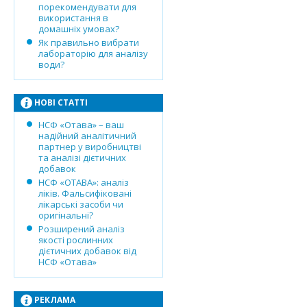
порекомендувати для
використання в
домашніх умовах?
Як правильно вибрати
лабораторію для аналізу
води?
НОВІ СТАТТІ
НСФ «Отава» – ваш
надійний аналітичний
партнер у виробництві
та аналізі дієтичних
добавок
НСФ «ОТАВА»: аналіз
ліків. Фальсифіковані
лікарські засоби чи
оригінальні?
Розширений аналіз
якості рослинних
дієтичних добавок від
НСФ «Отава»
РЕКЛАМА