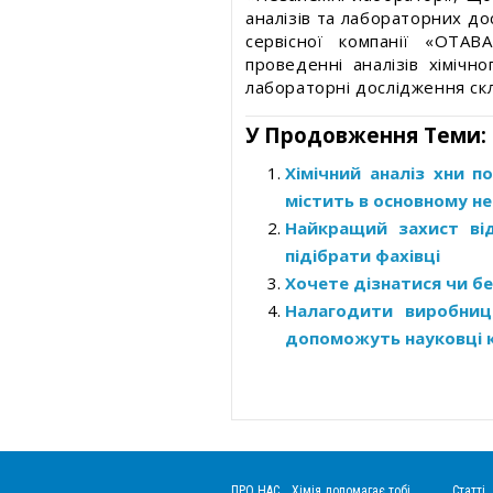
аналізів та лабораторних до
сервісної компанії «ОТА
проведенні аналізів хімічн
лабораторні дослідження скл
У Продовження Теми:
Хімічний аналіз хни 
містить в основному не
Найкращий захист ві
підібрати фахівці
Хочете дізнатися чи б
Налагодити виробницт
допоможуть науковці к
ПРО НАС
Хімія допомагає тобі
Статті