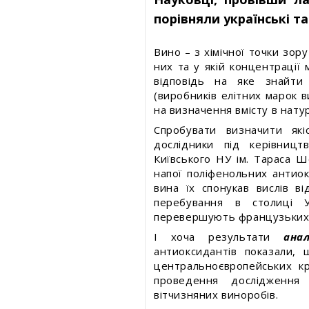
порівняли українські т
Вино – з хімічної точки зору
них та у якій концентрації 
відповідь на яке знайти
(виробників елітних марок в
на визначення вмісту в нату
Спробувати визначити які
дослідники під керівниц
Київського НУ ім. Тараса Ш
напої поліфенольних антиок
вина їх спонукав вислів в
перебування в столиці У
перевершують французьких
І хоча результати
ана
антиоксидантів показали, 
центральноєвропейських к
проведення дослідженн
вітчизняних виноробів.