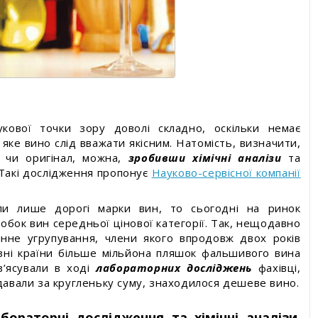
уги
укової точки зору доволі складно, оскільки немає
 яке вино слід вважати якісним. Натомість, визначити,
а чи оригінал, можна,
зробивши хімічні аналізи
та
 Такі дослідження пропонує
Науково-сервісної компанії
ли лише дорогі марки вин, то сьогодні на ринок
обок вин середньої цінової категорії. Так, нещодавно
чинне угрупування, члени якого впродовж двох років
зні країни більше мільйона пляшок фальшивого вина
з’ясували в ході
лабораторних досліджень
фахівці,
одавали за кругленьку суму, знаходилося дешеве вино.
бораторні дослідження та хімічні аналізи,