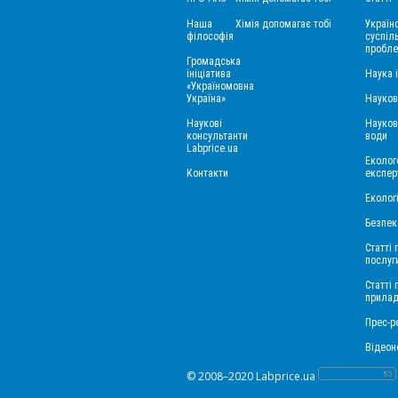
Наша
Хімія допомагає тобі
Україн
філософія
суспіль
пробле
Громадська
ініціатива
Наука 
«Україномовна
Україна»
Науков
Наукові
Науков
консультанти
води
Labprice.ua
Еколого
Контакти
експер
Еколог
Безпек
Статті 
послуг
Статті
прила
Прес-ре
Відеон
© 2008–2020 Labprice.ua