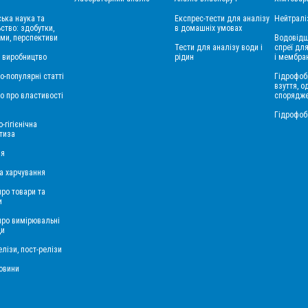
ська наука та
Експрес-тести для аналізу
Нейтралі
ство: здобутки,
в домашніх умовах
ми, перспективи
Водовідш
Тести для аналізу води і
спреї для
і виробництво
рідин
і мембра
о-популярні статті
Гідрофоб
взуття, о
о про властивості
спорядж
Гідрофоб
-гігієнічна
тиза
ія
а харчування
про товари та
и
 про вимірювальні
ди
лізи, пост-релізи
овини