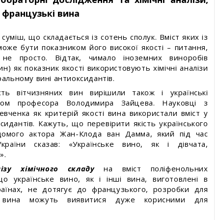
а французькі вина
 суміш, що складається із сотень сполук. Вміст яких із
може бути показником його високої якості – питання,
 не просто. Відтак, чимало іноземних виноробів
ин) як показник якості використовують хімічні аналізи
ральному вині антиоксидантів.
сть вітчизняних вин вирішили також і українські
твом професора Володимира Зайцева. Науковці з
евченка як критерій якості вина використали вміст у
сидантів. Кажуть, що перевірити якість українського
ідомого актора Жан-Клода ван Дамма, який під час
країни сказав: «Українське вино, як і дівчата,
».
лізу хімічного складу
на вміст поліфенольних
що українське вино, як і інші вина, виготовлені в
раїнах, не дотягує до французького, розробки для
я вина можуть виявитися дуже корисними для