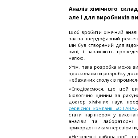
Аналіз хімічного скла
але і для виробників в
Щоб зробити хімічний аналіз
заліза твердофазний реаген
Він був створений для відо
вині, і заважають провед
напою.
Утім, така розробка може в
вдосконалити розробку дослі
небажаних сполук в промисл
«Сподіваємося, що цей ви
біологічно цінним за раху
доктор хімічних наук, пр
сервісної компанії «ОТАВА»
стати партнером у виконанн
аналізи та лабораторні
прикордонникам перевірити,
«Незалежні лабораторії, що