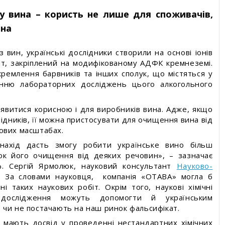
ду вина – користь не лише для споживачів,
ина
 вин, українські дослідники створили на основі іонів
т, закріплений на модифікованому АДФК кремнеземі.
кремлення барвників та інших сполук, що містяться у
енню лабораторних досліджень цього алкогольного
иявитися корисною і для виробників вина. Адже, якщо
дників, її можна пристосувати для очищення вина від
ових масштабах.
нахід дасть змогу робити українське вино більш
нок його очищення від деяких речовин», – зазначає
оф. Сергій Ярмолюк, науковий консультант
Науково-
. За словами науковця, компанія «ОТАВА» могла б
і таких наукових робіт. Окрім того, наукові хімічні
 дослідження можуть допомогти й українським
 чи не постачають на наш ринок фальсифікат.
 мають досвід у проведенні нестандартних хімічних