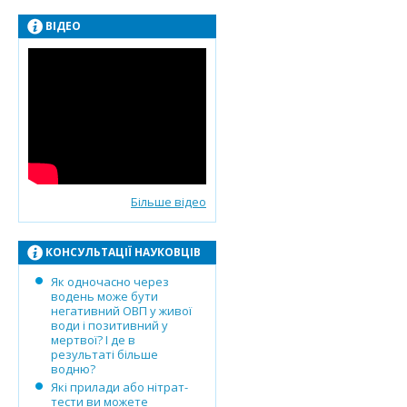
ВІДЕО
Більше відео
КОНСУЛЬТАЦІЇ НАУКОВЦІВ
Як одночасно через
водень може бути
негативний ОВП у живої
води і позитивний у
мертвої? І де в
результаті більше
водню?
Які прилади або нітрат-
тести ви можете