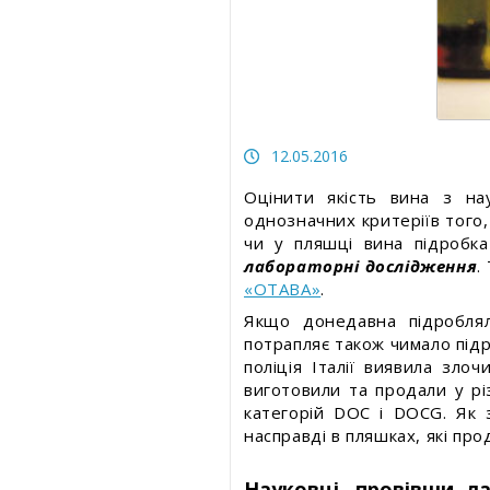
Безпека харчування
Статті про товари та послуги
Статті про товари та посл
Статті про вимірювальні прилади
Статті про вимірювальні
прилади
Прес-релізи, пост-релізи
Прес-релізи, пост-релізи
12.05.2016
Відеоновини
Відеоновини
Оцінити якість вина з на
однозначних критеріїв того,
чи у пляшці вина підробк
лабораторні дослідження
.
«ОТАВА»
.
Якщо донедавна підробля
потрапляє також чимало підр
поліція Італії виявила зло
виготовили та продали у рі
категорій DOC і DOCG. Як 
насправді в пляшках, які пр
Науковці, провівши ла