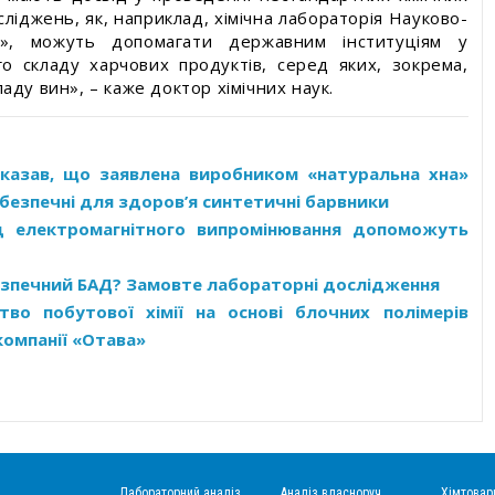
сліджень, як, наприклад, хімічна лабораторія Науково-
ВА», можуть допомагати державним інституціям у
ого складу харчових продуктів, серед яких, зокрема,
аду вин», – каже доктор хімічних наук.
показав, що заявлена виробником «натуральна хна»
безпечні для здоров’я синтетичні барвники
д електромагнітного випромінювання допоможуть
езпечний БАД? Замовте лабораторні дослідження
во побутової хімії на основі блочних полімерів
омпанії «Отава»
Лабораторний аналіз
Аналіз власноруч
Хімтовар