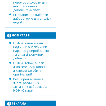
порекомендувати для
використання в
домашніх умовах?
Як правильно вибрати
лабораторію для аналізу
води?
НОВІ СТАТТІ
НСФ «Отава» – ваш
надійний аналітичний
партнер у виробництві
та аналізі дієтичних
добавок
НСФ «ОТАВА»: аналіз
ліків. Фальсифіковані
лікарські засоби чи
оригінальні?
Розширений аналіз
якості рослинних
дієтичних добавок від
НСФ «Отава»
РЕКЛАМА