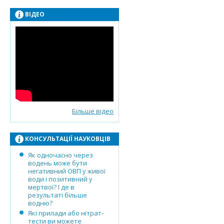
ВІДЕО
Більше відео
КОНСУЛЬТАЦІЇ НАУКОВЦІВ
Як одночасно через
водень може бути
негативний ОВП у живої
води і позитивний у
мертвої? І де в
результаті більше
водню?
Які прилади або нітрат-
тести ви можете