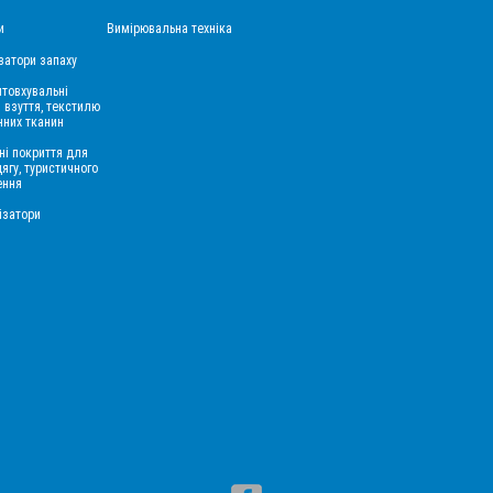
и
Вимірювальна техніка
затори запаху
товхувальні
 взуття, текстилю
нних тканин
ні покриття для
дягу, туристичного
ення
ізатори