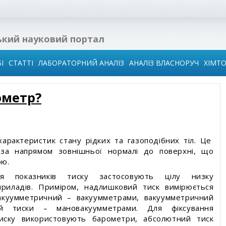
ький науковий портал
І
СТАТТІ
ЛАБОРАТОРНИЙ АНАЛІЗ
АНАЛІЗ ВЛАСНОРУЧ
ХІМТ
ометр?
 в
ї
ідин
арактеристик стану рідких та газоподібних тіл. Це
є за напрямом зовнішньої нормалі до поверхні, що
ою.
го
води
я показників тиску застосовують цілу низку
приладів. Приміром, надлишковий тиск вимірюється
иза
акуумметричний – вакуумметрами, вакуумметричний
й тиски – мановакуумметрами. Для фіксування
иску використовують барометри, абсолютний тиск