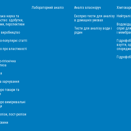
Лабораторний аналіз
Аналіз власноруч
Хімтовар
ська наука та
Експрес-тести для аналізу
Нейтралі
ство: здобутки,
в домашніх умовах
ми, перспективи
Водовідш
Тести для аналізу води і
спреї для
і виробництво
рідин
і мембра
о-популярні статті
Гідрофоб
взуття, о
о про властивості
спорядж
Гідрофоб
-гігієнічна
тиза
ія
а харчування
про товари та
и
 про вимірювальні
ди
лізи, пост-релізи
овини