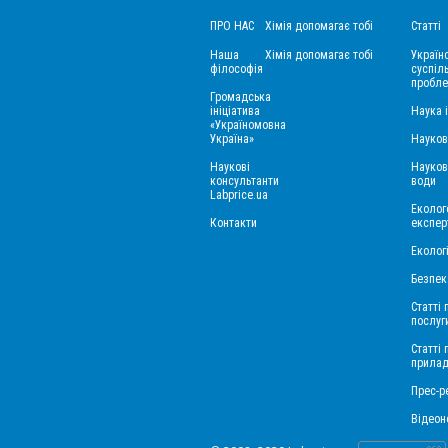
ПРО НАС
Хімія допомагає тобі
Статті
Наша
Хімія допомагає тобі
Україн
філософія
суспіль
пробле
Громадська
ініціатива
Наука 
«Україномовна
Україна»
Науков
Наукові
Науков
консультанти
води
Labprice.ua
Еколого
Контакти
експер
Еколог
Безпек
Статті 
послуг
Статті
прила
Прес-ре
Відеон