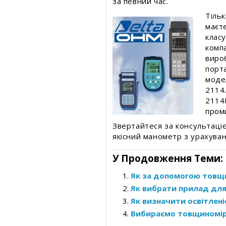
за певний час.
Тіль
маєт
клас
комп
виро
порт
моде
2114
2114
пром
Звертайтеся за консультаці
якісний манометр з урахуван
У Продовження Теми:
Як за допомогою товщи
Як вибрати прилад для
Як визначити освітлен
Вибираємо товщиномір