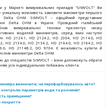
ки у Маркеті вимірювальних приладів “SIMVOLT” Ви
е унікальну можливість замовити манометри першого
у Delta OHM. SIMVOLT – офіційний представник
анії Delta OHM в Україні. Провідний італійський
бник вимірювальної техніки презентує низку
ативних моделей манометрів, серед яких наступні
лі: HD 2124.1, HD 2124.2, HD 2304, HD 2114.0, HD
.2, HD 2134.0, HD 2134.2, HD 2164.0, HD 2164.2, HD
B.0, HD 2114B.2, DO 9704. Є можливість купити й
ислові манометри Delta OHM.
єю до спеціалістів SIMVOLT – вони допоможуть обрати
ням усіх індивідуальних побажань клієнта.
номіра визначити, чи перефарбовувалось авто?
 контролю параметрів води та розчинів?
ість приміщення?
 покриття