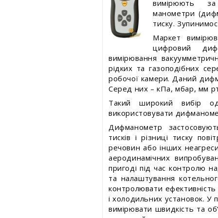
Безпека харчування
вимірюють за
Статті про товари та послуги
манометри (дифм
Статті про товари та посл
тиску. Зупинимо
Статті про вимірювальні прилади
Статті про вимірювальні
Маркет вимірюв
прилади
цифровий диф
Прес-релізи, пост-релізи
вимірювання вакуумметричн
Прес-релізи, пост-релізи
рідких та газоподібних се
робочої камери. Даний дифм
Відеоновини
Відеоновини
Серед них – кПа, мбар, мм рт. 
Такий широкий вибір од
використовувати дифманомет
Дифманометр застосовуют
тисків і різниці тиску пов
речовин або інших неагреси
аеродинамічних випробува
пригоді під час контролю н
та налаштування котельно
контролювати ефективність 
і холодильних установок. У
вимірювати швидкість та об