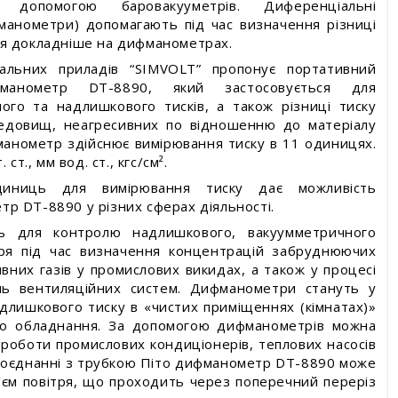
 допомогою баровакууметрів. Диференціальні
анометри) допомагають під час визначення різниці
уги
ся докладніше на дифманометрах.
альних приладів “SIMVOLT” пропонує портативний
манометр DT-8890, який застосовується для
ого та надлишкового тисків, a також різниці тиску
редовищ, неагресивних по відношенню до матеріалу
анометр здійснює вимірювання тиску в 11 одиницях.
ст., мм вод. ст., кгс/см².
иниць для вимірювання тиску дає можливість
р DT-8890 у різних сферах діяльності.
ь для контролю надлишкового, вакуумметричного
ітря під час визначення концентрацій забруднюючих
вних газів у промислових викидах, а також у процесі
нь вентиляційних систем. Дифманометри стануть у
адлишкового тиску в «чистих приміщеннях (кімнатах)»
го обладнання. За допомогою дифманометрів можна
роботи промислових кондиціонерів, теплових насосів
 поєднанні з трубкою Піто дифманометр DT-8890 може
’єм повітря, що проходить через поперечний переріз