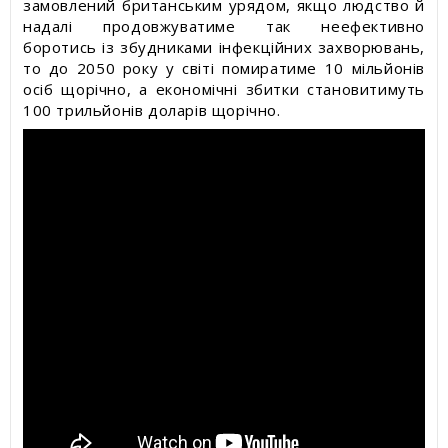
замовлений британським урядом, якщо людство й
надалі продовжуватиме так неефективно
боротись із збудниками інфекційних захворювань,
то до 2050 року у світі помиратиме 10 мільйонів
осіб щорічно, а економічні збитки становитимуть
100 трильйонів доларів щорічно.