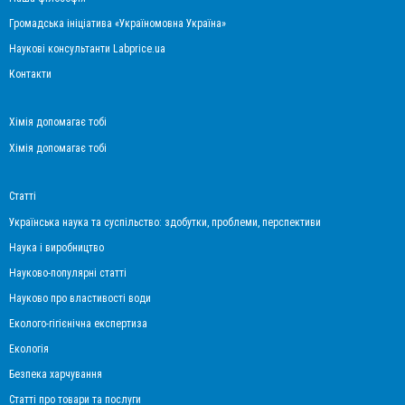
Громадська ініціатива «Україномовна Україна»
Наукові консультанти Labprice.ua
Контакти
Хімія допомагає тобі
Хімія допомагає тобі
Статті
Українська наука та суспільство: здобутки, проблеми, перспективи
Наука і виробництво
Науково-популярні статті
Науково про властивості води
Еколого-гігієнічна експертиза
Екологія
Безпека харчування
Статті про товари та послуги