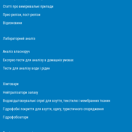
Статті про вимірювальні прилади
Прес-релізи, пост-релізи
Відеоновини
Лабораторний аналіз
Аналіз власноруч
Експрес-тести для аналізу в домашніх умовах
Тести для аналізу води і рідин
Хімтовари
Нейтралізатори запаху
Водовідштовхувальні спреї для взуття, текстилю і мембранних тканин
Гідрофобні покриття для взуття, одягу, туристичного спорядження
Гідрофобізатори