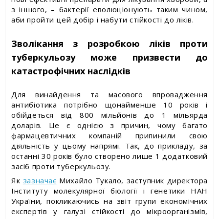
з іншого, – бактерії еволюціонують таким чином,
аби пройти цей добір і набути стійкості до ліків.
Зволікання з розробкою ліків проти
туберкульозу може призвести до
катастрофічних наслідків
Для винайдення та масового впровадження
антибіотика потрібно щонайменше 10 років і
обійдеться від 800 мільйонів до 1 мільярда
доларів. Це є однією з причин, чому багато
фармацевтичних компаній припинили свою
діяльність у цьому напрямі. Так, до прикладу, за
останні 30 років було створено лише 1 додатковий
засіб проти туберкульозу.
Як
зазначає
Михайло Тукало, заступник директора
Інституту молекулярної біології і генетики НАН
України, покликаючись на звіт групи економічних
експертів у галузі стійкості до мікроорганізмів,