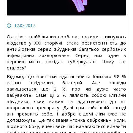
Статті про товари та послуги
Статті про вимірювальні прилади
12.03.2017
Прес-релізи, пост-релізи
Однією з найбільших проблем, з якими стикнулось
людство у ХХІ сторіччі, стала резистентність до
Відеоновини
антибіотиків серед збудників багатьох серйозних
інфекційних захворювань. Серед них одне з
перших місць посідає туберкульоз. Чому так
сталося?
Відомо, що нові ліки здатні вбити близько 98 %
клітин шкідливих бактерій. Але завжди
залишається ще 2 %, про які дуже часто
забувають. Саме ці 2 % являють собою клітини
збудника, який вижив та адаптувався до дії
лікарського препарату. Далі при найліпшій нагоді
він проявить себе, і добре відомі ліки вже не
допоможуть. Це так звана «гонка озброєнь», коли,
з одного боку, вчені весь час намагаються винайти
нові ефективні препарати для лікування хвороби, а