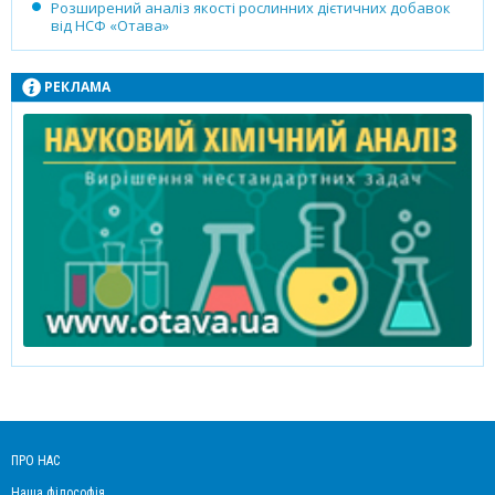
Розширений аналіз якості рослинних дієтичних добавок
від НСФ «Отава»
РЕКЛАМА
ПРО НАС
Наша філософія