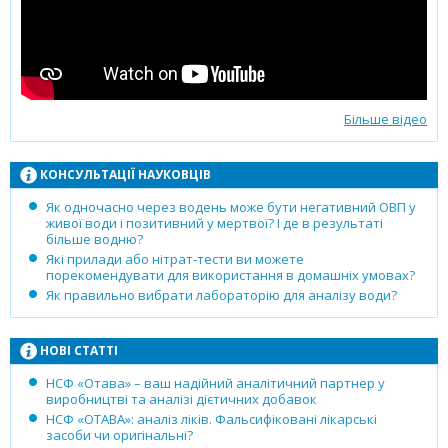
Більше відео
КОНСУЛЬТАЦІЇ НАУКОВЦІВ
Як одночасно через водень може бути негативний ОВП у
живої води і позитивний у мертвої? І де в результаті
більше водню?
Які прилади або нітрат-тести ви можете
порекомендувати для використання в домашніх умовах?
Як правильно вибрати лабораторію для аналізу води?
НОВІ СТАТТІ
НСФ «Отава» – ваш надійний аналітичний партнер у
виробництві та аналізі дієтичних добавок
НСФ «ОТАВА»: аналіз ліків. Фальсифіковані лікарські
засоби чи оригінальні?