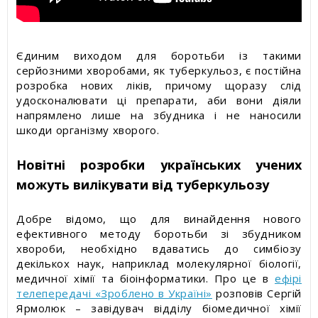
Єдиним виходом для боротьби із такими
серйозними хворобами, як туберкульоз, є постійна
розробка нових ліків, причому щоразу слід
удосконалювати ці препарати, аби вони діяли
напрямлено лише на збудника і не наносили
шкоди організму хворого.
Новітні розробки українських учених
можуть вилікувати від туберкульозу
Добре відомо, що для винайдення нового
ефективного методу боротьби зі збудником
хвороби, необхідно вдаватись до симбіозу
декількох наук, наприклад молекулярної біології,
медичної хімії та біоінформатики. Про це в
ефірі
телепередачі «Зроблено в Україні»
розповів Сергій
Ярмолюк – завідувач відділу біомедичної хімії