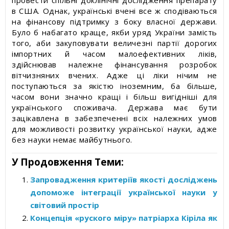
провести спільні доклінічні дослідження препарату
в США. Однак, українські вчені все ж сподіваються
на фінансову підтримку з боку власної держави.
Було б набагато краще, якби уряд України замість
того, аби закуповувати величезні партії дорогих
імпортних й часом малоефективних ліків,
здійснював належне фінансування розробок
вітчизняних вчених. Адже ці ліки нічим не
поступаються за якістю іноземним, ба більше,
часом вони значно кращі і більш вигідніші для
українського споживача. Держава має бути
зацікавлена в забезпеченні всіх належних умов
для можливості розвитку української науки, адже
без науки немає майбутнього.
У Продовження Теми:
Запровадження критеріїв якості досліджень
допоможе інтеграції української науки у
світовий простір
Концепція «руского міру» патріарха Кіріла як