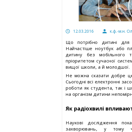
Безпека харчування
Статті про товари та послуги
Статті про товари та посл
Статті про вимірювальні прилади
Статті про вимірювальні
прилади
12.03.2016
к.ф.-м.н. 
Прес-релізи, пост-релізи
Прес-релізи, пост-релізи
Що потрібно дитині для 
Відеоновини
Найчастіше ноутбук або п
Відеоновини
дитину без мобільного т
пріоритетом сучасної систем
вищої школи, а й молодшої.
Не можна сказати добре це 
Сьогодні всі електронні зас
роботи як студента, так і 
на організм дитини непомірн
Як радіохвилі впливают
Наукові дослідження пок
захворювань, у тому ч