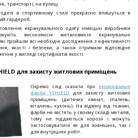
і, транспорті, на вулиці.
моделі в спортивному стилі прекрасно впишуться в
ий гардероб.
товлення екранувального одягу німецькі виробники
товують високоякісні металовмісні екранувальні
які пройшли всі необхідні дослідження з ефективності
ння, якості і безпеки, а також отримали відповідне
ення у вигляді сертифікатів якості.
HIELD для захисту житлових приміщень
Окремо слід сказати про
екранувальні
фарби YSHIELD
для захисту житлових
приміщень (дитячих кімнат, спалень,
віталень, кухонь). На відміну від тканин,
фарби не містять у своєму складі металів,
тому не піддаються корозії і можуть
застосовуватися як для зовнішніх, так і
для внутрішніх робіт.