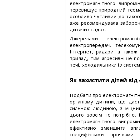
електромагнітного випром
перевищує природний геома
особливо чутливий до таког
вже рекомендувала заборони
дитячих садах.
Джерелами електромагні
електропередач, телекомун
Інтернет, радари, а також
прилад, тим агресивніше по
печі, холодильники із систе
Як захистити дітей ві
Подбати про електромагнітн
організму дитини, що дас
сильною людиною, з міцним 
цього зовсім не потрібно. 
електромагнітного випром
ефективно зменшити впли
специфічними проявами.