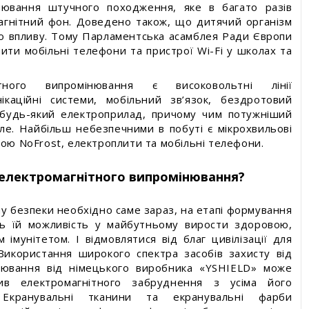
інювання штучного походження, яке в багато разів
гнітний фон. Доведено також, що дитячий організм
о впливу. Тому Парламентська асамблея Ради Європи
ти мобільні телефони та пристрої Wi-Fi у школах та
тного випромінювання є високовольтні лінії
ікаційні системи, мобільний зв’язок, бездротовий
 будь-який електроприлад, причому чим потужніший
ле. Найбільш небезпечними в побуті є мікрохвильові
мою NoFrost, електроплити та мобільні телефони.
д електромагнітного випромінювання?
у безпеки необхідно саме зараз, на етапі формування
ть їй можливість у майбутньому вирости здоровою,
імунітетом. І відмовлятися від благ цивілізації для
Використання широкого спектра засобів захисту від
інювання від німецького виробника «YSHIELD» може
в електромагнітного забруднення з усіма його
 Екранувальні тканини та екранувальні фарби