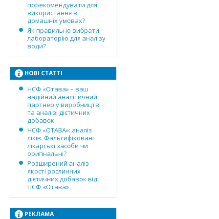
порекомендувати для
використання в
домашніх умовах?
Як правильно вибрати
лабораторію для аналізу
води?
НОВІ СТАТТІ
НСФ «Отава» – ваш
надійний аналітичний
партнер у виробництві
та аналізі дієтичних
добавок
НСФ «ОТАВА»: аналіз
ліків. Фальсифіковані
лікарські засоби чи
оригінальні?
Розширений аналіз
якості рослинних
дієтичних добавок від
НСФ «Отава»
РЕКЛАМА