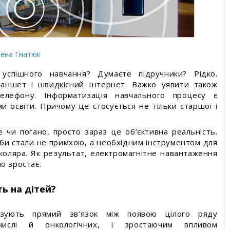
уги
Олена Гнатюк
успішного навчання? Думаєте підручники? Рідко.
ланшет і швидкісний Інтернет. Важко уявити також
елефону. Інформатизація навчального процесу є
и освіти. Причому це стосується не тільки старшої і
чи погано, просто зараз це об’єктивна реальність.
оби стали не примхою, а необхідним інструментом для
школяра. Як результат, електромагнітне навантаження
о зростає.
ь на дітей?
азують прямий зв’язок між появою цілого ряду
ислі й онкологічних, і зростаючим впливом