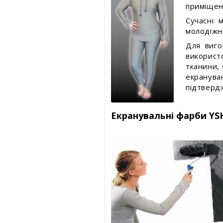
приміщенн
Сучасні 
молодіжн
Для виго
викорис
тканини, 
екранува
підтвердж
Екранувальні фарби YS