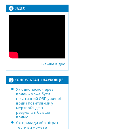
ВІДЕО
Більше відео
КОНСУЛЬТАЦІЇ НАУКОВЦІВ
Як одночасно через
водень може бути
негативний ОВП у живої
води і позитивний у
мертвої? І де в
результаті більше
водню?
Які прилади або нітрат-
тести ви можете