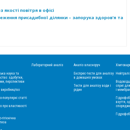
 якості повітря в офісі
теження присадибної ділянки – запорука здоров’я та
Лабораторний аналіз
Аналіз власноруч
Хімтовар
ська наука та
Експрес-тести для аналізу
Нейтралі
ство: здобутки,
в домашніх умовах
ми, перспективи
Водовідш
Тести для аналізу води і
спреї для
і виробництво
рідин
і мембра
о-популярні статті
Гідрофоб
взуття, о
о про властивості
спорядж
Гідрофоб
-гігієнічна
тиза