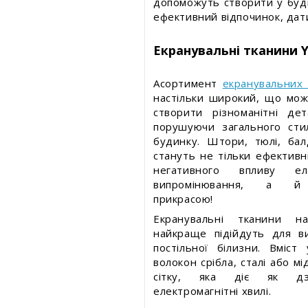
допоможуть створити у будь
ефективний відпочинок, дати
Екранувальні тканини 
Асортимент
екранувальних
настільки широкий, що мо
створити різноманітні де
порушуючи загального сти
будинку. Штори, тюлі, бал
стануть не тільки ефективн
негативного впливу еле
випромінювання, а й
прикрасою!
Екранувальні тканини н
найкраще підійдуть для в
постільної білизни. Вміст
волокон срібла, сталі або мі
сітку, яка діє як дзе
електромагнітні хвилі.