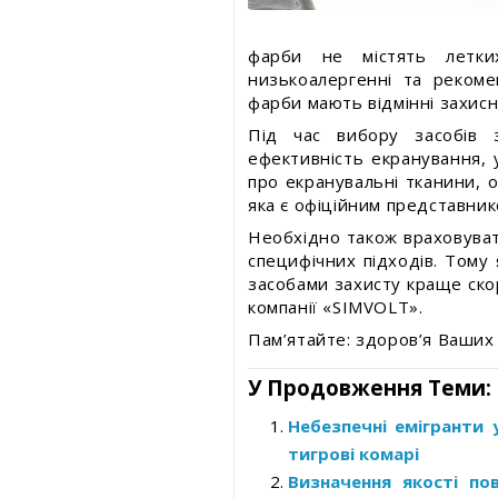
фарби не містять летки
низькоалергенні та рекоме
фарби мають відмінні захис
Під час вибору засобів 
ефективність екранування, 
про екранувальні тканини, 
яка є офіційним представнико
Необхідно також враховувати
специфічних підходів. Тому
засобами захисту краще ско
компанії «SIMVOLT».
Пам’ятайте: здоров’я Ваших 
У Продовження Теми:
Небезпечні емігранти 
тигрові комарі
Визначення якості по