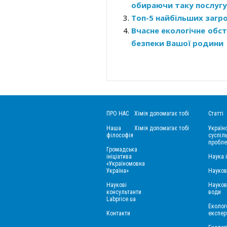
обираючи таку послугу
Топ-5 найбільших загроз
Вчасне екологічне обс
безпеки Вашої родини
ПРО НАС
Хімія допомагає тобі
Статті
Наша
Хімія допомагає тобі
Україн
філософія
суспіль
пробле
Громадська
ініціатива
Наука 
«Україномовна
Україна»
Науков
Наукові
Науков
консультанти
води
Labprice.ua
Еколого
Контакти
експер