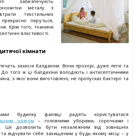
огії забезпечують
мононитки металу з
трати текстильних
 прекрасно перуться,
ня. Крім того, тканини
септичні властивості.
дитячої кімнати
чать захисні балдахіни. Вони прозорі, дуже легкі та
 До того ж ці балдахіни володіють і антисептичними
ина, з якої вони виготовлені, не пропускає бактерії та
ами будинку фахівці радять користуватися
льним одягом
– головними уборами, сорочками і
ми. Це дозволить бути незалежним від зовнішніх
 та відчувати себе захищеним у будь-якому місці – у