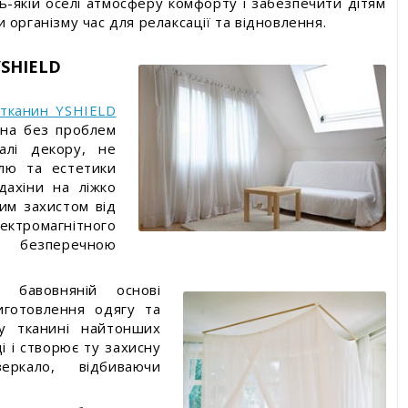
-якій оселі атмосферу комфорту і забезпечити дітям
 організму час для релаксації та відновлення.
YSHIELD
 тканин YSHIELD
жна без проблем
талі декору, не
лю та естетики
дахіни на ліжко
им захистом від
ктромагнітного
 безперечною
а бавовняній основі
иготовлення одягу та
 у тканині найтонших
ді і створює ту захисну
ркало, відбиваючи