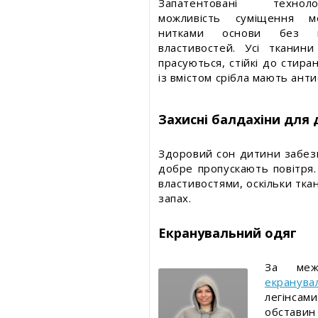
Запатентовані технол
можливість суміщення 
нитками основи без в
властивостей. Усі тканини
прасуються, стійкі до стиран
із вмістом срібла мають анти
Захисні балдахіни для 
Здоровий сон дитини забезпе
добре пропускають повітря.
властивостями, оскільки ткан
запах.
Екранувальний одяг
За меж
екранува
легінса
обставин