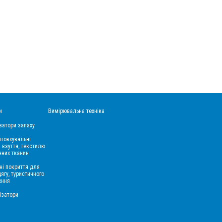
и
Вимірювальна техніка
затори запаху
товхувальні
 взуття, текстилю
нних тканин
ні покриття для
дягу, туристичного
ення
ізатори