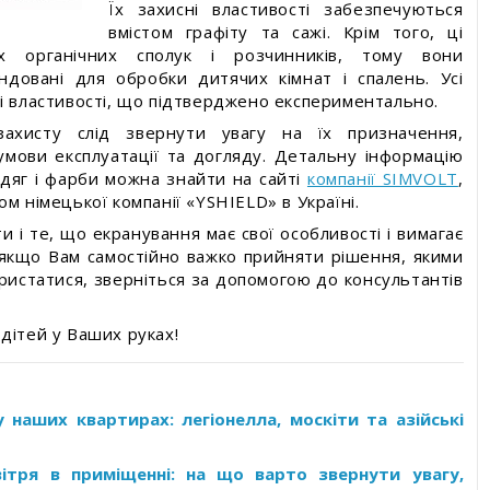
Їх захисні властивості забезпечуються
вмістом графіту та сажі. Крім того, ці
х органічних сполук і розчинників, тому вони
ндовані для обробки дитячих кімнат і спалень. Усі
ні властивості, що підтверджено експериментально.
захисту слід звернути увагу на їх призначення,
умови експлуатації та догляду. Детальну інформацію
одяг і фарби можна знайти на сайті
компанії SIMVOLT
,
м німецької компанії «YSHIELD» в Україні.
 і те, що екранування має свої особливості і вимагає
 якщо Вам самостійно важко прийняти рішення, якими
ристатися, зверніться за допомогою до консультантів
дітей у Ваших руках!
у наших квартирах: легіонелла, москіти та азійські
вітря в приміщенні: на що варто звернути увагу,