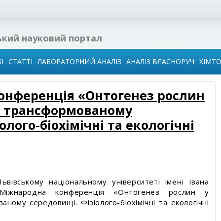
ький науковий портал
І
СТАТТІ
ЛАБОРАТОРНИЙ АНАЛІЗ
АНАЛІЗ ВЛАСНОРУЧ
ХІМТ
онференція «Онтогенез рослин
 в
а трансформованому
ї
олого-біохімічні та екологічні
ідин
го
води
вівському національному університеті імені Івана
иза
Міжнародна конференція «Онтогенез рослин у
ному середовищі. Фізіолого-біохімічні та екологічні