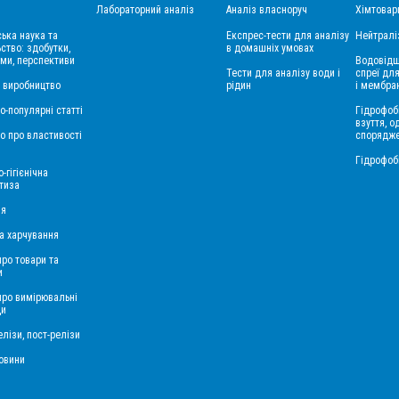
Лабораторний аналіз
Аналіз власноруч
Хімтовар
ська наука та
Експрес-тести для аналізу
Нейтралі
ство: здобутки,
в домашніх умовах
ми, перспективи
Водовідш
Тести для аналізу води і
спреї для
і виробництво
рідин
і мембра
о-популярні статті
Гідрофоб
взуття, о
о про властивості
спорядж
Гідрофоб
-гігієнічна
тиза
ія
а харчування
про товари та
и
 про вимірювальні
ди
лізи, пост-релізи
овини