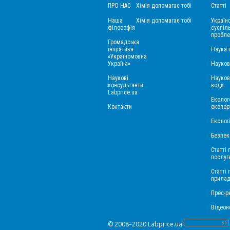
ПРО НАС
Хімія допомагає тобі
Статті
Наша
Хімія допомагає тобі
Україн
філософія
суспіль
пробле
Громадська
ініціатива
Наука 
«Україномовна
Україна»
Науков
Наукові
Науков
консультанти
води
Labprice.ua
Еколого
Контакти
експер
Еколог
Безпек
Статті 
послуг
Статті
прила
Прес-ре
Відеон
© 2008–2020 Labprice.ua