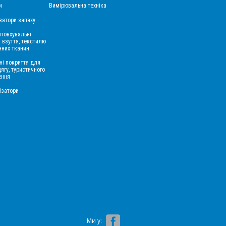
и
Вимірювальна техніка
затори запаху
товхувальні
 взуття, текстилю
нних тканин
ні покриття для
дягу, туристичного
ення
ізатори
Ми у: