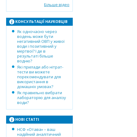
Більше відео
КОНСУЛЬТАЦІЇ НАУКОВЦІВ
Як одночасно через
водень може бути
негативний ОВП у живої
води і позитивний у
мертвої? І де в
результаті більше
водню?
Які прилади або нітрат-
тести ви можете
порекомендувати для
використання в
домашніх умовах?
Як правильно вибрати
лабораторію для аналізу
води?
НОВІ СТАТТІ
НСФ «Отава» – ваш
надійний аналітичний