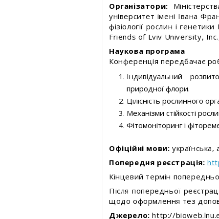
Безпека харчування
Статті про товари та послуги
Організатори:
Міністерств
університет імені Івана Фран
Статті про товари та посл
фізіології рослин і генетики
Статті про вимірювальні прилади
Статті про вимірювальні
Friends of Lviv University, Inc.
прилади
Наукова програма
Прес-релізи, пост-релізи
Конференція передбачає роб
Прес-релізи, пост-релізи
Індивідуальний розвит
Відеоновини
Відеоновини
природної флори.
Цілісність рослинного орг
Механізми стійкості росли
Фітомоніторинг і фіторе
Офіційні мови:
українська, 
Попередня реєстрація:
ht
Кінцевий термін попередньої
Після попередньої реєстрац
щодо оформлення тез допові
Джерело:
http://bioweb.lnu