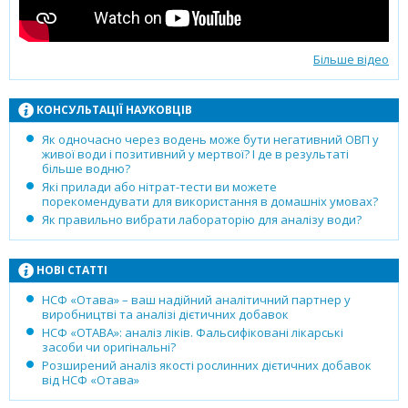
Більше відео
КОНСУЛЬТАЦІЇ НАУКОВЦІВ
Як одночасно через водень може бути негативний ОВП у
живої води і позитивний у мертвої? І де в результаті
більше водню?
Які прилади або нітрат-тести ви можете
порекомендувати для використання в домашніх умовах?
Як правильно вибрати лабораторію для аналізу води?
НОВІ СТАТТІ
НСФ «Отава» – ваш надійний аналітичний партнер у
виробництві та аналізі дієтичних добавок
НСФ «ОТАВА»: аналіз ліків. Фальсифіковані лікарські
засоби чи оригінальні?
Розширений аналіз якості рослинних дієтичних добавок
від НСФ «Отава»