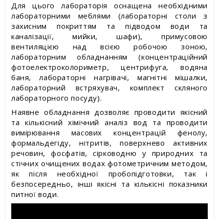
Статті про товари та послуги
Для цього лабораторія оснащена необхідними
лабораторними меблями (лабораторні столи з
захисним покриттям та підводом води та
Статті про вимірювальні прилади
каналізації, мийки, шафи), примусовою
вентиляцією над всією робочою зоною,
Прес-релізи, пост-релізи
лабораторним обладнанням (концентраційний
фотоелектроколориметр, центрифуга, водяна
баня, лабораторні нагрівачі, магнітні мішалки,
Відеоновини
лабораторний встряхувач, комплект скляного
лабораторного посуду).
Наявне обладнання дозволяє проводити якісний
та кількісний хімічний аналіз вод та проводити
вимірювання масових концентрацій фенолу,
формальдегіду, нітритів, поверхнево активних
речовин, фосфатів, сірководню у природних та
стічних очищених водах фотометричним методом,
як після необхідної пробопідготовки, так і
безпосередньо, інші якісні та кількісні показники
питної води.