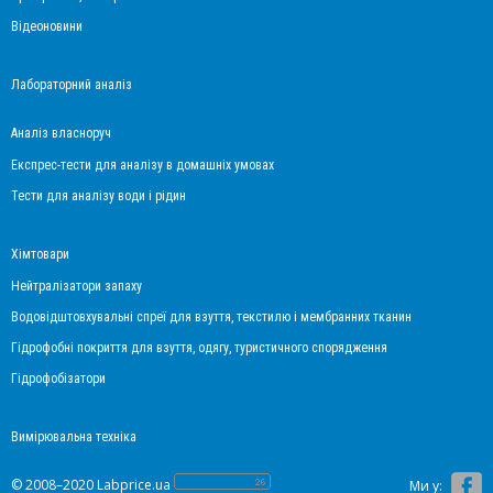
Відеоновини
Лабораторний аналіз
Аналіз власноруч
Експрес-тести для аналізу в домашніх умовах
Тести для аналізу води і рідин
Хімтовари
Нейтралізатори запаху
Водовідштовхувальні спреї для взуття, текстилю і мембранних тканин
Гідрофобні покриття для взуття, одягу, туристичного спорядження
Гідрофобізатори
Вимірювальна техніка
© 2008–2020 Labprice.ua
Ми у: