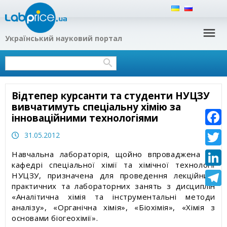
Український науковий портал
Наша філософія
Хімія допомагає тобі
Українська наука та суспільство: здобутки,
Експрес-тести для аналізу в домашніх умовах
Нейтралізатори запаху
проблеми, перспективи
Громадська ініціатива «Україномовна
Тести для аналізу води і рідин
Водовідштовхувальні спреї для взуття,
Україна»
Наука і виробництво
текстилю і мембранних тканин
Відтепер курсанти та студенти НУЦЗУ
Наукові консультанти Labprice.ua
Науково-популярні статті
Гідрофобні покриття для взуття, одягу,
вивчатимуть спеціальну хімію за
туристичного спорядження
інноваційними технологіями
Контакти
Науково про властивості води
Faceb
31.05.2012
Гідрофобізатори
Twitte
Еколого-гігієнічна експертиза
Навчальна лабораторія, щойно впроваджена на
кафедрі спеціальної хімії та хімічної технології
Linked
НУЦЗУ, призначена для проведення лекційних,
Екологія
практичних та лабораторних занять з дисциплін
Teleg
«Аналітична хімія та інструментальні методи
Безпека харчування
аналізу», «Органічна хімія», «Біохімія», «Хімія з
основами біогеохімії».