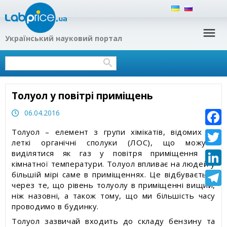
Український науковий портал
Наша філософія
Хімія допомагає тобі
Українська наука та суспільство: здобутки,
Експрес-тести для аналізу в домашніх умовах
Нейтралізатори запаху
проблеми, перспективи
Громадська ініціатива «Україномовна
Тести для аналізу води і рідин
Водовідштовхувальні спреї для взуття,
Україна»
Наука і виробництво
текстилю і мембранних тканин
Толуол у повітрі приміщень
Наукові консультанти Labprice.ua
Науково-популярні статті
Гідрофобні покриття для взуття, одягу,
06.04.2016
туристичного спорядження
Контакти
Науково про властивості води
Толуол – елемент з групи хімікатів, відомих як
Faceb
Гідрофобізатори
леткі органічні сполуки (ЛОС), що можуть
виділятися як газ у повітря приміщення за
Twitte
Еколого-гігієнічна експертиза
кімнатної температури. Толуол впливає на людей у
Linked
більшій мірі саме в приміщеннях. Це відбувається
Екологія
через те, що рівень толуолу в приміщенні вищий,
Teleg
ніж назовні, а також тому, що ми більшість часу
Безпека харчування
проводимо в будинку.
Толуол зазвичай входить до складу бензину та