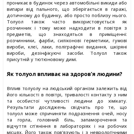
Статті про товари та послуги
проникає в будинок через автомобільні викиди або
випари від пального, що зберігається в гаражі,
дотичному до будинку, або просто поблизу нього.
Статті про вимірювальні прилади
Толуол також часто використовується як
розчинник і тому може надходити в повітря з
Прес-релізи, пост-релізи
предметів, що знаходяться в приміщенні:
розчинники, фарби, силіконові герметики, гумові
вироби, клеї, лаки, поліграфічні видання, шкіряні
Відеоновини
вироби, дезінфікуючі засоби. Толуол також
присутній у тютюновому димі.
Як толуол впливає на здоров’я людини?
Вплив толуолу на людський організм залежить від
його кількості в повітрі, тривалості контакту з ним
та особистої чутливості людини до хімікату.
Результати досліджень свідчать про те, що
толуол може спричиняти подразнення очей, носу
та горла, головний біль, запаморочення та
відчуття сп’яніння в лабораторіях і на робочих
місцях. Його також пов’язують і з неврологічними