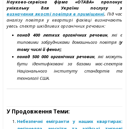
Науково-сервісна фірма «ОТАВА» пропонує
унікальну для України послугу з
визначення якості повітря в приміщенні
.
Під час
аналізу повітря у квартирі фахівці визначають
увесь спектр шкідливих органічних речовин:
понад 400 летких органічних речовин
, які є
типовими забрудниками домашнього повітря (
у
тому числі й фенол
);
понад 500 000 органічних речовин
, які можуть
бути ідентифіковані за базами мас-спектрів
Національного інституту стандартів та
технології США.
У Продовження Теми:
Небезпечні емігранти у наших квартирах:
легіонелла, москіти та азійські тигрові