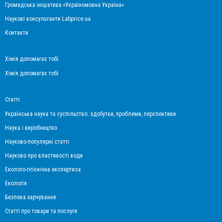
Громадська ініціатива «Україномовна Україна»
Наукові консультанти Labprice.ua
Контакти
Хімія допомагає тобі
Хімія допомагає тобі
Статті
Українська наука та суспільство: здобутки, проблеми, перспективи
Наука і виробництво
Науково-популярні статті
Науково про властивості води
Еколого-гігієнічна експертиза
Екологія
Безпека харчування
Статті про товари та послуги