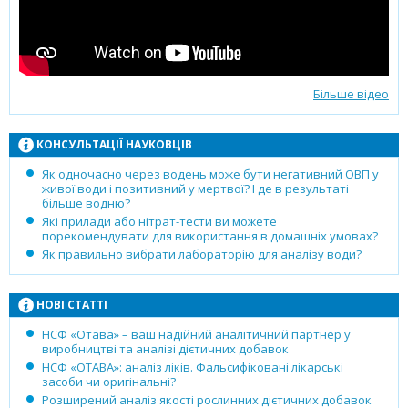
Більше відео
КОНСУЛЬТАЦІЇ НАУКОВЦІВ
Як одночасно через водень може бути негативний ОВП у
живої води і позитивний у мертвої? І де в результаті
більше водню?
Які прилади або нітрат-тести ви можете
порекомендувати для використання в домашніх умовах?
Як правильно вибрати лабораторію для аналізу води?
НОВІ СТАТТІ
НСФ «Отава» – ваш надійний аналітичний партнер у
виробництві та аналізі дієтичних добавок
НСФ «ОТАВА»: аналіз ліків. Фальсифіковані лікарські
засоби чи оригінальні?
Розширений аналіз якості рослинних дієтичних добавок