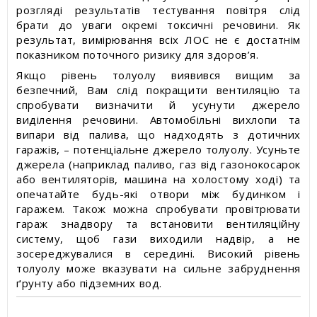
розгляді результатів тестування повітря слід
брати до уваги окремі токсичні речовини. Як
результат, вимірювання всіх ЛОС не є достатнім
показником поточного ризику для здоров’я.
Якщо рівень толуолу виявився вищим за
безпечний, Вам слід покращити вентиляцію та
спробувати визначити й усунути джерело
виділення речовини. Автомобільні вихлопи та
випари від палива, що надходять з дотичних
гаражів, – потенціальне джерело толуолу. Усуньте
джерела (наприклад паливо, газ від газонокосарок
або вентиляторів, машина на холостому ході) та
опечатайте будь-які отвори між будинком і
гаражем. Також можна спробувати провітрювати
гараж знадвору та встановити вентиляційну
систему, щоб гази виходили надвір, а не
зосереджувалися в середині. Високий рівень
толуолу може вказувати на сильне забруднення
ґрунту або підземних вод.