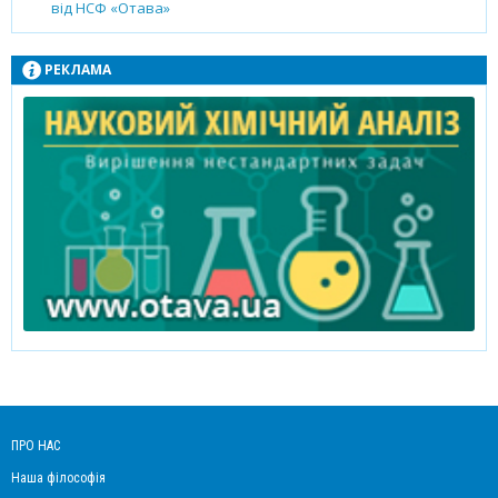
від НСФ «Отава»
РЕКЛАМА
ПРО НАС
Наша філософія