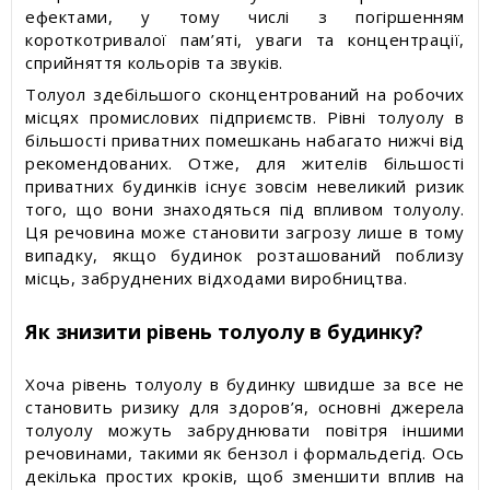
ефектами, у тому числі з погіршенням
короткотривалої пам’яті, уваги та концентрації,
сприйняття кольорів та звуків.
Толуол здебільшого сконцентрований на робочих
місцях промислових підприємств. Рівні толуолу в
більшості приватних помешкань набагато нижчі від
рекомендованих. Отже, для жителів більшості
приватних будинків існує зовсім невеликий ризик
того, що вони знаходяться під впливом толуолу.
Ця речовина може становити загрозу лише в тому
випадку, якщо будинок розташований поблизу
місць, забруднених відходами виробництва.
Як знизити рівень толуолу в будинку?
Хоча рівень толуолу в будинку швидше за все не
становить ризику для здоров’я, основні джерела
толуолу можуть забруднювати повітря іншими
речовинами, такими як бензол і формальдегід. Ось
декілька простих кроків, щоб зменшити вплив на