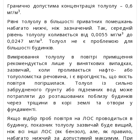
Гранично допустима концентрація толуолу – 0,6
3
мг/м
.
Рівні толуолу в більшості приватних помешкань
набагато нижчі, ніж зазначений. Так, середній
рівень толуолу коливається від 0,0055 мг/м³ до
0,0247 мг/м³. Толуол не є проблемою для
більшості будинків.
Вимірювання толуолу в повітрі приміщення
рекомендується лише у виняткових випадках,
зазвичай, коли проливається нафто- або
толуоломістка речовина, і є вірогідність, що якість
повітря погіршилася. Толуол із сильно
забрудненого ґрунту або підземних вод може
потрапляти до розташованих поблизу будинків
через тріщини в корі землі та отвори у
фундаменті.
Якщо відбір проб повітря на ЛОС проводиться в
будинку, показник толуолу зазвичай буде вищий,
ніж всі інші ЛОС (як бензол), але, як правило,
набагато нижчий за допустимий максимум. При