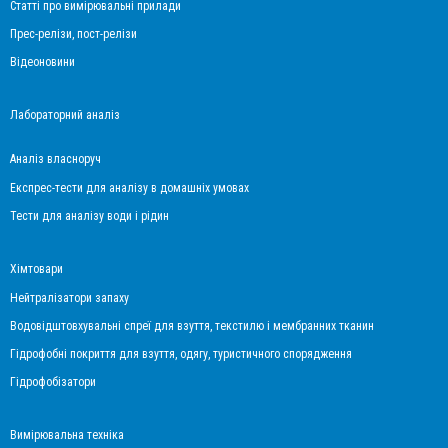
Статті про вимірювальні прилади
Прес-релізи, пост-релізи
Відеоновини
Лабораторний аналіз
Аналіз власноруч
Експрес-тести для аналізу в домашніх умовах
Тести для аналізу води і рідин
Хімтовари
Нейтралізатори запаху
Водовідштовхувальні спреї для взуття, текстилю і мембранних тканин
Гідрофобні покриття для взуття, одягу, туристичного спорядження
Гідрофобізатори
Вимірювальна техніка