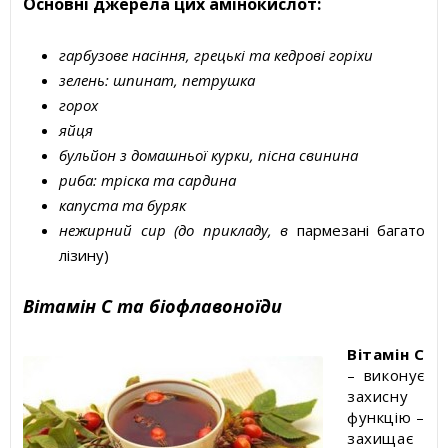
Основні джерела цих амінокислот:
гарбузове насіння, грецькі та кедрові горіхи
зелень: шпинат, петрушка
горох
яйця
бульйон з домашньої курки, пісна свинина
риба: тріска та сардина
капуста та буряк
нежирний сир (до прикладу, в
пармезані багато
лізину)
Вітамін С та біофлавоноїди
Вітамін С
– виконує
захисну
функцію –
захищає