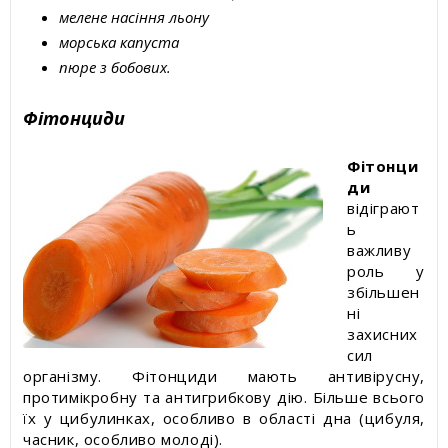
мелене насіння льону
морська капуста
пюре з бобових.
Фітонциди
Фітонци
ди
відіграют
ь
важливу
роль у
збільшен
ні
захисних
сил
організму. Фітонциди мають антивірусну,
протимікробну та антигрибкову дію. Більше всього
їх у цибулинках, особливо в області дна (цибуля,
часник, особливо молоді).