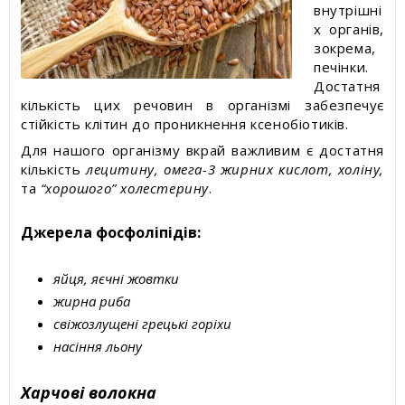
внутрішні
х органів,
зокрема,
печінки.
Достатня
кількість цих речовин в організмі забезпечує
стійкість клітин до проникнення ксенобіотиків.
Для нашого організму вкрай важливим є достатня
кількість
лецитину, омега-3 жирних кислот, холіну,
та
“хорошого” холестерину
.
Джерела фосфоліпідів:
яйця, яєчні жовтки
жирна риба
свіжозлущені грецькі горіхи
насіння льону
Харчові волокна