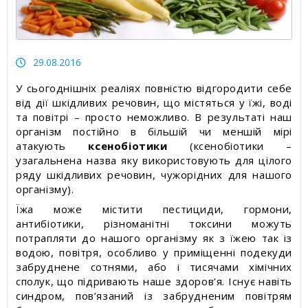
Статті про товари та послуги
Статті про вимірювальні прилади
29.08.2016
Прес-релізи, пост-релізи
У сьогоднішніх реаліях повністю відгородити себе
від дії шкідливих речовин, що містяться у їжі, воді
Відеоновини
та повітрі – просто неможливо. В результаті наш
організм постійно в більшій чи меншій мірі
атакують
ксенобіотики
(ксенобіотики –
узагальнена назва яку використовують для цілого
ряду шкідливих речовин, чужорідних для нашого
організму).
Їжа може містити пестициди, гормони,
антибіотики, різноманітні токсини можуть
потрапляти до нашого організму як з їжею так із
водою, повітря, особливо у приміщенні подекуди
забруднене сотнями, або і тисячами хімічних
сполук, що підривають наше здоров’я. Існує навіть
синдром, пов’язаний із забрудненим повітрям