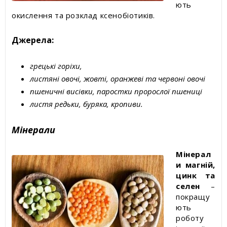
ють
окислення та розклад ксенобіотиків.
Джерела:
грецькі горіхи,
листяні овочі, жовті, оранжеві та червоні овочі
пшеничні висівки, паростки пророслої пшениці
листя редьки, буряка, кропиви.
Мінерали
Мінерал
и магній,
цинк та
селен
–
покращу
ють
роботу