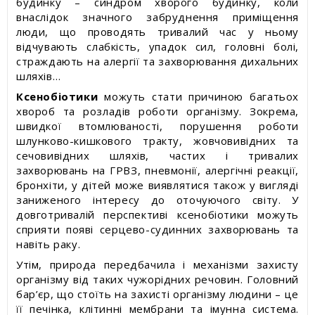
будинку – синдром хворого будинку, коли
внаслідок значного забруднення приміщення
люди, що проводять тривалий час у ньому
відчувають слабкість, упадок сил, головні болі,
страждають на алергії та захворювання дихальних
шляхів…
Ксенобіотики
можуть стати причиною багатьох
хвороб та розладів роботи організму. Зокрема,
швидкої втомлюваності, порушення роботи
шлунково-кишкового тракту, жовчовивідних та
сечовивідних шляхів, частих і тривалих
захворювань на ГРВЗ, пневмонії, алергічні реакції,
бронхіти, у дітей може виявлятися також у вигляді
заниженого інтересу до оточуючого світу. У
довготривалій перспективі ксенобіотики можуть
сприяти появі серцево-судинних захворювань та
навіть раку.
Утім, природа передбачила і механізми захисту
організму від таких чужорідних речовин. Головний
бар’єр, що стоїть на захисті організму людини – це
її печінка, клітинні мембрани та імунна система.