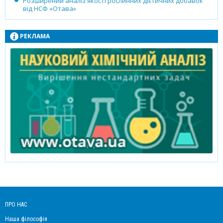
Розширений аналіз якості рослинних дієтичних добавок
від НСФ «Отава»
РЕКЛАМА
ПРО НАС
Наша філософія