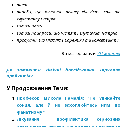
оцет
вироби, що містять велику кількість солі та
глутамату натрію
готові напої
готові приправи, що містять глутамат натрію
продукти, що містять барвники та консерванти.
За матеріалами
УП.Життя
Де замовити хімічні дослідження харчових
продуктів?
У Продовження Теми:
Професор Микола Гамалія: “Не уникайте
сонця, але й не захоплюйтесь ним до
фанатизму!”
Лікування і профілактика серйозних
захворювань перекисом водню – реальність