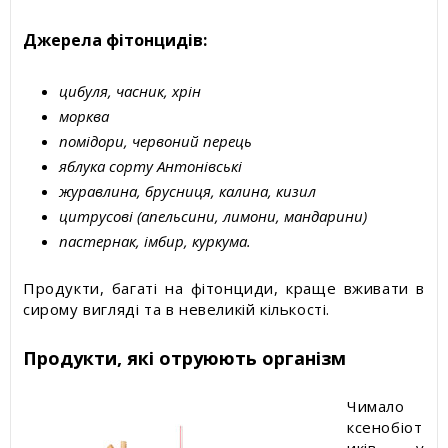
Джерела фітонцидів:
цибуля, часник, хрін
морква
помідори, червоний перець
яблука сорту Антонівські
журавлина, брусниця, калина, кизил
цитрусові (апельсини, лимони, мандарини)
пастернак, імбир, куркума.
Продукти, багаті на фітонциди, краще вживати в
сирому вигляді та в невеликій кількості.
Продукти, які отруюють організм
Чимало
ксенобіот