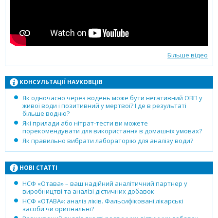
Більше відео
КОНСУЛЬТАЦІЇ НАУКОВЦІВ
Як одночасно через водень може бути негативний ОВП у
живої води і позитивний у мертвої? І де в результаті
більше водню?
Які прилади або нітрат-тести ви можете
порекомендувати для використання в домашніх умовах?
Як правильно вибрати лабораторію для аналізу води?
НОВІ СТАТТІ
НСФ «Отава» – ваш надійний аналітичний партнер у
виробництві та аналізі дієтичних добавок
НСФ «ОТАВА»: аналіз ліків. Фальсифіковані лікарські
засоби чи оригінальні?