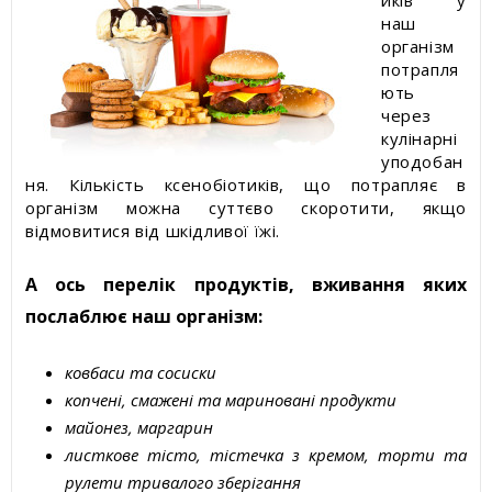
иків у
наш
організм
потрапля
ють
через
кулінарні
уподобан
ня. Кількість ксенобіотиків, що потрапляє в
організм можна суттєво скоротити, якщо
відмовитися від шкідливої їжі.
А ось перелік продуктів, вживання яких
послаблює наш організм:
ковбаси та сосиски
копчені, смажені та мариновані продукти
майонез, маргарин
листкове тісто, тістечка з кремом, торти та
рулети тривалого зберігання