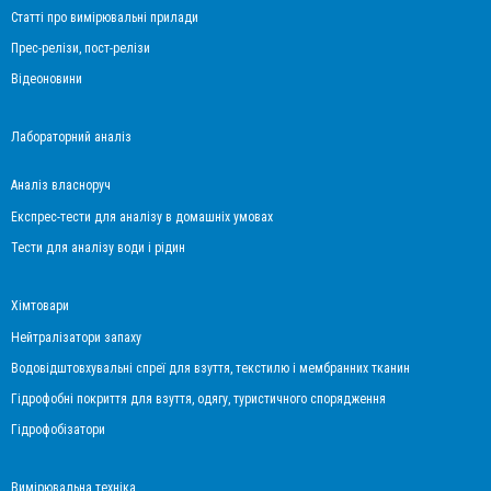
Статті про вимірювальні прилади
Прес-релізи, пост-релізи
Відеоновини
Лабораторний аналіз
Аналіз власноруч
Експрес-тести для аналізу в домашніх умовах
Тести для аналізу води і рідин
Хімтовари
Нейтралізатори запаху
Водовідштовхувальні спреї для взуття, текстилю і мембранних тканин
Гідрофобні покриття для взуття, одягу, туристичного спорядження
Гідрофобізатори
Вимірювальна техніка