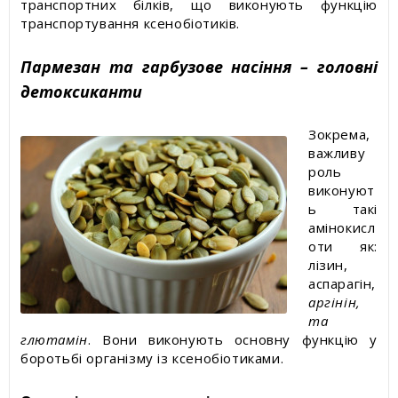
транспортних білків, що виконують функцію
транспортування ксенобіотиків.
Пармезан та гарбузове насіння – головні
детоксиканти
Зокрема,
важливу
роль
виконуют
ь такі
амінокисл
оти як:
лізин,
аспарагін,
аргінін,
та
глютамін
. Вони виконують основну функцію у
боротьбі організму із ксенобіотиками.