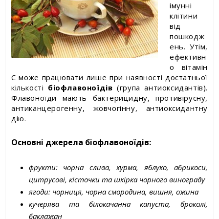
імунні
клітини
від
пошкодж
ень. Утім,
ефективн
о вітамін
С може працювати лише при наявності достатньої
кількості
біофлавоноїдів
(група антиоксидантів).
Флавоноїди мають бактерицидну, противірусну,
антиканцерогенну, жовчогінну, антиоксидантну
дію.
Основні джерела біофлавоноїдів:
фрукти: чорна слива, хурма, яблуко, абрикоси,
цитрусові, кісточки та шкірка чорного винограду
ягоди: чорниця, чорна смородина, вишня, ожина
кучерява та білокачанна капуста, броколі,
баклажан