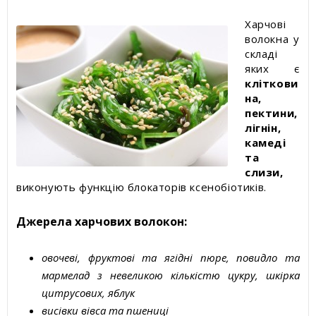
Харчові
волокна у
складі
яких є
кліткови
на,
пектини,
лігнін,
камеді
та
слизи,
виконують функцію блокаторів ксенобіотиків.
Джерела харчових волокон:
овочеві, фруктові та ягідні пюре, повидло та
мармелад з невеликою кількістю цукру, шкірка
цитрусових, яблук
висівки вівса та пшениці