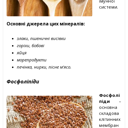
імунної
системи.
Основні джерела цих мінералів:
злаки, пшеничні висівки
горіхи, бобові
яйця
морепродукти
печінка, нирки, пісне м’ясо.
Фосфоліпіди
Фосфолі
піди
–
основна
складова
клітинних
мембран