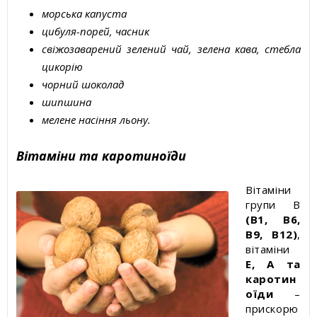
морська капуста
цибуля-порей, часник
свіжозаварений зелений чай, зелена кава, стебла
цикорію
чорний шоколад
шипшина
мелене насіння льону.
Вітаміни та
каротиноїди
Вітаміни
групи В
(В1, В6,
В9, В12)
,
вітаміни
Е, А та
каротин
оїди
–
прискорю