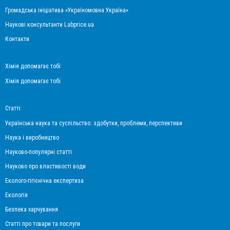
Громадська ініціатива «Україномовна Україна»
Наукові консультанти Labprice.ua
Контакти
Хімія допомагає тобі
Хімія допомагає тобі
Статті
Українська наука та суспільство: здобутки, проблеми, перспективи
Наука і виробництво
Науково-популярні статті
Науково про властивості води
Еколого-гігієнічна експертиза
Екологія
Безпека харчування
Статті про товари та послуги