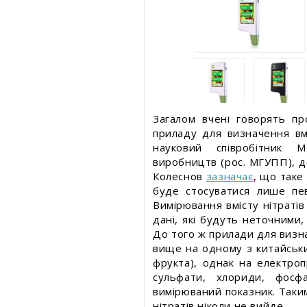
Загалом вчені говорять п
приладу для визначення вмі
науковий співробітник М
виробництв (рос. МГУПП), до
Колеснов
зазначає
, що таке
буде стосуватися лише певн
Вимірювання вмісту нітратів
дані, які будуть неточними, 
До того ж прилади для визна
вище на одному з китайськи
фрукта), однак на електроп
сульфати, хлориди, фосф
вимірюваний показник. Таки
нітратів ніколи не вийде.