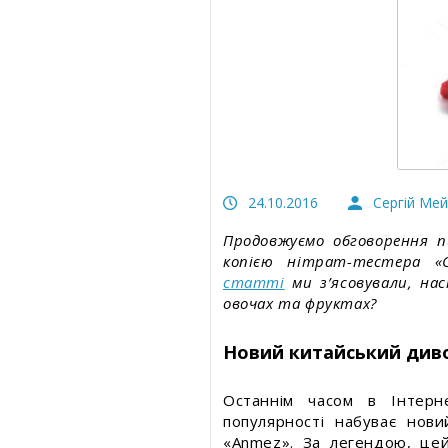
Безпека харчування
Статті про товари та послуги
Статті про товари та посл
Статті про вимірювальні прилади
Статті про вимірювальні
прилади
Прес-релізи, пост-релізи
Прес-релізи, пост-релізи
Відеоновини
Відеоновини
24.10.2016
Сергій Ме
Продовжуємо обговорення п
копією нітрат-тестера «C
статті
ми з’ясовували, на
овочах та фруктах?
Новий китайський диво
Останнім часом в Інтерн
популярності набуває нови
«Anmez». За легендою, це