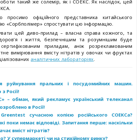
боти такий же солемір, як і СОЕКС. Як наслідок, цей
КСА.
 просимо офіційного представника китайського
нію «Сорбполімер» спростувати цю інформацію.
увати цей диво-прилад – власна справа кожного, та
здоров’я і життя, безпечнішим та розумнішим буде
сертифікованим приладам, аніж розрекламованим
тне вимірювання вмісту нітратів у овочах чи фруктах
ціалізованих
аналітичних лабораторіях
.
ля руйнування пральних і посудомийних машин.
з Росії!
С» – обман, який рекламує український телеканал
озроблено в Росії!
Greentest сучасною копією російського COEKCа?
які поки немає відповіді. Запитання перше: наскільки
чає вміст нітратів?
о? У супермаркеті чи на стихійному ринку?