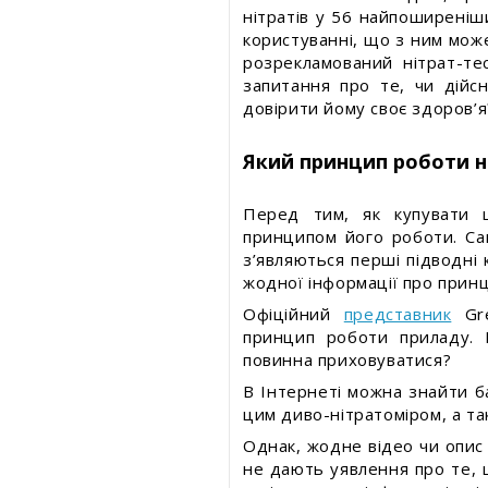
нітратів у 56 найпоширеніш
користуванні, що з ним може
розрекламований нітрат-те
запитання про те, чи дійсн
довірити йому своє здоров’я
Який принцип роботи н
Перед тим, як купувати 
принципом його роботи. Са
з’являються перші підводні 
жодної інформації про принц
Офіційний
представник
Gre
принцип роботи приладу. 
повинна приховуватися?
В Інтернеті можна знайти б
цим диво-нітратоміром, а та
Однак, жодне відео чи опис 
не дають уявлення про те, 