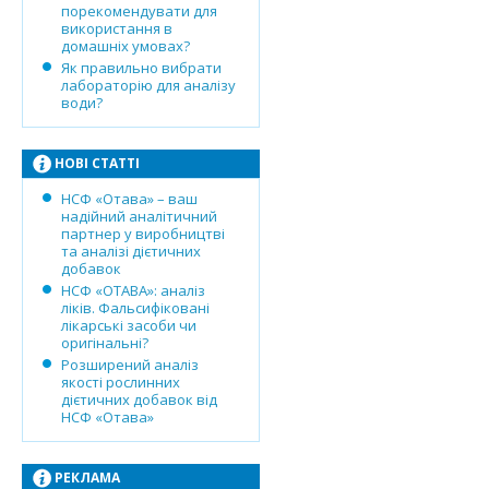
порекомендувати для
використання в
домашніх умовах?
Як правильно вибрати
лабораторію для аналізу
води?
НОВІ СТАТТІ
НСФ «Отава» – ваш
надійний аналітичний
партнер у виробництві
та аналізі дієтичних
добавок
НСФ «ОТАВА»: аналіз
ліків. Фальсифіковані
лікарські засоби чи
оригінальні?
Розширений аналіз
якості рослинних
дієтичних добавок від
НСФ «Отава»
РЕКЛАМА