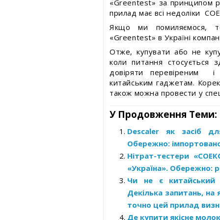
«Greentest» за принципом ро
прилад має всі недоліки СОЕ
Якщо ми помиляємося, то
«Greentest» в Україні компа
Отже, купувати або не куп
коли питання стосується 
довіряти перевіреним і 
китайським гаджетам. Корек
також можна провести у спе
У Продовження Теми:
Descaler як засіб д
Обережно: імпортовано 
Нітрат-тестери «СОЕК
«Україна». Обережно: р
Чи не є китайський 
Декілька запитань, на 
точно цей прилад визна
Де купити якісне молок