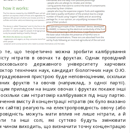
ро те, що теоретично можна зробити калібрування
сту нітратів в овочах та фруктах. Однак провідний
осковського державного університету харчових
ктор технічних наук, кандидат біологічних наук О.Ю.
 градуювання пристрою буде неповноцінним, оскільки
их фруктів та овочів (наприклад, з одної партії).
 цим приладом на інших овочах і фруктах покаже інші
оскільки сам нітратомір калібрувався під іншу партію.
чення вмісту й концентрації нітратів (як було вказано
х сайтів) реагують на електропровідність овочу (або
ровідність можуть мати вплив не лише нітрати, а й
ати та інші солі, які суттєво будуть змінювати
м чином виходить, що визначити точну концентрацію