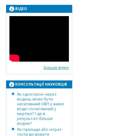
ВІДЕО
Більше відео
КОНСУЛЬТАЦІЇ НАУКОВЦІВ
Як одночасно через
водень може бути
негативний ОВП у живої
води і позитивний у
мертвої? І де в
результаті більше
водню?
Які прилади або нітрат-
тести ви можете