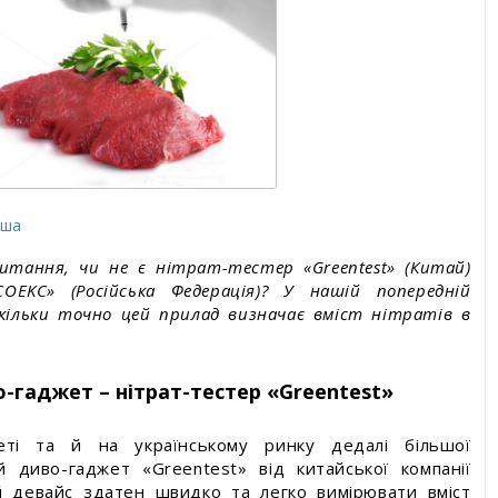
уги
йша
итання, чи не є нітрат-тестер «Greentest» (Китай)
OEKC» (Російська Федерація)? У нашій попередній
скільки точно цей прилад визначає вміст нітратів в
-гаджет – нітрат-тестер «Greentest»
еті та й на українському ринку дедалі більшої
й диво-гаджет «Greentest» від китайської компанії
й девайс здатен швидко та легко вимірювати вміст