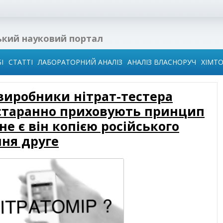
ький науковий портал
І
СТАТТІ
ЛАБОРАТОРНИЙ АНАЛІЗ
АНАЛІЗ ВЛАСНОРУЧ
ХІМТ
виробники нітрат-тестера
 в
 старанно приховують принцип
ї
не є він копією російського
ідин
ня друге
го
води
иза