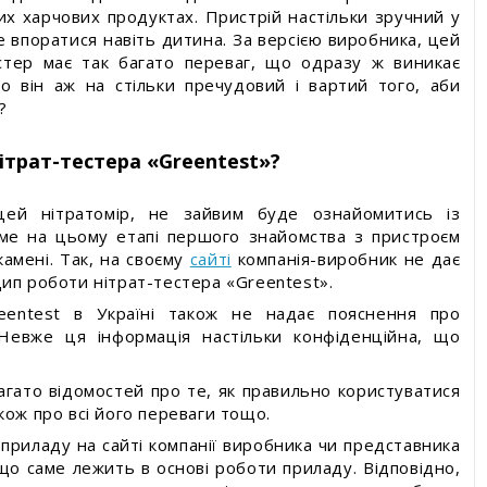
их харчових продуктах. Пристрій настільки зручний у
 впоратися навіть дитина. За версією виробника, цей
стер має так багато переваг, що одразу ж виникає
о він аж на стільки пречудовий і вартий того, аби
?
ітрат-тестера «Greentest»?
цей нітратомір, не зайвим буде ознайомитись із
ме на цьому етапі першого знайомства з пристроєм
камені. Так, на своєму
сайті
компанія-виробник не дає
ип роботи нітрат-тестера «Greentest».
entest в Україні також не надає пояснення про
Невже ця інформація настільки конфіденційна, що
агато відомостей про те, як правильно користуватися
кож про всі його переваги тощо.
приладу на сайті компанії виробника чи представника
що саме лежить в основі роботи приладу. Відповідно,