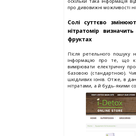
оскільки така інформація в
про дивовижні можливості ні
Солі суттєво змінюю
нітратомір визначить
фруктах
Після ретельного пошуку 
інформацію про те, що к
вимірювати електричну пров
базовою (стандартною). Чи
шкідливих іонів. Отже, в д
нітратами, а й будь-якими с