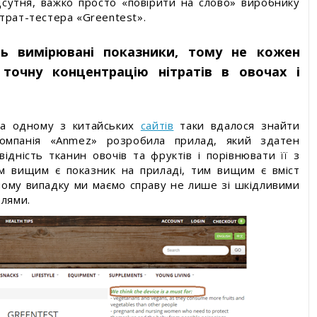
ідсутня, важко просто «повірити на слово» виробнику
трат-тестера «Greentest».
ть вимірювані показники, тому не кожен
 точну концентрацію нітратів в овочах і
на одному з китайських
сайтів
таки вдалося знайти
омпанія «Anmez» розробила прилад, який здатен
ідність тканин овочів та фруктів і порівнювати її з
м вищим є показник на приладі, тим вищим є вміст
аному випадку ми маємо справу не лише зі шкідливими
олями.