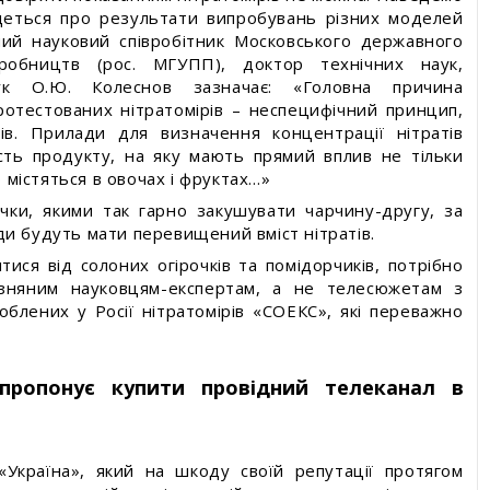
 ідеться про результати випробувань різних моделей
ний науковий співробітник Московського державного
иробництв (рос. МГУПП), доктор технічних наук,
аук О.Ю. Колеснов зазначає: «Головна причина
ротестованих нітратомірів – неспецифічний принцип,
ів. Прилади для визначення концентрації нітратів
сть продукту, на яку мають прямий вплив не тільки
о містяться в овочах і фруктах…»
чки, якими так гарно закушувати чарчину-другу, за
ди будуть мати перевищений вміст нітратів.
ися від солоних огірочків та помідорчиків, потрібно
изняним науковцям-експертам, а не телесюжетам з
лених у Росії нітратомірів «СОЕКС», які переважно
 пропонує купити провідний телеканал в
«Україна», який на шкоду своїй репутації протягом