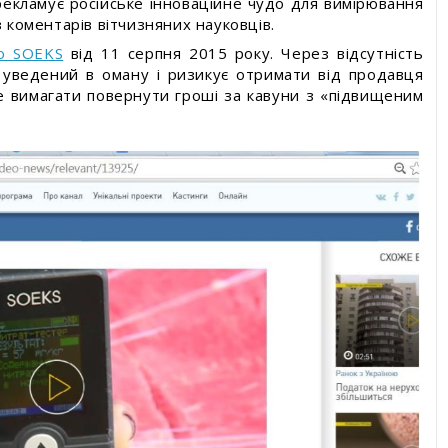
рекламує російське інноваційне чудо для вимірювання
з коментарів вітчизняних науковців.
ю SOEKS
від 11 серпня 2015 року. Через відсутність
 уведений в оману і ризикує отримати від продавця
не вимагати повернути гроші за кавуни з «підвищеним