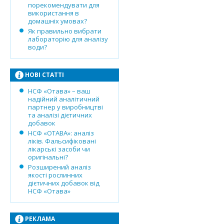
порекомендувати для
використання в
домашніх умовах?
Як правильно вибрати
лабораторію для аналізу
води?
НОВІ СТАТТІ
НСФ «Отава» – ваш
надійний аналітичний
партнер у виробництві
та аналізі дієтичних
добавок
НСФ «ОТАВА»: аналіз
ліків. Фальсифіковані
лікарські засоби чи
оригінальні?
Розширений аналіз
якості рослинних
дієтичних добавок від
НСФ «Отава»
РЕКЛАМА