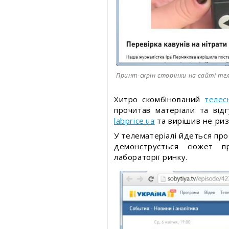
Принт-скрін сторінки на сайті тел
Хитро скомбінований
теле
прочитав матеріали та від
labprice.ua
та вирішив не ри
У телематеріалі йдеться про 
демонструється сюжет пр
лабораторії ринку.