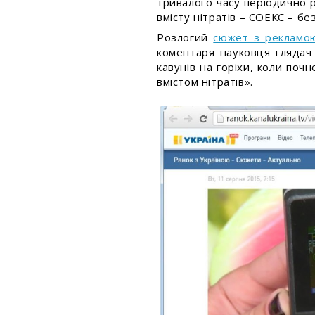
тривалого часу періодично 
вмісту нітратів – СОЕКС – бе
Розлогий
сюжет з рекламо
коментаря науковця глядач
кавунів на горіхи, коли поч
вмістом нітратів».