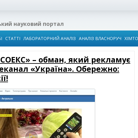
ький науковий портал
І
СТАТТІ
ЛАБОРАТОРНИЙ АНАЛІЗ
АНАЛІЗ ВЛАСНОРУЧ
ХІМТ
«СОЕКС» – обман, який рекламує
 в
еканал «Україна». Обережно:
ї
ї!
ідин
го
води
иза