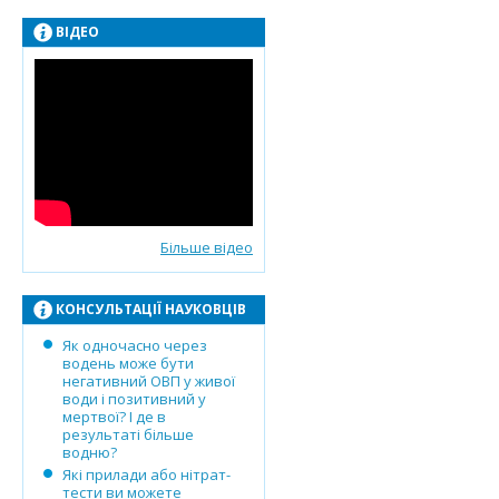
ВІДЕО
Більше відео
КОНСУЛЬТАЦІЇ НАУКОВЦІВ
Як одночасно через
водень може бути
негативний ОВП у живої
води і позитивний у
мертвої? І де в
результаті більше
водню?
Які прилади або нітрат-
тести ви можете