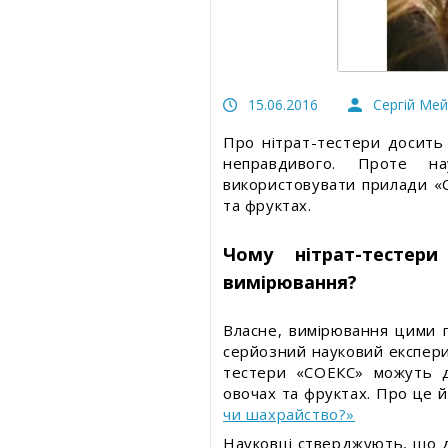
Безпека харчування
Статті про товари та послуги
Статті про товари та посл
Статті про вимірювальні прилади
Статті про вимірювальні
прилади
15.06.2016
Сергій Ме
Прес-релізи, пост-релізи
Прес-релізи, пост-релізи
Про нітрат-тестери досить 
Відеоновини
неправдивого. Проте на
Відеоновини
використовувати прилади «С
та фруктах.
Чому нітрат-тесте
вимірювання?
Власне, вимірювання цими 
серйозний науковий експерим
тестери «СОЕКС» можуть д
овочах та фруктах. Про це й
чи шахрайство?»
Науковці стверджують, що д