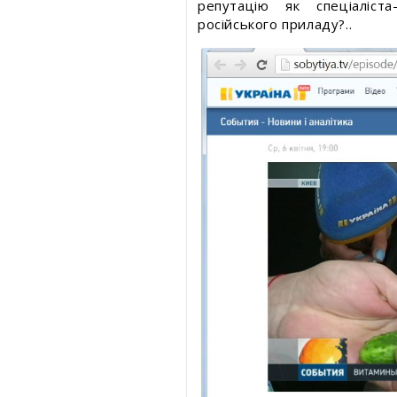
репутацію як спеціаліст
російського приладу?..