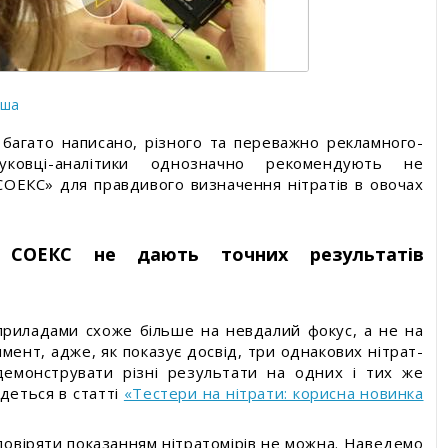
уги
йша
багато написано, різного та переважно рекламного-
уковці-аналітики однозначно рекомендують не
ОЕКС» для правдивого визначення нітратів в овочах
ри СОЕКС
не дають точних результатів
приладами схоже більше на невдалий фокус, а не на
ент, адже, як показує досвід, три однакових нітрат-
емонструвати різні результати на одних і тих же
деться в статті
«Тестери на нітрати: корисна новинка
овіряти показанням нітратомірів не можна. Наведемо