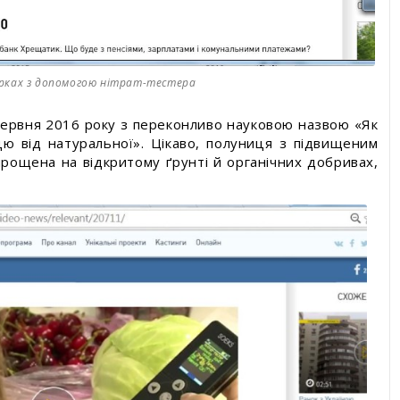
ірках з допомогою нітрат-тестера
червня 2016 року з переконливо науковою назвою «Як
цю від натуральної». Цікаво, полуниця з підвищеним
ирощена на відкритому ґрунті й органічних добривах,