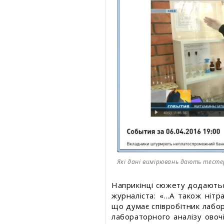
Які дані вимірювань дають тесте
Наприкінці сюжету додаютьс
журналіста: «…А також ніт
що думає співробітник лабор
лабораторного аналізу овочі