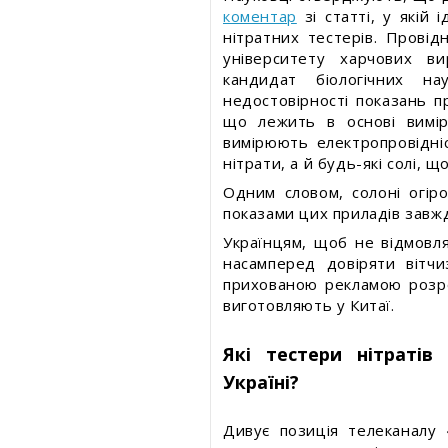
коментар
зі статті, у якій
нітратних тестерів. Провід
університету харчових в
кандидат біологічних н
недостовірності показань п
що лежить в основі вимір
вимірюють електропровідні
нітрати, а й будь-які солі, щ
Одним словом, солоні огіро
показами цих приладів завж
Українцям, щоб не відмовлят
насамперед довіряти вітч
прихованою рекламою розроб
виготовляють у Китаї.
Які тестери нітратів
Україні?
Дивує позиція телеканалу 