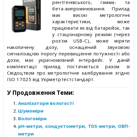
рентгенівського, гамма- та
бета-випромінювання. Прилад
має високі метрологічні
характеристики, може
працювати як від батарейок, так
у стаціонарному режимі (через
роз’єм USB-C), може міряти
накопичену дозу, оснащений звуковою
сигналізацією порогу перевищення потужності або
дози, має україномовний інтерфейс. У даній
комплектації прилад постачається разом зі
Свідоцтвом про метрологічне калібрування згідно
ISO 17025 від Укрметртестстандарт.
У Продовження Теми:
Аналізатори вологості
Шумоміри
Вологоміри
pH-метри, кондуктометри, TDS-метри, ОВП-
метри