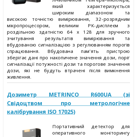
Статті про товари та послуги
який характеризується
широким діапазоном та
Статті про вимірювальні прилади
високою точністю вимірювання, 32-розрядним
мікропроцесором, великим РК-дисплеєм з
роздільною здатністю 64 х 128 для зручного
Прес-релізи, пост-релізи
зчитування результатів вимірювання та
вбудованою сигналізацією з регулюванням порогів
Відеоновини
спрацювання. Вбудована пам’ять пристрою
зберігає дані про накопичене значення дози, поріг
сигналізації потужності дози та порогове значення
дози, які не будуть втрачені після вимкнення
живлення.
Дозиметр METRINCO R600UA (зі
Свідоцтвом про метрологічне
калібрування ISO 17025)
Портативний детектор для
оперативного моніторингу