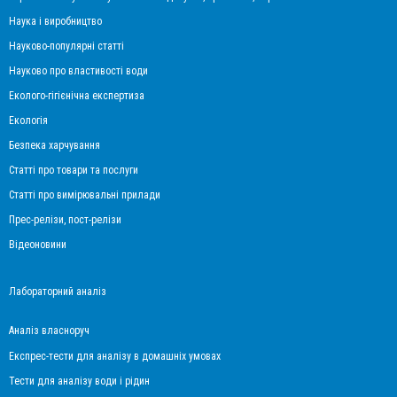
Наука і виробництво
Науково-популярні статті
Науково про властивості води
Еколого-гігієнічна експертиза
Екологія
Безпека харчування
Статті про товари та послуги
Статті про вимірювальні прилади
Прес-релізи, пост-релізи
Відеоновини
Лабораторний аналіз
Аналіз власноруч
Експрес-тести для аналізу в домашніх умовах
Тести для аналізу води і рідин