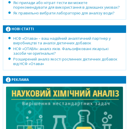
Які прилади або нітрат-тести ви можете
порекомендувати для використання в домашніх умовах?
Як правильно вибрати лабораторію для аналізу води?
НОВІ СТАТТІ
НСФ «Отава» – ваш надійний аналітичний партнер у
виробництві та аналізі дієтичних добавок
НСФ «ОТАВА»: аналіз ліків. Фальсифіковані лікарські
засоби чи оригінальні?
Розширений аналіз якості рослинних дієтичних добавок
від НСФ «Отава»
РЕКЛАМА