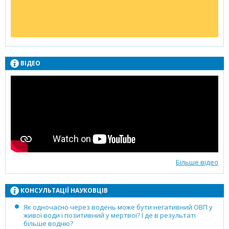
ВІДЕО
Більше відео
КОНСУЛЬТАЦІЇ НАУКОВЦІВ
Як одночасно через водень може бути негативний ОВП у
живої води і позитивний у мертвої? І де в результаті
більше водню?